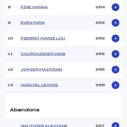
8
FINE HANNA
264
9
EVEN MAYA
259
10
PIERRAT MARIE LOU
262
11
COURVOISIER Celia
258
12
JOMIER MAIWENN
265
13
HARIVEL LEONIE
266
Abandons
GAUTHIER ALEXIANE
257