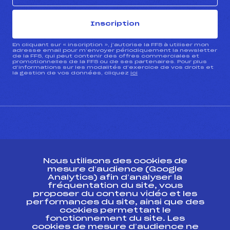
Inscription
En cliquant sur « inscription », j’autorise la FFS à utiliser mon
adresse email pour m’envoyer périodiquement la newsletter
de la FFS, qui peut contenir des offres commerciales et
promotionnelles de la FFS ou de ses partenaires. Pour plus
d’informations sur les modalités d’exercice de vos droits et
la gestion de vos données, cliquez
ici
CONTACT
Nous utilisons des cookies de
ESPACE PRESSE
mesure d’audience (Google
Analytics) afin d’analyser la
fréquentation du site, vous
Ressources
proposer du contenu vidéo et les
performances du site, ainsi que des
Pass’Neige
cookies permettant le
Projet sportif fédéral
fonctionnement du site. Les
cookies de mesure d’audience ne
Projet de performance fédéral