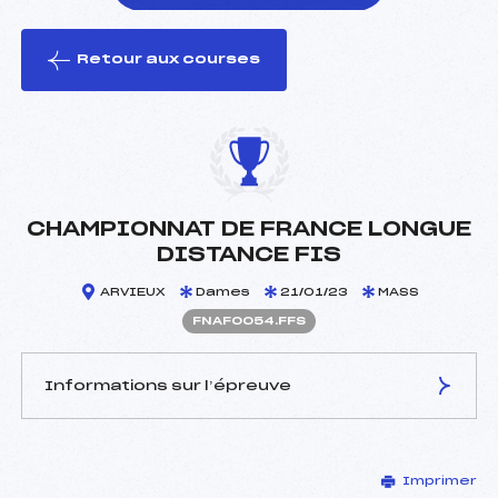
Retour aux courses
foi(s) le ski
CHAMPIONNAT DE FRANCE LONGUE
DISTANCE FIS
ARVIEUX
Dames
21/01/23
MASS
FNAF0054.FFS
Informations sur l’épreuve
JURY DE COMPÉTITION
Imprimer
Délégué Technique :
LOCATELLI DOMINIQUE