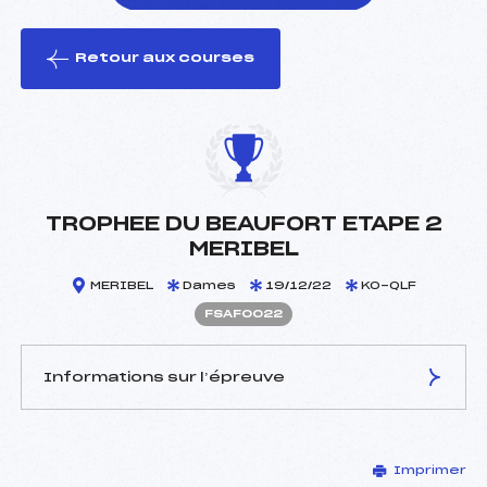
Retour aux courses
foi(s) le ski
TROPHEE DU BEAUFORT ETAPE 2
MERIBEL
MERIBEL
Dames
19/12/22
KO-QLF
FSAF0022
Informations sur l’épreuve
JURY DE COMPÉTITION
Imprimer
Délégué Technique :
CLEYRAT CYRIL (SA)