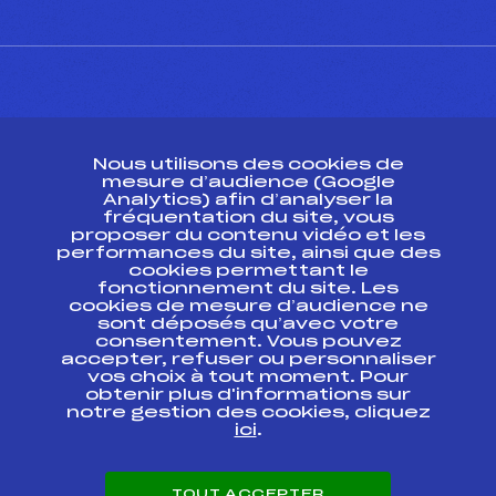
CONTACT
Nous utilisons des cookies de
ESPACE PRESSE
mesure d’audience (Google
Analytics) afin d’analyser la
fréquentation du site, vous
Ressources
proposer du contenu vidéo et les
performances du site, ainsi que des
Pass’Neige
cookies permettant le
Projet sportif fédéral
fonctionnement du site. Les
cookies de mesure d’audience ne
Projet de performance fédéral
sont déposés qu’avec votre
Antidopage
consentement. Vous pouvez
Pôle Développement, Formation, Suivi
accepter, refuser ou personnaliser
Scientifique
vos choix à tout moment. Pour
Listes ministérielles
obtenir plus d'informations sur
notre gestion des cookies, cliquez
Pôle vie de l’athlète
ici
.
Enseignement professionnel
Informatique et chronométrage
Circuits
TOUT ACCEPTER