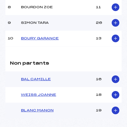
8
BOURDON ZOE
11
9
SIMON TARA
26
10
BOURY GARANCE
13
Non partants
BAL CAMILLE
16
WEISS JOANNE
18
BLANC MANON
19