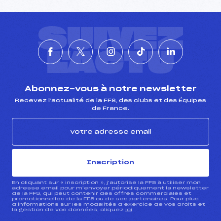
SUIVEZ
L'ACTU
Abonnez-vous à notre newsletter
Recevez l’actualité de la FFS, des clubs et des Équipes
de France.
Inscription
En cliquant sur « inscription », j’autorise la FFS à utiliser mon
adresse email pour m’envoyer périodiquement la newsletter
de la FFS, qui peut contenir des offres commerciales et
promotionnelles de la FFS ou de ses partenaires. Pour plus
d’informations sur les modalités d’exercice de vos droits et
la gestion de vos données, cliquez
ici