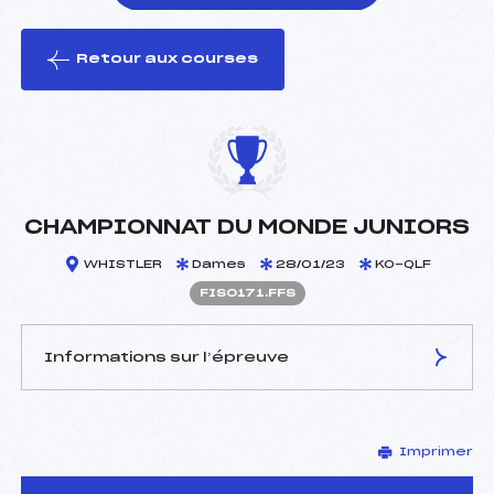
Retour aux courses
foi(s) le ski
CHAMPIONNAT DU MONDE JUNIORS
WHISTLER
Dames
28/01/23
KO-QLF
FIS0171.FFS
Informations sur l’épreuve
JURY DE COMPÉTITION
Imprimer
Délégué Technique :
–
D.T Adjoint :
–