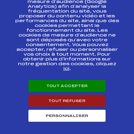
mesure d’audience (Google
Analytics) afin d’analyser la
fréquentation du site, vous
Ressources
proposer du contenu vidéo et les
performances du site, ainsi que des
Pass’Neige
cookies permettant le
Projet sportif fédéral
fonctionnement du site. Les
cookies de mesure d’audience ne
Projet de performance fédéral
sont déposés qu’avec votre
Antidopage
consentement. Vous pouvez
Pôle Développement, Formation, Suivi
accepter, refuser ou personnaliser
Scientifique
vos choix à tout moment. Pour
Listes ministérielles
obtenir plus d'informations sur
notre gestion des cookies, cliquez
Pôle vie de l’athlète
ici
.
Enseignement professionnel
Informatique et chronométrage
Circuits
TOUT ACCEPTER
Carrières
Développement des habiletés mentales
TOUT REFUSER
PERSONNALISER
© 2026 Fédération Française de Ski
Mentions légales
Politique de
confidentialité
Cookies