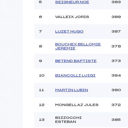
5
SEIGNEUR NOE
383
6
VALLEIX JORIS
389
7
LUZET HUGO
387
BOUCHEX BELLOMIE
8
378
JEREMIE
9
BETEND BAPTISTE
373
10
BIANCOLLI LUIGI
394
11
MARTIN LUBIN
380
12
MONGELLAZ JULES
372
BIZZOCCHI
13
385
ESTEBAN