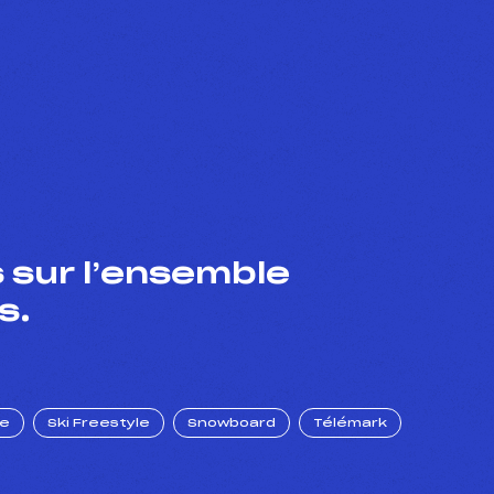
 sur l’ensemble
s.
ue
Ski Freestyle
Snowboard
Télémark