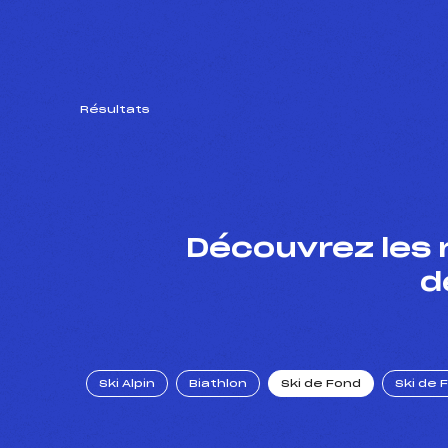
Résultats
Découvrez les 
d
Ski Alpin
Biathlon
Ski de Fond
Ski de 