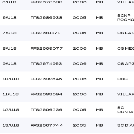
5/U18
FFS2670538
2006
MB
VILLA
SCNP
6/U18
FFS2686938
2005
MB
ROCHO
7/U18
FFS2681171
2005
MB
CS LA
8/U18
FFS2669077
2006
MB
CS ME
9/U18
FFS2674953
2006
MB
CS AR
10/U18
FFS2692545
2006
MB
CNG
11/U18
FFS2693694
2006
MB
VILLA
SC
12/U18
FFS2696236
2005
MB
CONTA
13/U18
FFS2667744
2005
MB
SC D’A