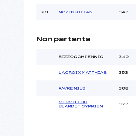
23
NOZIN KILIAN
347
Non partants
BIZZOCCHI ENNIO
349
LACROIX MATTHIAS
353
FAVRE NILS
368
MERMILLOD
377
BLARDET CYPRIEN