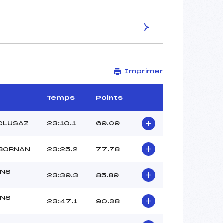
ES DE LA PISTE
Imprimer
SA CHAPELLE D'ABONDANCE
10 km
–
Temps
Points
–
–
 CLUSAZ
23:10.1
69.09
–
2013-45.1
 BORNAN
23:25.2
77.78
NS
23:39.3
85.89
NS
23:47.1
90.38