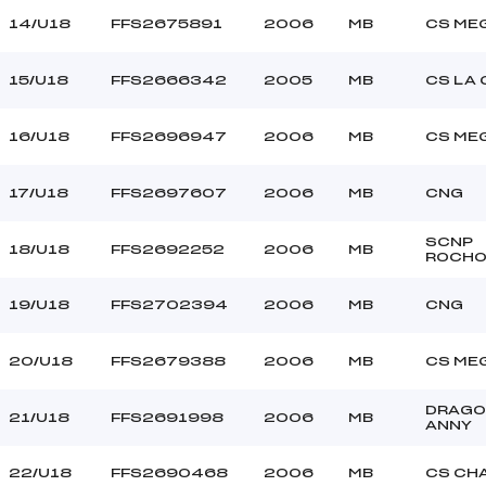
14/U18
FFS2675891
2006
MB
CS ME
15/U18
FFS2666342
2005
MB
CS LA
16/U18
FFS2696947
2006
MB
CS ME
17/U18
FFS2697607
2006
MB
CNG
SCNP
18/U18
FFS2692252
2006
MB
ROCHO
19/U18
FFS2702394
2006
MB
CNG
20/U18
FFS2679388
2006
MB
CS ME
DRAGO
21/U18
FFS2691998
2006
MB
ANNY
22/U18
FFS2690468
2006
MB
CS CH