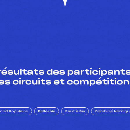
résultats des participants
es circuits et compétition
Fond Populaire
Rollerski
Saut à Ski
Combiné Nordiq