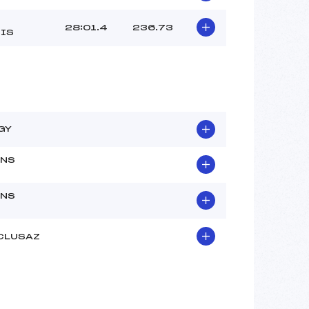
28:01.4
236.73
IS
GY
NS
NS
 CLUSAZ