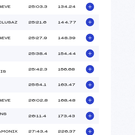
GEVE
25:03.3
134.24
 CLUSAZ
25:21.6
144.77
GEVE
25:27.9
148.39
25:38.4
154.44
25:42.3
156.68
IS
25:54.1
163.47
GEVE
26:02.8
168.48
NS
26:11.4
173.43
AMONIX
27:43.4
226.37