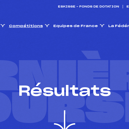
ESKISSE – FONDS DE DOTATION
E
Compétitions
Equipes de France
La Fédé
RNIÈ
Résultats
OURS