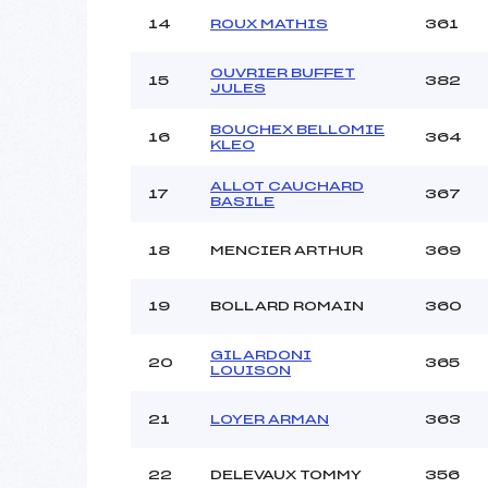
14
ROUX MATHIS
361
OUVRIER BUFFET
15
382
JULES
BOUCHEX BELLOMIE
16
364
KLEO
ALLOT CAUCHARD
17
367
BASILE
18
MENCIER ARTHUR
369
19
BOLLARD ROMAIN
360
GILARDONI
20
365
LOUISON
21
LOYER ARMAN
363
22
DELEVAUX TOMMY
356