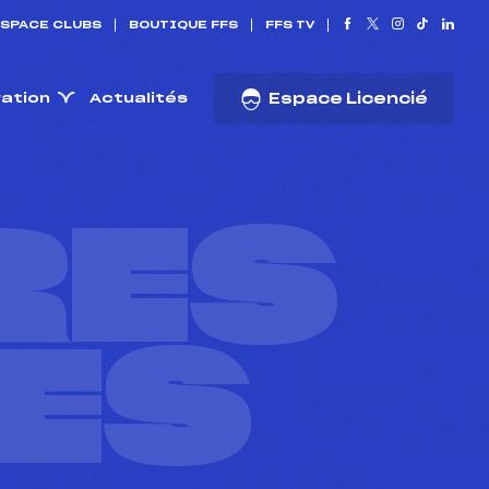
SPACE CLUBS
BOUTIQUE FFS
FFS TV
ration
Actualités
Espace Licencié
RES
ES