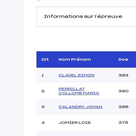
Informations sur l’épreuve
JURY DE COMPÉTITION
Délégué Technique :
D.T Adjoint :
Dir. Epreuve :
Clt
Nom Prénom
Dos
1
CLAVEL SIMON
393
PERRILLAT
2
390
COLLOMB MARIO
Pénalité appliquée :
3
CALANDRY JOHAN
386
Coefficient :
Catégorie :
4
JOMIER LOIS
375
Style :