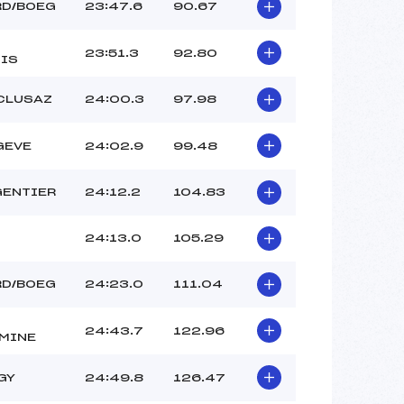
RD/BOEG
23:47.6
90.67
23:51.3
92.80
IS
 CLUSAZ
24:00.3
97.98
GEVE
24:02.9
99.48
GENTIER
24:12.2
104.83
24:13.0
105.29
RD/BOEG
24:23.0
111.04
24:43.7
122.96
MINE
GY
24:49.8
126.47