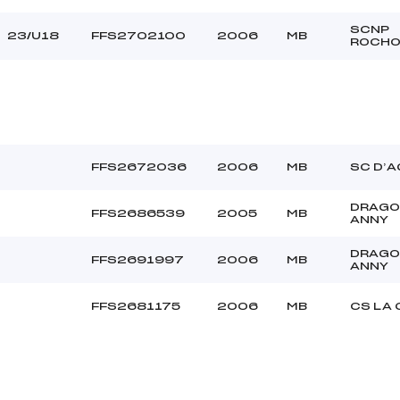
SCNP
23/U18
FFS2702100
2006
MB
ROCHO
FFS2672036
2006
MB
SC D’A
DRAGO
FFS2686539
2005
MB
ANNY
DRAGO
FFS2691997
2006
MB
ANNY
FFS2681175
2006
MB
CS LA