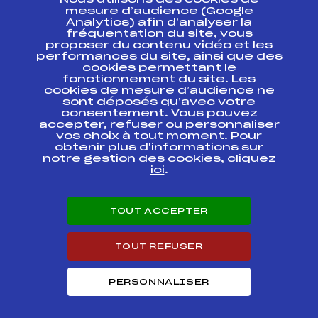
Nous utilisons des cookies de
ESPACE PRESSE
mesure d’audience (Google
Analytics) afin d’analyser la
fréquentation du site, vous
Ressources
proposer du contenu vidéo et les
performances du site, ainsi que des
Pass’Neige
cookies permettant le
Projet sportif fédéral
fonctionnement du site. Les
cookies de mesure d’audience ne
Projet de performance fédéral
sont déposés qu’avec votre
Antidopage
consentement. Vous pouvez
Pôle Développement, Formation, Suivi
accepter, refuser ou personnaliser
Scientifique
vos choix à tout moment. Pour
Listes ministérielles
obtenir plus d'informations sur
notre gestion des cookies, cliquez
Pôle vie de l’athlète
ici
.
Enseignement professionnel
Informatique et chronométrage
Circuits
TOUT ACCEPTER
Carrières
Développement des habiletés mentales
TOUT REFUSER
PERSONNALISER
© 2026 Fédération Française de Ski
Mentions légales
Politique de
confidentialité
Cookies