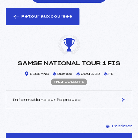
Retour aux courses
foi(s) le ski
SAMSE NATIONAL TOUR 1 FIS
BESSANS
Dames
09/12/22
FS
FNAF0013.FFS
Informations sur l’épreuve
JURY DE COMPÉTITION
Imprimer
Délégué Technique :
MAGAND GUY (DA)
D.T Adjoint :
–