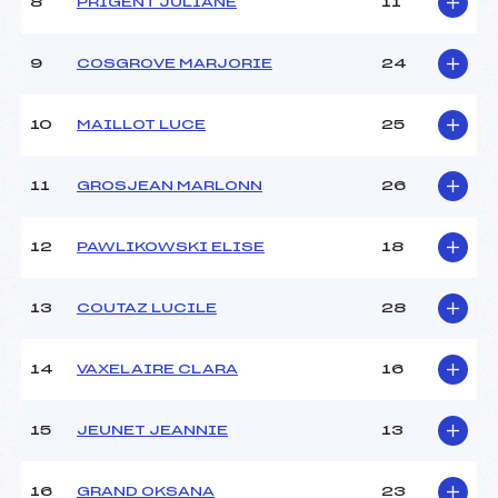
8
PRIGENT JULIANE
11
9
COSGROVE MARJORIE
24
10
MAILLOT LUCE
25
11
GROSJEAN MARLONN
26
12
PAWLIKOWSKI ELISE
18
13
COUTAZ LUCILE
28
14
VAXELAIRE CLARA
16
15
JEUNET JEANNIE
13
16
GRAND OKSANA
23