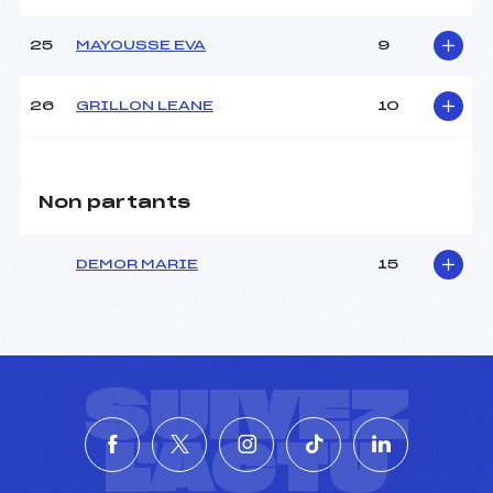
25
MAYOUSSE EVA
9
26
GRILLON LEANE
10
Non partants
DEMOR MARIE
15
SUIVEZ
L'ACTU