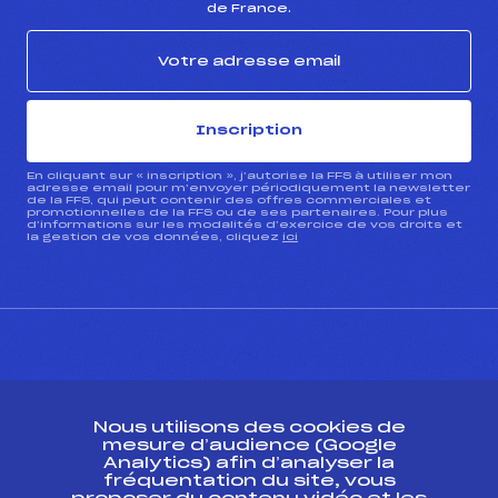
de France.
Inscription
En cliquant sur « inscription », j’autorise la FFS à utiliser mon
adresse email pour m’envoyer périodiquement la newsletter
de la FFS, qui peut contenir des offres commerciales et
promotionnelles de la FFS ou de ses partenaires. Pour plus
d’informations sur les modalités d’exercice de vos droits et
la gestion de vos données, cliquez
ici
CONTACT
Nous utilisons des cookies de
ESPACE PRESSE
mesure d’audience (Google
Analytics) afin d’analyser la
fréquentation du site, vous
Ressources