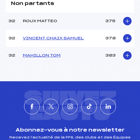
Non partants
32
ROUX MATTEO
375
32
VINCENT CHAIX SAMUEL
378
32
MAHILLON TOM
383
SUIVEZ
L'ACTU
Abonnez-vous à notre newsletter
Recevez l’actualité de la FFS, des clubs et des Équipes