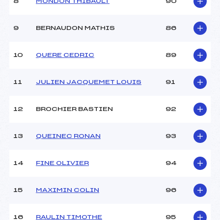
8
MONDON THIBAULT
90
9
BERNAUDON MATHIS
86
10
QUERE CEDRIC
89
11
JULIEN JACQUEMET LOUIS
91
12
BROCHIER BASTIEN
92
13
QUEINEC RONAN
93
14
FINE OLIVIER
94
15
MAXIMIN COLIN
96
16
RAULIN TIMOTHE
95