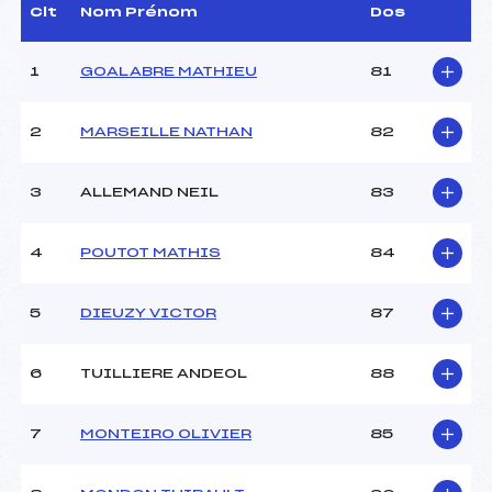
Dir. Epreuve :
KOT JEAN FRANCOIS (AP)
Clt
Nom Prénom
Dos
1
GOALABRE MATHIEU
81
CARACTÉRISTIQUES DE LA PISTE
Piste :
–
2
MARSEILLE NATHAN
82
Distance :
1 km
Point Haut :
–
3
ALLEMAND NEIL
83
Point Bas :
–
Montée Tot. :
–
Montée Max. :
–
4
POUTOT MATHIS
84
Homologation :
–
5
DIEUZY VICTOR
87
Pénalité appliquée :
–
Coefficient :
–
6
TUILLIERE ANDEOL
88
Catégorie :
U20+SEN
Style :
L
7
MONTEIRO OLIVIER
85