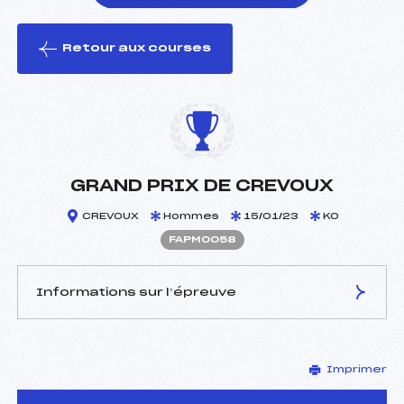
Retour aux courses
foi(s) le ski
GRAND PRIX DE CREVOUX
CREVOUX
Hommes
15/01/23
KO
FAPM0058
Informations sur l’épreuve
JURY DE COMPÉTITION
Imprimer
Délégué Technique :
DROUIN SIMON (AP)
D.T Adjoint :
FINE LAURENCE (AP)