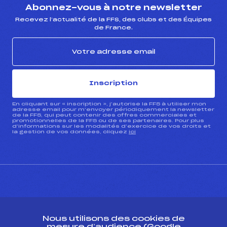
Abonnez-vous à notre newsletter
Recevez l’actualité de la FFS, des clubs et des Équipes
de France.
Inscription
En cliquant sur « inscription », j’autorise la FFS à utiliser mon
adresse email pour m’envoyer périodiquement la newsletter
de la FFS, qui peut contenir des offres commerciales et
promotionnelles de la FFS ou de ses partenaires. Pour plus
d’informations sur les modalités d’exercice de vos droits et
la gestion de vos données, cliquez
ici
CONTACT
Nous utilisons des cookies de
ESPACE PRESSE