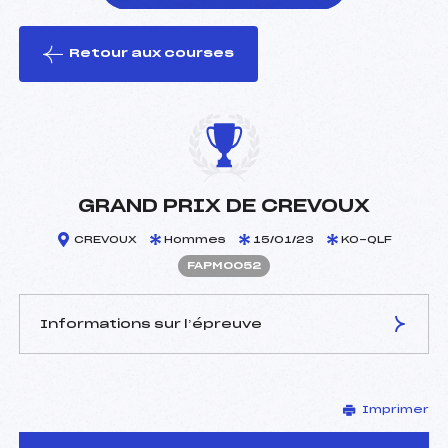
Retour aux courses
foi(s) le ski
GRAND PRIX DE CREVOUX
CREVOUX
Hommes
15/01/23
KO-QLF
FAPM0052
Informations sur l’épreuve
JURY DE COMPÉTITION
Imprimer
Délégué Technique :
DROUIN SIMON (AP)
D.T Adjoint :
FINE LAURENCE (AP)