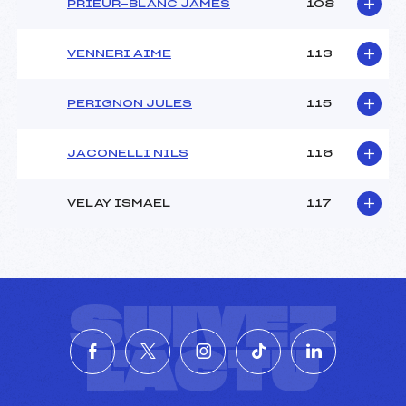
PRIEUR-BLANC JAMES
108
VENNERI AIME
113
PERIGNON JULES
115
JACONELLI NILS
116
VELAY ISMAEL
117
SUIVEZ
L'ACTU