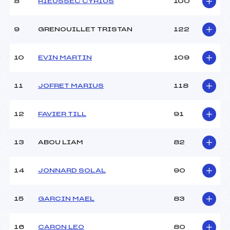
8
RIEUSSEC CYRIUS
100
9
GRENOUILLET TRISTAN
122
10
EVIN MARTIN
109
11
JOFRET MARIUS
118
12
FAVIER TILL
91
13
ABOU LIAM
82
14
JONNARD SOLAL
90
15
GARCIN MAEL
83
16
CARON LEO
80