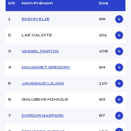
Dir. Epreuve :
KOT JEAN FRANCOIS (AP)
Clt
Nom Prénom
Dos
1
BOEHM ELIE
99
CARACTÉRISTIQUES DE LA PISTE
Piste :
–
2
LAE CALIXTE
101
Distance :
0.8 km
Point Haut :
–
3
VASSEL MARTIN
106
Point Bas :
–
Montée Tot. :
–
Montée Max. :
–
4
NOUGARET GREGORY
94
Homologation :
–
5
JAUSSAUD LILIAN
110
Pénalité appliquée :
–
Coefficient :
–
6
GOLUBEVS MIHAILS
93
Catégorie :
U15
Style :
L
7
DORDOR GASPARD
87