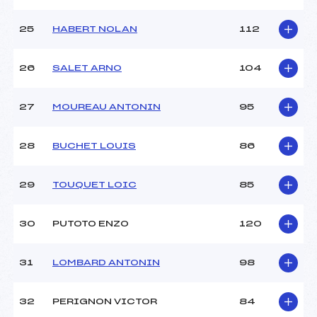
25
HABERT NOLAN
112
26
SALET ARNO
104
27
MOUREAU ANTONIN
95
28
BUCHET LOUIS
86
29
TOUQUET LOIC
85
30
PUTOTO ENZO
120
31
LOMBARD ANTONIN
98
32
PERIGNON VICTOR
84