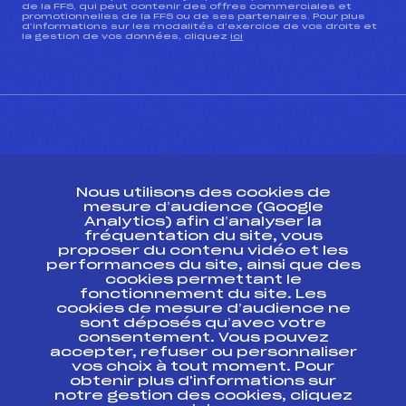
de la FFS, qui peut contenir des offres commerciales et
promotionnelles de la FFS ou de ses partenaires. Pour plus
d’informations sur les modalités d’exercice de vos droits et
la gestion de vos données, cliquez
ici
CONTACT
Nous utilisons des cookies de
ESPACE PRESSE
mesure d’audience (Google
Analytics) afin d’analyser la
fréquentation du site, vous
Ressources
proposer du contenu vidéo et les
performances du site, ainsi que des
Pass’Neige
cookies permettant le
Projet sportif fédéral
fonctionnement du site. Les
cookies de mesure d’audience ne
Projet de performance fédéral
sont déposés qu’avec votre
Antidopage
consentement. Vous pouvez
Pôle Développement, Formation, Suivi
accepter, refuser ou personnaliser
Scientifique
vos choix à tout moment. Pour
Listes ministérielles
obtenir plus d'informations sur
notre gestion des cookies, cliquez
Pôle vie de l’athlète