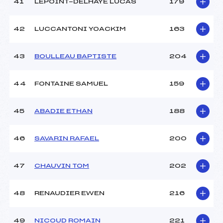
41
LEPOINT-DELHAYE LUCAS
179
42
LUCCANTONI YOACKIM
163
43
BOULLEAU BAPTISTE
204
44
FONTAINE SAMUEL
159
45
ABADIE ETHAN
188
46
SAVARIN RAFAEL
200
47
CHAUVIN TOM
202
48
RENAUDIER EWEN
216
49
NICOUD ROMAIN
221