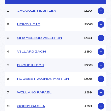
1
JACQUIER BASTIEN
219
CARACTÉRISTIQUES DE LA PISTE
Piste :
–
2
LEROY LOIC
208
Distance :
2.800 km
Point Haut :
–
3
CHAMBEROD VALENTIN
218
Point Bas :
–
Montée Tot. :
–
Montée Max. :
–
4
VILLARD ZACH
180
Homologation :
–
5
BUCHER LEON
209
Pénalité appliquée :
–
Coefficient :
–
6
ROUSSET VACHON MARTIN
205
Catégorie :
U13
Style :
C
7
WILLANO RAFAEL
189
8
GORRY SACHA
168