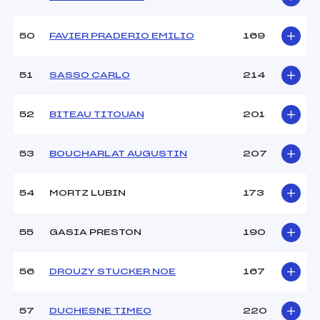
50
FAVIER PRADERIO EMILIO
169
51
SASSO CARLO
214
52
BITEAU TITOUAN
201
53
BOUCHARLAT AUGUSTIN
207
54
MORTZ LUBIN
173
55
GASIA PRESTON
190
56
DROUZY STUCKER NOE
167
57
DUCHESNE TIMEO
220