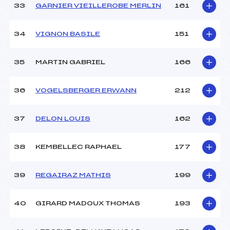
33
GARNIER VIEILLEROBE MERLIN
161
34
VIGNON BASILE
151
35
MARTIN GABRIEL
166
36
VOGELSBERGER ERWANN
212
37
DELON LOUIS
162
38
KEMBELLEC RAPHAEL
177
39
REGAIRAZ MATHIS
199
40
GIRARD MADOUX THOMAS
193