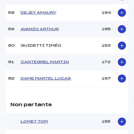
58
DEJEY AMAURY
194
59
AVANZO ARTHUR
165
60
GUIDETTI TIMÉO
153
61
CANTEGREL MARTIN
172
62
DAME MARTEL LUCAS
197
Non partants
LOMET TOM
155