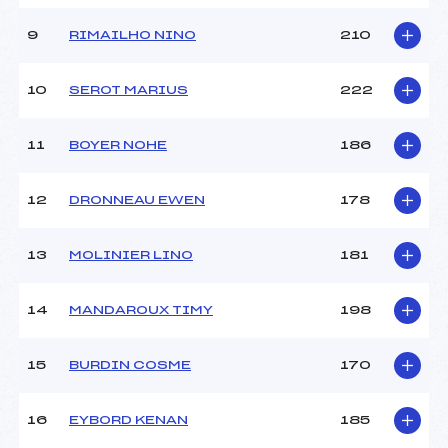
9
RIMAILHO NINO
210
10
SEROT MARIUS
222
11
BOYER NOHE
186
12
DRONNEAU EWEN
178
13
MOLINIER LINO
181
14
MANDAROUX TIMY
198
15
BURDIN COSME
170
16
EYBORD KENAN
185