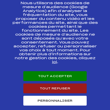
Nous utilisons des cookies de
ESPACE PRESSE
mesure d’audience (Google
Analytics) afin d’analyser la
fréquentation du site, vous
Ressources
proposer du contenu vidéo et les
performances du site, ainsi que des
Pass’Neige
cookies permettant le
Projet sportif fédéral
fonctionnement du site. Les
cookies de mesure d’audience ne
Projet de performance fédéral
sont déposés qu’avec votre
Antidopage
consentement. Vous pouvez
Pôle Développement, Formation, Suivi
accepter, refuser ou personnaliser
Scientifique
vos choix à tout moment. Pour
Listes ministérielles
obtenir plus d'informations sur
notre gestion des cookies, cliquez
Pôle vie de l’athlète
ici
.
Enseignement professionnel
Informatique et chronométrage
Circuits
TOUT ACCEPTER
Carrières
Développement des habiletés mentales
TOUT REFUSER
PERSONNALISER
© 2026 Fédération Française de Ski
Mentions légales
Politique de