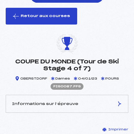
Retour aux courses
foi(s) le ski
COUPE DU MONDE (Tour de Ski
Stage 4 of 7)
OBERSTDORF
Dames
04/01/23
POURS
FIS0087.FFS
Informations sur l’épreuve
JURY DE COMPÉTITION
Imprimer
Délégué Technique :
–