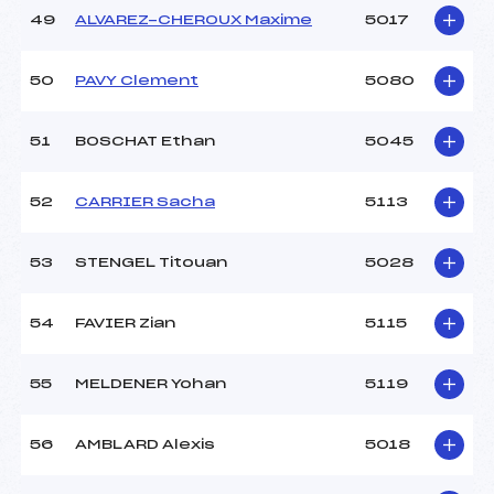
49
ALVAREZ-CHEROUX Maxime
5017
50
PAVY Clement
5080
51
BOSCHAT Ethan
5045
52
CARRIER Sacha
5113
53
STENGEL Titouan
5028
54
FAVIER Zian
5115
55
MELDENER Yohan
5119
56
AMBLARD Alexis
5018