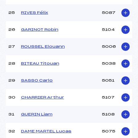
25
RIVES Félix
5087
26
GARINOT Robin
5104
27
ROUSSEL Elouann
5006
28
BITEAU Titouan
5038
29
SASSO Carlo
5051
30
CHARRIER Arthur
5107
31
GUERIN Liam
5108
32
DAME MARTEL Lucas
5075