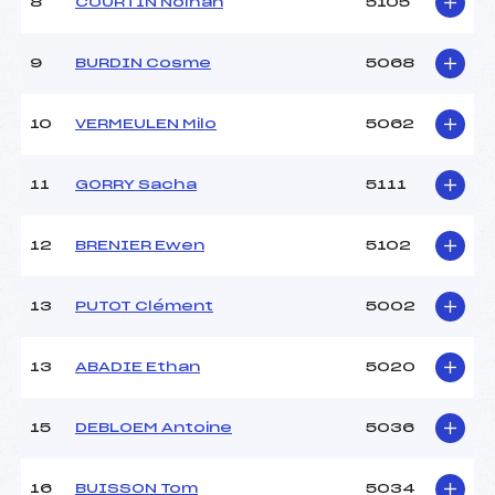
8
COURTIN Nolhan
5105
9
BURDIN Cosme
5068
10
VERMEULEN Milo
5062
11
GORRY Sacha
5111
12
BRENIER Ewen
5102
13
PUTOT Clément
5002
13
ABADIE Ethan
5020
15
DEBLOEM Antoine
5036
16
BUISSON Tom
5034