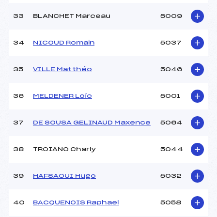
33
BLANCHET Marceau
5009
34
NICOUD Romain
5037
35
VILLE Matthéo
5046
36
MELDENER Loïc
5001
37
DE SOUSA GELINAUD Maxence
5064
38
TROIANO Charly
5044
39
HAFSAOUI Hugo
5032
40
BACQUENOIS Raphael
5058