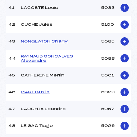
41
LACOSTE Louis
5033
42
CUCHE Jules
5100
43
NONGLATON Charly
5085
RAYNAUD GONCALVES
44
5088
Alexandre
45
CATHERINE Merlin
5061
46
MARTIN Nils
5029
47
LACCHIA Leandro
5057
48
LE GAC Tiago
5026