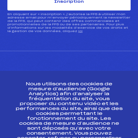
Inscription
En cliquant sur « inscription », j’autorise la FFS à utiliser mon
adresse email pour m’envoyer périodiquement la newsletter
de la FFS, qui peut contenir des offres commerciales et
promotionnelles de la FFS ou de ses partenaires. Pour plus
d’informations sur les modalités d’exercice de vos droits et
la gestion de vos données, cliquez
ici
CONTACT
Nous utilisons des cookies de
ESPACE PRESSE
mesure d’audience (Google
Analytics) afin d’analyser la
fréquentation du site, vous
Ressources
proposer du contenu vidéo et les
performances du site, ainsi que des
Pass’Neige
cookies permettant le
Projet sportif fédéral
fonctionnement du site. Les
cookies de mesure d’audience ne
Projet de performance fédéral
sont déposés qu’avec votre
Antidopage
consentement. Vous pouvez
Pôle Développement, Formation, Suivi