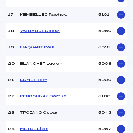
17
KEMBELLEC Raphaël
5101
18
YAHIAOUI Oscar
5060
19
MAQUART Paul
5015
20
BLANCHET Lucien
5008
21
LOMET Tom
5030
22
PERSONNAZ Samuel
5103
23
TROIANO Oscar
5043
24
METGE Eliot
5067