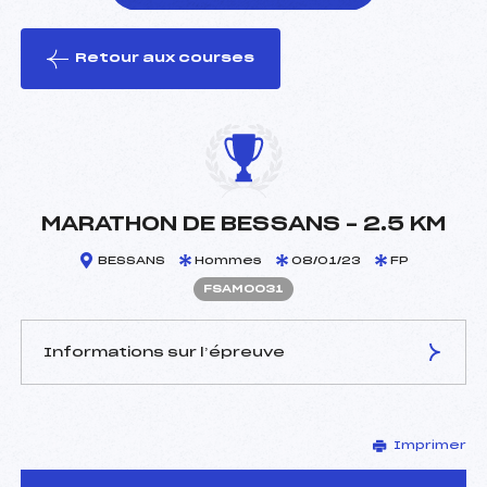
Retour aux courses
foi(s) le ski
MARATHON DE BESSANS – 2.5 KM
BESSANS
Hommes
08/01/23
FP
FSAM0031
Informations sur l’épreuve
JURY DE COMPÉTITION
Imprimer
Délégué Technique :
LOCATELLI DOMINIQUE
(DA)