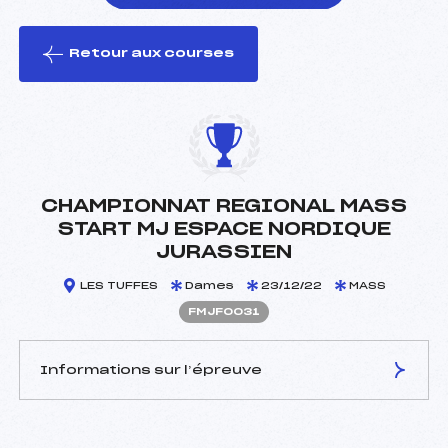
Retour aux courses
foi(s) le ski
CHAMPIONNAT REGIONAL MASS
START MJ ESPACE NORDIQUE
JURASSIEN
LES TUFFES
Dames
23/12/22
MASS
FMJF0031
Informations sur l’épreuve
JURY DE COMPÉTITION