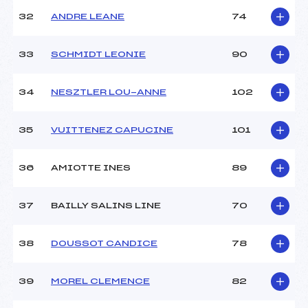
32
ANDRE LEANE
74
33
SCHMIDT LEONIE
90
34
NESZTLER LOU-ANNE
102
35
VUITTENEZ CAPUCINE
101
36
AMIOTTE INES
89
37
BAILLY SALINS LINE
70
38
DOUSSOT CANDICE
78
39
MOREL CLEMENCE
82