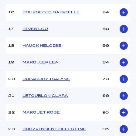
16
BOURGEOIS GABRIELLE
94
17
RIVES LOU
80
18
HAUCK HELOISE
96
19
MARGUIER LEA
84
20
DUPARCHY ISALYNE
73
21
LETOUBLON CLARA
66
22
MARGUET ROSE
95
23
DROZVINCENT CELESTINE
85