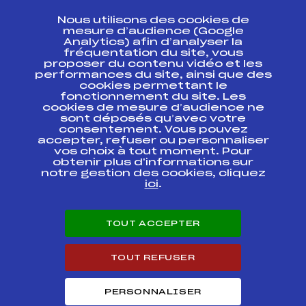
CONTACT
Nous utilisons des cookies de
ESPACE PRESSE
mesure d’audience (Google
Analytics) afin d’analyser la
fréquentation du site, vous
Ressources
proposer du contenu vidéo et les
performances du site, ainsi que des
Pass’Neige
cookies permettant le
Projet sportif fédéral
fonctionnement du site. Les
cookies de mesure d’audience ne
Projet de performance fédéral
sont déposés qu’avec votre
Antidopage
consentement. Vous pouvez
Pôle Développement, Formation, Suivi
accepter, refuser ou personnaliser
Scientifique
vos choix à tout moment. Pour
Listes ministérielles
obtenir plus d'informations sur
notre gestion des cookies, cliquez
Pôle vie de l’athlète
ici
.
Enseignement professionnel
Informatique et chronométrage
Circuits
TOUT ACCEPTER
Carrières
Développement des habiletés mentales
TOUT REFUSER
PERSONNALISER