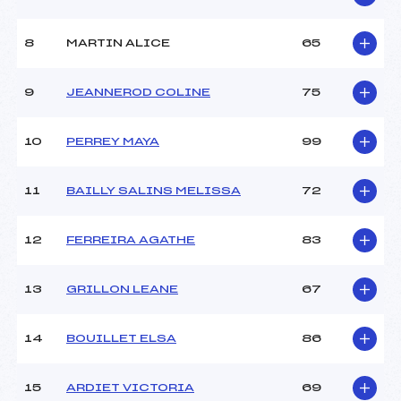
8
MARTIN ALICE
65
9
JEANNEROD COLINE
75
10
PERREY MAYA
99
11
BAILLY SALINS MELISSA
72
12
FERREIRA AGATHE
83
13
GRILLON LEANE
67
14
BOUILLET ELSA
86
15
ARDIET VICTORIA
69