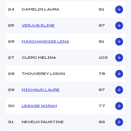
24
CAMELIN LAURA
91
25
VERJUS ELINE
87
26
MARCHANDISE LENA
81
27
CLERC MELINA
103
28
THOUVEREY LISON
76
29
MICHAUD LAURE
97
30
LESAGE NORAH
77
31
NEVEUX FAUSTINE
93