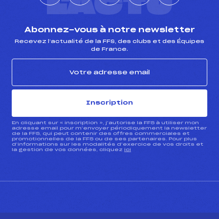
L'ACTU
Abonnez-vous à notre newsletter
Recevez l’actualité de la FFS, des clubs et des Équipes
de France.
Inscription
En cliquant sur « inscription », j’autorise la FFS à utiliser mon
adresse email pour m’envoyer périodiquement la newsletter
de la FFS, qui peut contenir des offres commerciales et
promotionnelles de la FFS ou de ses partenaires. Pour plus
d’informations sur les modalités d’exercice de vos droits et
la gestion de vos données, cliquez
ici