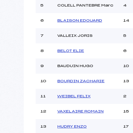
5
COLELL PANTEBRE Marc
4
6
BLAISON EDOUARD
14
7
VALLEIX JORIS
5
8
BELOT ELIE
6
9
BAUDUIN HUGO
10
10
BOURDIN ZACHARIE
13
11
WEIBEL FELIX
2
12
VAXELAIRE ROMAIN
15
13
HUDRY ENZO
17