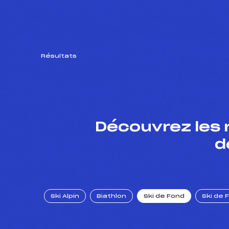
Résultats
Découvrez les 
d
Ski Alpin
Biathlon
Ski de Fond
Ski de 