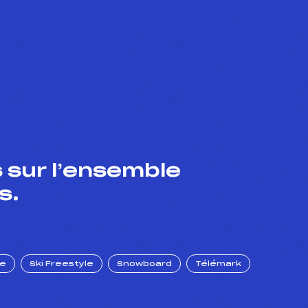
 sur l’ensemble
s.
ue
Ski Freestyle
Snowboard
Télémark