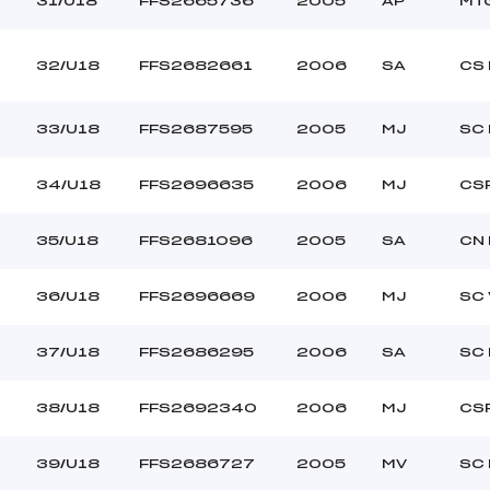
31/U18
FFS2665736
2005
AP
MTG
32/U18
FFS2682661
2006
SA
CS 
33/U18
FFS2687595
2005
MJ
SC
34/U18
FFS2696635
2006
MJ
CS
35/U18
FFS2681096
2005
SA
CN
36/U18
FFS2696669
2006
MJ
SC
37/U18
FFS2686295
2006
SA
SC 
38/U18
FFS2692340
2006
MJ
CS
39/U18
FFS2686727
2005
MV
SC