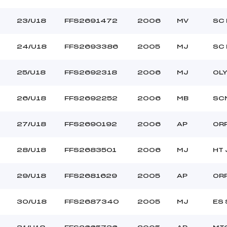
23/U18
FFS2691472
2006
MV
SC
24/U18
FFS2693386
2005
MJ
SC
25/U18
FFS2692318
2006
MJ
OL
26/U18
FFS2692252
2006
MB
SC
27/U18
FFS2690192
2006
AP
OR
28/U18
FFS2683501
2006
MJ
HT 
29/U18
FFS2681629
2005
AP
OR
30/U18
FFS2687340
2005
MJ
ES