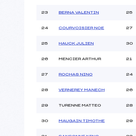
23
BERNA VALENTIN
25
24
COURVOISIER NOE
27
25
HAUCK JULIEN
30
26
MENCIER ARTHUR
21
27
ROCHAS NINO
24
28
VERNEREY MANECH
26
29
TURENNE MATTEO
28
30
MAUGAIN TIMOTHE
29