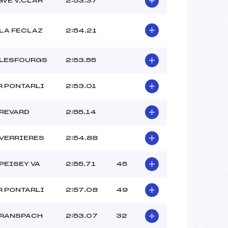
VE V.CLAR
2:53.37
LA FECLAZ
2:54.21
 LESFOURGS
2:53.55
R PONTARLI
2:53.01
 REVARD
2:55.14
 VERRIERES
2:54.88
PEISEY VA
2:55.71
45
R PONTARLI
2:57.08
49
 RANSPACH
2:53.07
32