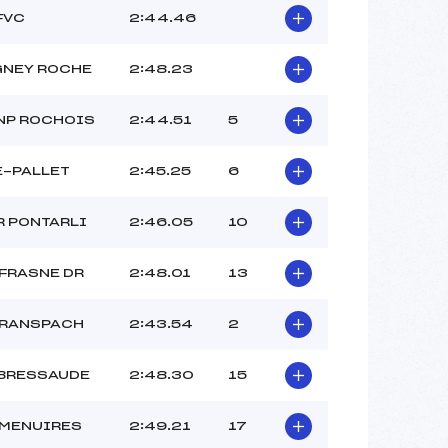
FVC
2:44.46
GNEY ROCHE
2:48.23
NP ROCHOIS
2:44.51
5
E-PALLET
2:45.25
6
R PONTARLI
2:46.05
10
FRASNE DR
2:48.01
13
 RANSPACH
2:43.54
2
 BRESSAUDE
2:48.30
15
 MENUIRES
2:49.21
17