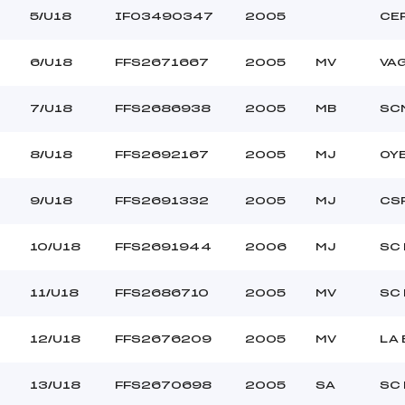
5/U18
IFO3490347
2005
CE
6/U18
FFS2671667
2005
MV
VA
7/U18
FFS2686938
2005
MB
SC
8/U18
FFS2692167
2005
MJ
OY
9/U18
FFS2691332
2005
MJ
CS
10/U18
FFS2691944
2006
MJ
SC 
11/U18
FFS2686710
2005
MV
SC
12/U18
FFS2676209
2005
MV
LA
13/U18
FFS2670698
2005
SA
SC