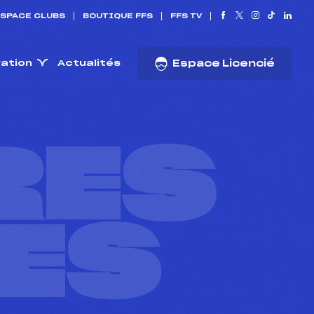
SPACE CLUBS
BOUTIQUE FFS
FFS TV
ration
Actualités
Espace Licencié
RES
ES