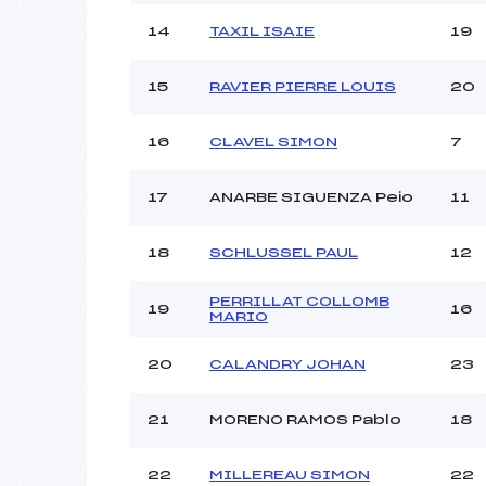
14
TAXIL ISAIE
19
15
RAVIER PIERRE LOUIS
20
16
CLAVEL SIMON
7
17
ANARBE SIGUENZA Peio
11
18
SCHLUSSEL PAUL
12
PERRILLAT COLLOMB
19
16
MARIO
20
CALANDRY JOHAN
23
21
MORENO RAMOS Pablo
18
22
MILLEREAU SIMON
22