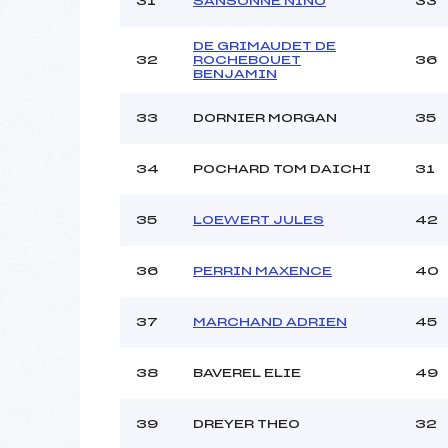
31
SANSONNE NINO
33
DE GRIMAUDET DE
32
ROCHEBOUET
36
BENJAMIN
33
DORNIER MORGAN
35
34
POCHARD TOM DAICHI
31
35
LOEWERT JULES
42
36
PERRIN MAXENCE
40
37
MARCHAND ADRIEN
45
38
BAVEREL ELIE
49
39
DREYER THEO
32