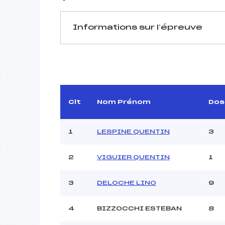
Informations sur l’épreuve
JURY DE COMPÉTITION
Délégué Technique :
D.T Adjoint :
Dir. Epreuve :
GARN
Clt
Nom Prénom
Dos
1
LESPINE QUENTIN
3
2
VIGUIER QUENTIN
1
Pénalité appliquée :
3
DELOCHE LINO
9
Coefficient :
Catégorie :
4
BIZZOCCHI ESTEBAN
8
Style :