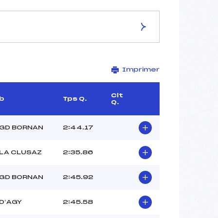
ES DE LA PISTE
Imprimer
–
1.1 km
–
Clt
b
Tps Q.
Q.
–
–
–
 GD BORNAN
2:44.17
–
 LA CLUSAZ
2:35.86
 GD BORNAN
2:45.92
D’AGY
2:45.58