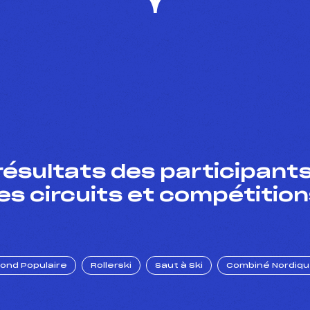
résultats des participants
es circuits et compétition
Fond Populaire
Rollerski
Saut à Ski
Combiné Nordiq