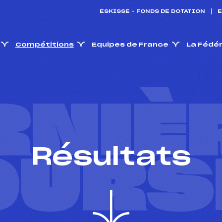
ESKISSE – FONDS DE DOTATION
E
Compétitions
Equipes de France
La Fédé
RNIÈ
Résultats
OURS