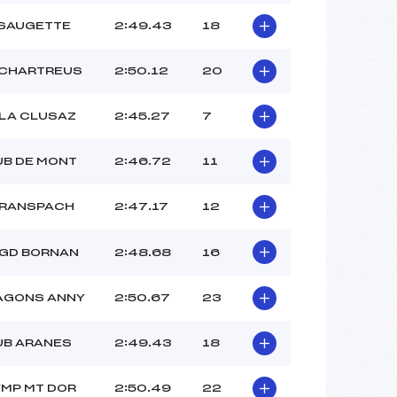
 SAUGETTE
2:49.43
18
 CHARTREUS
2:50.12
20
 LA CLUSAZ
2:45.27
7
UB DE MONT
2:46.72
11
 RANSPACH
2:47.17
12
 GD BORNAN
2:48.68
16
AGONS ANNY
2:50.67
23
UB ARANES
2:49.43
18
YMP MT DOR
2:50.49
22