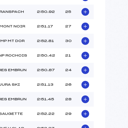
 RANSPACH
2:50.92
25
 MONT NOIR
2:51.17
27
YMP MT DOR
2:52.81
30
NP ROCHOIS
2:50.42
21
RES EMBRUN
2:50.87
24
JURA SKI
2:51.13
26
RES EMBRUN
2:51.45
28
 SAUGETTE
2:52.22
29