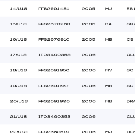
14/U18
FFS2691481
2005
MJ
ES
15/U18
FFS2673263
2005
DA
SN
16/U18
FFS2676910
2005
MB
CS
17/U18
IFO3490358
2006
CL
18/U18
FFS2691956
2006
MV
SC
19/U18
FFS2691557
2006
MB
SC
20/U18
FFS2691996
2006
MB
DR
21/U18
IFO3490353
2006
CL
22/U18
FFS2668519
2006
MJ
OL