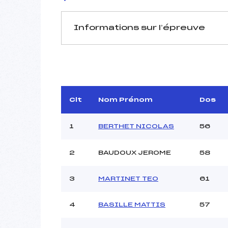
Informations sur l’épreuve
JURY DE COMPÉTITION
Délégué Technique :
D.T Adjoint :
Dir. Epreuve :
Clt
Nom Prénom
Dos
1
BERTHET NICOLAS
56
2
BAUDOUX JEROME
58
Pénalité appliquée :
3
MARTINET TEO
61
Coefficient :
Catégorie :
4
BASILLE MATTIS
57
Style :