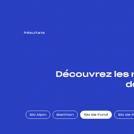
Résultats
Découvrez les 
d
Ski Alpin
Biathlon
Ski de Fond
Ski de 