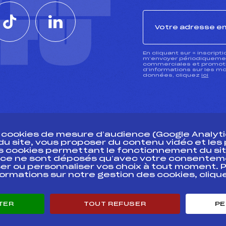
CTU
En cliquant sur « inscript
m’envoyer périodiquement
commerciales et promotio
d’informations sur les mo
données, cliquez
ici
s cookies de mesure d’audience (Google Analytic
 du site, vous proposer du contenu vidéo et le
des cookies permettant le fonctionnement du sit
essources
ce ne sont déposés qu’avec votre consentem
Pass’Neige
Pôle vie de l’
er ou personnaliser vos choix à tout moment. P
formations sur notre gestion des cookies, cliq
Projet sportif fédéral
Enseignemen
Projet de performance fédéral
Informatiqu
Antidopage
Circuits
TER
TOUT REFUSER
PE
Pôle Développement, Formation, Suivi
Carrières
Scientifique
Développeme