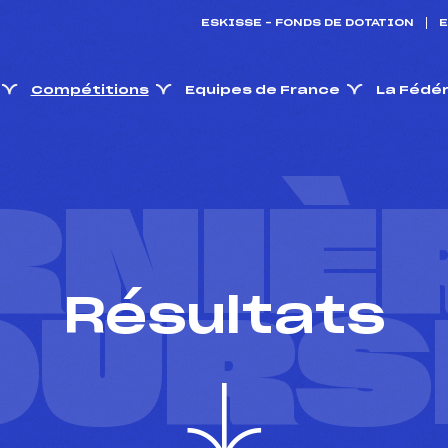
ESKISSE – FONDS DE DOTATION
E
Compétitions
Equipes de France
La Fédé
RNIÈ
Résultats
OURS