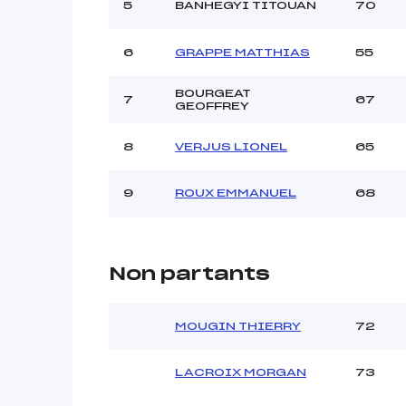
5
BANHEGYI TITOUAN
70
6
GRAPPE MATTHIAS
55
BOURGEAT
7
67
GEOFFREY
8
VERJUS LIONEL
65
9
ROUX EMMANUEL
68
Non partants
MOUGIN THIERRY
72
LACROIX MORGAN
73