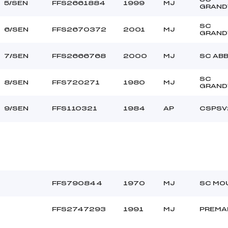
5/SEN
FFS2661884
1999
MJ
GRAND
SC
6/SEN
FFS2670372
2001
MJ
GRAND
7/SEN
FFS2666768
2000
MJ
SC AB
SC
8/SEN
FFS720271
1980
MJ
GRAND
9/SEN
FFS110321
1984
AP
CSPSV
FFS790844
1970
MJ
SC MO
FFS2747293
1991
MJ
PREMA