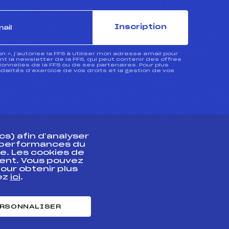
Inscription
ion », j’autorise la FFS à utiliser mon adresse email pour
 la newsletter de la FFS, qui peut contenir des offres
nnelles de la FFS ou de ses partenaires. Pour plus
dalités d’exercice de vos droits et la gestion de vos
s) afin d’analyser
s performances du
e. Les cookies de
ent. Vous pouvez
athlète
our obtenir plus
uez
ici
.
t professionnel
e et chronométrage
RSONNALISER
nt des habiletés