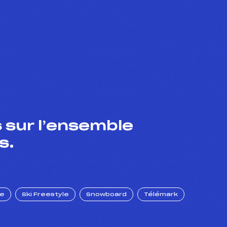
 sur l’ensemble
s.
ue
Ski Freestyle
Snowboard
Télémark