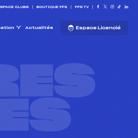
SPACE CLUBS
BOUTIQUE FFS
FFS TV
ration
Actualités
Espace Licencié
RES
ES