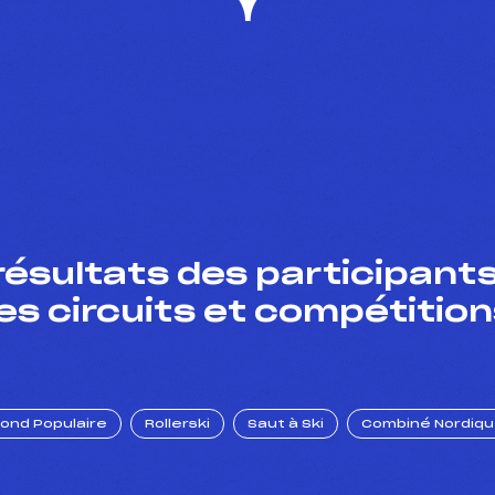
résultats des participants
es circuits et compétition
Fond Populaire
Rollerski
Saut à Ski
Combiné Nordiq