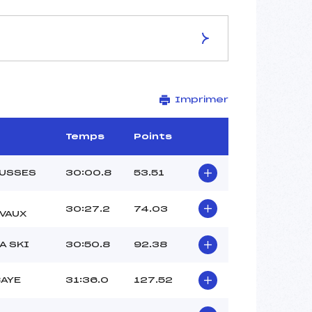
ES DE LA PISTE
Imprimer
–
15 km
–
Temps
Points
–
–
OUSSES
30:00.8
53.51
–
–
30:27.2
74.03
VAUX
A SKI
30:50.8
92.38
BAYE
31:36.0
127.52