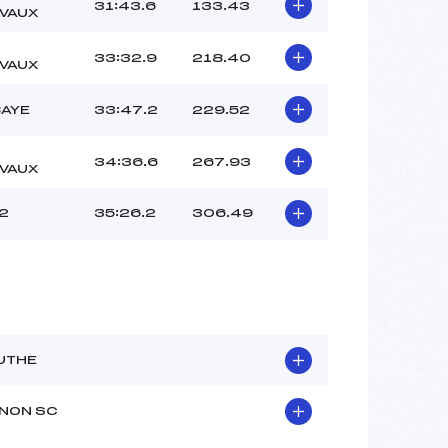
31:43.6
133.43
VAUX
33:32.9
218.40
VAUX
BAYE
33:47.2
229.52
34:36.6
267.93
VAUX
2
35:26.2
306.49
UTHE
NON SC