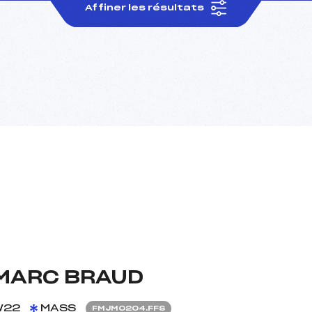
Affiner les résultats
MARC BRAUD
/22
MASS
FMJM0204.FFS