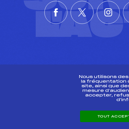
L'A
Nous utilisons de
la fréquentation
site, ainsi que 
R
mesure d’audien
accepter, refus
d'in
CONTACT
TOUT ACCEP
ESPACE PRESSE