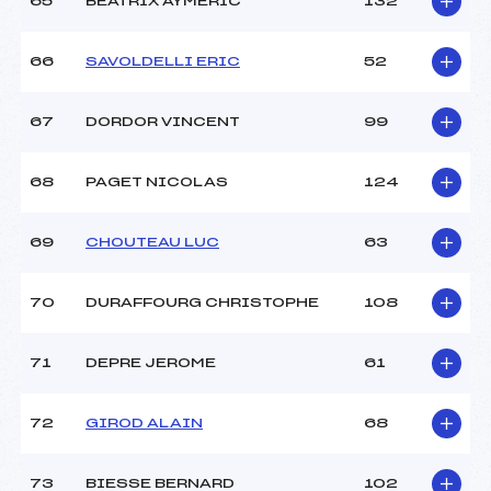
65
BEATRIX AYMERIC
132
66
SAVOLDELLI ERIC
52
67
DORDOR VINCENT
99
68
PAGET NICOLAS
124
69
CHOUTEAU LUC
63
70
DURAFFOURG CHRISTOPHE
108
71
DEPRE JEROME
61
72
GIROD ALAIN
68
73
BIESSE BERNARD
102