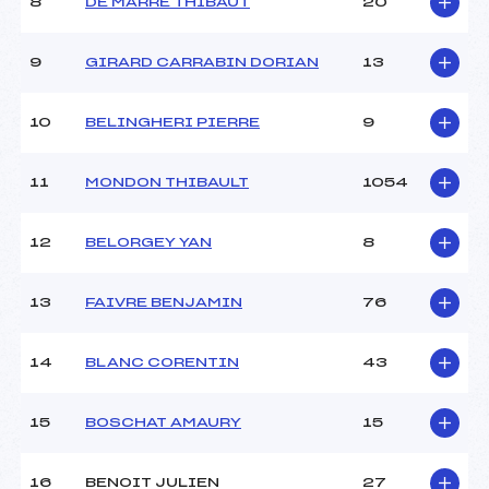
8
DE MARRE THIBAUT
20
9
GIRARD CARRABIN DORIAN
13
10
BELINGHERI PIERRE
9
11
MONDON THIBAULT
1054
12
BELORGEY YAN
8
13
FAIVRE BENJAMIN
76
14
BLANC CORENTIN
43
15
BOSCHAT AMAURY
15
16
BENOIT JULIEN
27