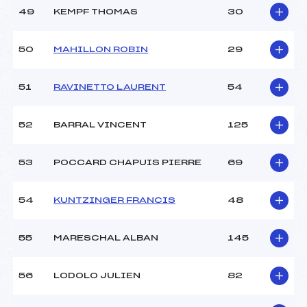
49
KEMPF THOMAS
30
50
MAHILLON ROBIN
29
51
RAVINETTO LAURENT
54
52
BARRAL VINCENT
125
53
POCCARD CHAPUIS PIERRE
69
54
KUNTZINGER FRANCIS
48
55
MARESCHAL ALBAN
145
56
LODOLO JULIEN
82