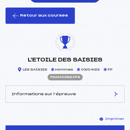
Retour aux courses
foi(s) le ski
L'ETOILE DES SAISIES
LES SAISIES
Hommes
03/04/22
FP
FNAM0352.FFS
Informations sur l’épreuve
JURY DE COMPÉTITION
Imprimer
Délégué Technique :
ROUSTAIN JEAN PAUL
(SA)