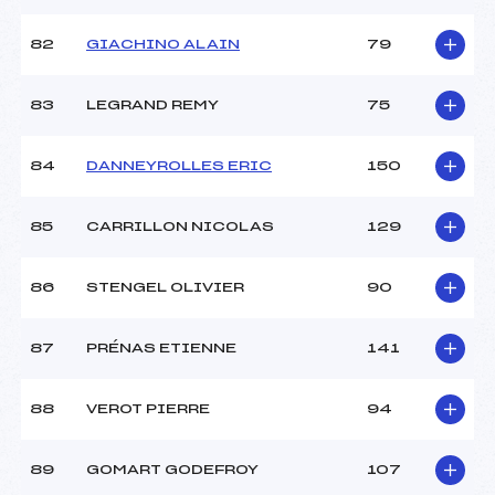
82
GIACHINO ALAIN
79
83
LEGRAND REMY
75
84
DANNEYROLLES ERIC
150
85
CARRILLON NICOLAS
129
86
STENGEL OLIVIER
90
87
PRÉNAS ETIENNE
141
88
VEROT PIERRE
94
89
GOMART GODEFROY
107