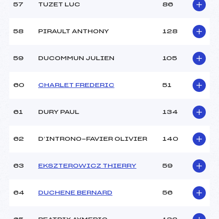
57
TUZET LUC
86
58
PIRAULT ANTHONY
128
59
DUCOMMUN JULIEN
105
60
CHARLET FREDERIC
51
61
DURY PAUL
134
62
D’INTRONO-FAVIER OLIVIER
140
63
EKSZTEROWICZ THIERRY
59
64
DUCHENE BERNARD
56