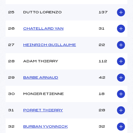
25
DUTTO LORENZO
137
26
CHATELLARD YAN
31
27
HEINRICH GUILLAUME
22
28
ADAM THIERRY
112
29
BARBE ARNAUD
42
30
MONIER ETIENNE
18
31
PORRET THIERRY
28
32
BURBAN YVONNICK
32