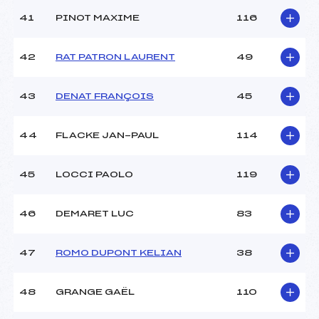
41
PINOT MAXIME
116
42
RAT PATRON LAURENT
49
43
DENAT FRANÇOIS
45
44
FLACKE JAN-PAUL
114
45
LOCCI PAOLO
119
46
DEMARET LUC
83
47
ROMO DUPONT KELIAN
38
48
GRANGE GAËL
110