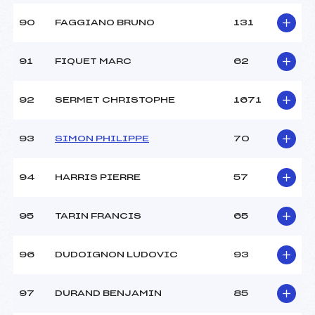
90
FAGGIANO BRUNO
131
91
FIQUET MARC
62
92
SERMET CHRISTOPHE
1671
93
SIMON PHILIPPE
70
94
HARRIS PIERRE
57
95
TARIN FRANCIS
65
96
DUDOIGNON LUDOVIC
93
97
DURAND BENJAMIN
85