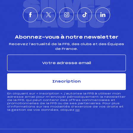
SUIVEZ
L'ACTU
Abonnez-vous à notre newsletter
Recevez l’actualité de la FFS, des clubs et des Équipes
de France.
Inscription
En cliquant sur « inscription », j’autorise la FFS à utiliser mon
adresse email pour m’envoyer périodiquement la newsletter
de la FFS, qui peut contenir des offres commerciales et
promotionnelles de la FFS ou de ses partenaires. Pour plus
d’informations sur les modalités d’exercice de vos droits et
la gestion de vos données, cliquez
ici