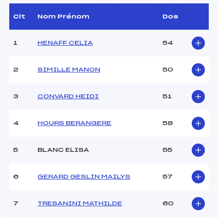
D.T Adjoint :
–
Dir. Epreuve :
–
Clt
Nom Prénom
Dos
1
HENAFF CELIA
54
CARACTÉRISTIQUES DE LA PISTE
Piste :
–
2
SIMILLE MANON
50
Distance :
–
Point Haut :
–
3
CONVARD HEIDI
51
Point Bas :
–
Montée Tot. :
–
Montée Max. :
–
4
HOURS BERANGERE
58
Homologation :
–
5
BLANC ELISA
55
Pénalité appliquée :
–
Coefficient :
–
6
GERARD GESLIN MAILYS
57
Catégorie :
U20+SEN
Style :
L
7
TRESANINI MATHILDE
60