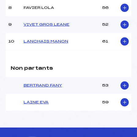
8
FAVIER LOLA
56
9
VIVET GROS LEANE
52
10
LANCHAIS MANON
61
Non partants
BERTRAND FANY
53
LAINE EVA
59