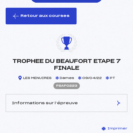
Retour aux courses
foi(s) le ski
TROPHEE DU BEAUFORT ETAPE 7
FINALE
LES MENUIRES
Dames
09/04/22
PT
FSAF0223
Informations sur l’épreuve
JURY DE COMPÉTITION
Imprimer
Délégué Technique :
BAUDIN ROBIN ()