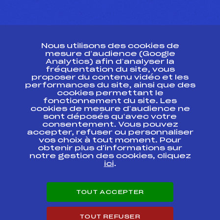
CONTACT
Nous utilisons des cookies de
ESPACE PRESSE
mesure d’audience (Google
Analytics) afin d’analyser la
fréquentation du site, vous
Ressources
proposer du contenu vidéo et les
performances du site, ainsi que des
Pass’Neige
cookies permettant le
Projet sportif fédéral
fonctionnement du site. Les
cookies de mesure d’audience ne
Projet de performance fédéral
sont déposés qu’avec votre
Antidopage
consentement. Vous pouvez
Pôle Développement, Formation, Suivi
accepter, refuser ou personnaliser
Scientifique
vos choix à tout moment. Pour
Listes ministérielles
obtenir plus d'informations sur
notre gestion des cookies, cliquez
Pôle vie de l’athlète
ici
.
Enseignement professionnel
Informatique et chronométrage
Circuits
TOUT ACCEPTER
Carrières
Développement des habiletés mentales
TOUT REFUSER