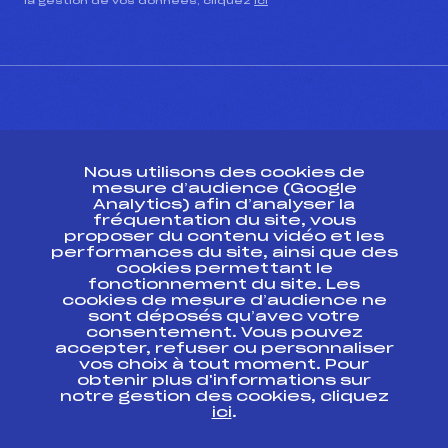
la gestion de vos données, cliquez
ici
CONTACT
Nous utilisons des cookies de
ESPACE PRESSE
mesure d’audience (Google
Analytics) afin d’analyser la
fréquentation du site, vous
Ressources
proposer du contenu vidéo et les
performances du site, ainsi que des
Pass’Neige
cookies permettant le
Projet sportif fédéral
fonctionnement du site. Les
cookies de mesure d’audience ne
Projet de performance fédéral
sont déposés qu’avec votre
Antidopage
consentement. Vous pouvez
Pôle Développement, Formation, Suivi
accepter, refuser ou personnaliser
Scientifique
vos choix à tout moment. Pour
Listes ministérielles
obtenir plus d'informations sur
notre gestion des cookies, cliquez
Pôle vie de l’athlète
ici
.
Enseignement professionnel
Informatique et chronométrage