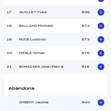
17
GUILLET Yves
639
18
BALLAND Mickael
874
19
RUDE Ludovic
873
20
MERLE Yohan
875
21
BONADIES Jean Pierre
618
Abandons
IMBERT Jackie
640