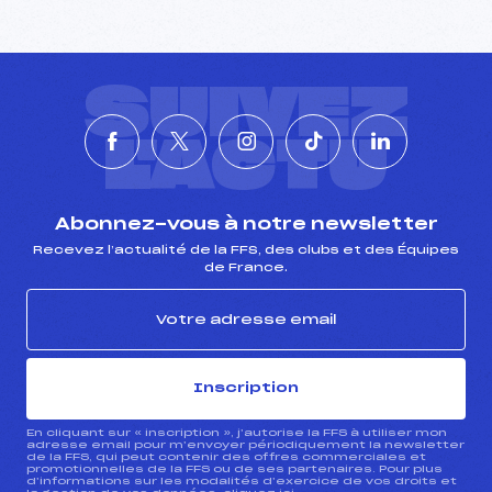
SUIVEZ
L'ACTU
Abonnez-vous à notre newsletter
Recevez l’actualité de la FFS, des clubs et des Équipes
de France.
Inscription
En cliquant sur « inscription », j’autorise la FFS à utiliser mon
adresse email pour m’envoyer périodiquement la newsletter
de la FFS, qui peut contenir des offres commerciales et
promotionnelles de la FFS ou de ses partenaires. Pour plus
d’informations sur les modalités d’exercice de vos droits et