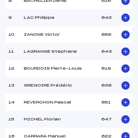
8
BACHELIER Denis
616
9
LAC Philippe
642
10
ZANONE Victor
658
11
LAGRANGE Stephane
643
12
BOURDOIS Pierre-Louis
619
13
GREGOIRE Frédéric
638
14
REVERCHON Pascal
651
15
MICHEL Florian
647
16
CARRARA Manuel
622