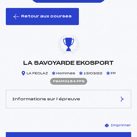
Retour aux courses
foi(s) le ski
LA SAVOYARDE EKOSPORT
LA FECLAZ
Hommes
13/03/22
FP
FSAM0164.FFS
Informations sur l’épreuve
JURY DE COMPÉTITION
Imprimer
Délégué Technique :
ROUSTAIN JEAN PAUL
(SA)