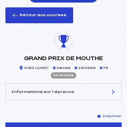
Retour aux courses
foi(s) le ski
GRAND PRIX DE MOUTHE
CHEZ LIADET
Dames
13/03/22
FS
FMJF0192
Informations sur l’épreuve
JURY DE COMPÉTITION
Imprimer
Délégué Technique :
VAUCHERET DOMINIQUE
(MJ)