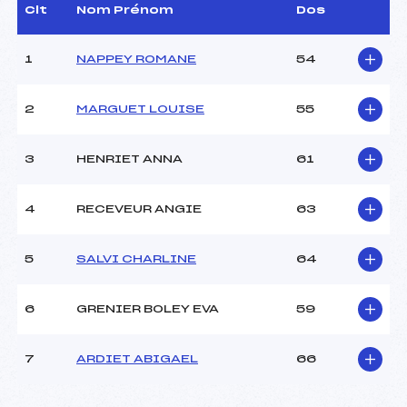
D.T Adjoint :
–
Clt
Nom Prénom
Dos
Dir. Epreuve :
ARDIET NICOLAS (MJ)
1
NAPPEY ROMANE
54
CARACTÉRISTIQUES DE LA PISTE
2
MARGUET LOUISE
55
Piste :
–
Distance :
5 km
Point Haut :
–
3
HENRIET ANNA
61
Point Bas :
–
Montée Tot. :
–
4
RECEVEUR ANGIE
63
Montée Max. :
–
Homologation :
–
5
SALVI CHARLINE
64
Pénalité appliquée :
–
6
GRENIER BOLEY EVA
59
Coefficient :
–
Catégorie :
U17
7
ARDIET ABIGAEL
66
Style :
L