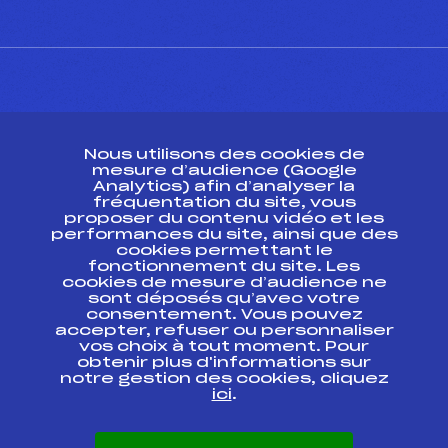
CONTACT
Nous utilisons des cookies de
ESPACE PRESSE
mesure d’audience (Google
Analytics) afin d’analyser la
fréquentation du site, vous
Ressources
proposer du contenu vidéo et les
performances du site, ainsi que des
Pass’Neige
cookies permettant le
Projet sportif fédéral
fonctionnement du site. Les
cookies de mesure d’audience ne
Projet de performance fédéral
sont déposés qu’avec votre
Antidopage
consentement. Vous pouvez
Pôle Développement, Formation, Suivi
accepter, refuser ou personnaliser
Scientifique
vos choix à tout moment. Pour
Listes ministérielles
obtenir plus d'informations sur
notre gestion des cookies, cliquez
Pôle vie de l’athlète
ici
.
Enseignement professionnel
Informatique et chronométrage