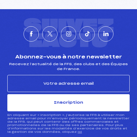
SUIVEZ
L'ACTU
Abonnez-vous à notre newsletter
Recevez l’actualité de la FFS, des clubs et des Équipes
de France.
Inscription
En cliquant sur « inscription », j’autorise la FFS à utiliser mon
adresse email pour m’envoyer périodiquement la newsletter
de la FFS, qui peut contenir des offres commerciales et
promotionnelles de la FFS ou de ses partenaires. Pour plus
d’informations sur les modalités d’exercice de vos droits et
la gestion de vos données, cliquez
ici