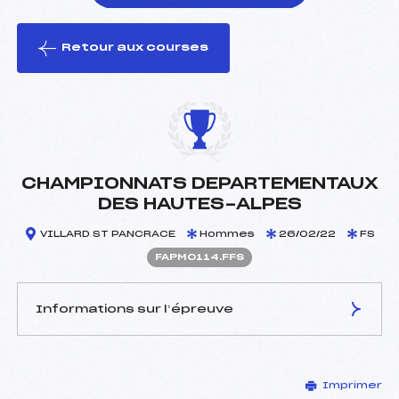
Retour aux courses
foi(s) le ski
CHAMPIONNATS DEPARTEMENTAUX
DES HAUTES-ALPES
VILLARD ST PANCRACE
Hommes
26/02/22
FS
FAPM0114.FFS
Informations sur l’épreuve
JURY DE COMPÉTITION
Imprimer
Délégué Technique :
HUMBERT GUILLAUME