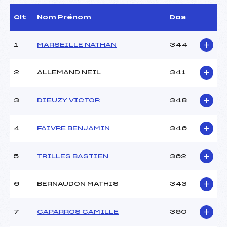
(AP)
D.T Adjoint :
TIBERGHIEN JEAN (SA)
Clt
Nom Prénom
Dos
Dir. Epreuve :
COLOMBAN YVON (AP)
1
MARSEILLE NATHAN
344
CARACTÉRISTIQUES DE LA PISTE
2
ALLEMAND NEIL
341
Piste :
–
Distance :
6 km
Point Haut :
–
3
DIEUZY VICTOR
348
Point Bas :
–
Montée Tot. :
–
4
FAIVRE BENJAMIN
346
Montée Max. :
–
Homologation :
–
5
TRILLES BASTIEN
362
Pénalité appliquée :
51.1700
6
BERNAUDON MATHIS
343
Coefficient :
–
Catégorie :
U20+SEN
7
CAPARROS CAMILLE
360
Style :
C