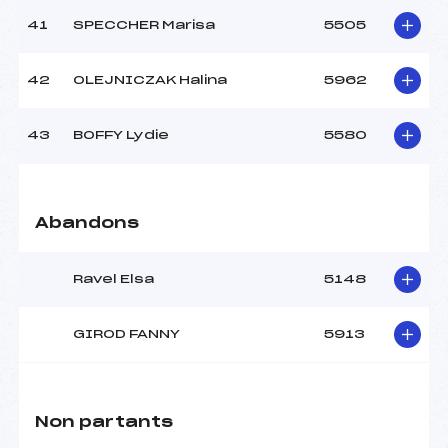
41
SPECCHER Marisa
5505
42
OLEJNICZAK Halina
5962
43
BOFFY Lydie
5580
Abandons
Ravel Elsa
5148
GIROD FANNY
5913
Non partants