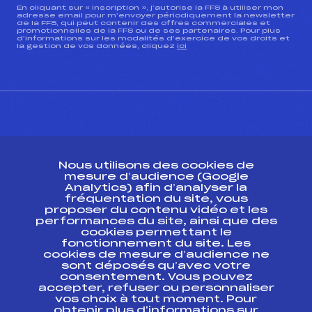
En cliquant sur « inscription », j’autorise la FFS à utiliser mon
adresse email pour m’envoyer périodiquement la newsletter
de la FFS, qui peut contenir des offres commerciales et
promotionnelles de la FFS ou de ses partenaires. Pour plus
d’informations sur les modalités d’exercice de vos droits et
la gestion de vos données, cliquez
ici
CONTACT
Nous utilisons des cookies de
ESPACE PRESSE
mesure d’audience (Google
Analytics) afin d’analyser la
fréquentation du site, vous
Ressources
proposer du contenu vidéo et les
performances du site, ainsi que des
Pass’Neige
cookies permettant le
Projet sportif fédéral
fonctionnement du site. Les
cookies de mesure d’audience ne
Projet de performance fédéral
sont déposés qu’avec votre
Antidopage
consentement. Vous pouvez
Pôle Développement, Formation, Suivi
accepter, refuser ou personnaliser
Scientifique
vos choix à tout moment. Pour
Listes ministérielles
obtenir plus d'informations sur