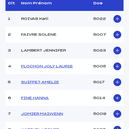
D.T Adjoint :
MAGAND GUY (DA)
Clt
Nom Prénom
Dos
Dir. Epreuve :
GUILBAUD MARIE PIERRE
(MJ)
1
ROIVAS Kati
5022
CARACTÉRISTIQUES DE LA PISTE
2
FAIVRE SOLENE
5007
Piste :
Les Rousses – Chaux
Neuve
3
LAMBERT JENNIFER
5023
Distance :
48 km
Point Haut :
–
4
FLOCHON JOLY LAURIE
5005
Point Bas :
–
Montée Tot. :
–
Montée Max. :
–
5
SUIFFET AMELIE
5017
Homologation :
–
6
FINE HANNA
5014
Pénalité appliquée :
33.3600
Coefficient :
1400
7
JOMIER MAIWENN
5009
Catégorie :
SEN->M12
Style :
C