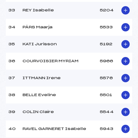
33
REY Isabelle
5204
34
PÄRS Maarja
5533
35
KATI Jurisson
5192
36
COURVOISIER MYRIAM
5966
37
ITTMANN Irene
5576
38
BELLE Eveline
5501
39
COLIN Claire
5544
40
RAVEL GARNERET Isabelle
5943