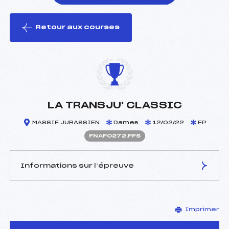
Retour aux courses
foi(s) le ski
LA TRANSJU' CLASSIC
MASSIF JURASSIEN
Dames
12/02/22
FP
FNAF0272.FFS
Informations sur l’épreuve
JURY DE COMPÉTITION
Imprimer
Délégué Technique :
LOCATELLI DOMINIQUE
(DA)