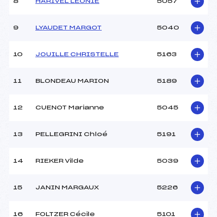
8
HARIVEL LEONIE
5057
9
LYAUDET MARGOT
5040
10
JOUILLE CHRISTELLE
5163
11
BLONDEAU MARION
5189
12
CUENOT Marianne
5045
13
PELLEGRINI Chloé
5191
14
RIEKER Vilde
5039
15
JANIN MARGAUX
5226
16
FOLTZER Cécile
5101