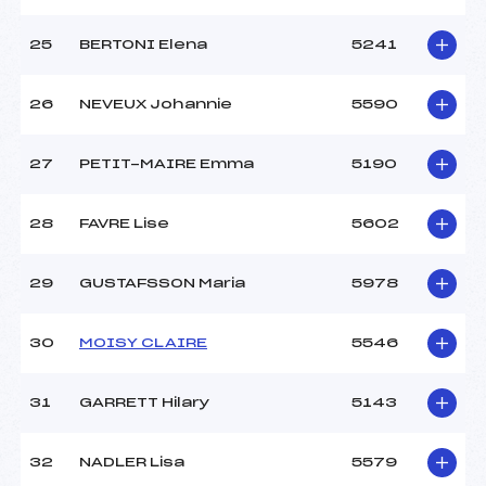
25
BERTONI Elena
5241
26
NEVEUX Johannie
5590
27
PETIT-MAIRE Emma
5190
28
FAVRE Lise
5602
29
GUSTAFSSON Maria
5978
30
MOISY CLAIRE
5546
31
GARRETT Hilary
5143
32
NADLER Lisa
5579