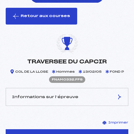
Retour aux courses
foi(s) le ski
TRAVERSEE DU CAPCIR
COL DE LA LLOSE
Hommes
13/02/05
FOND P
FNAM0332.FFS
Informations sur l’épreuve
JURY DE COMPÉTITION
Imprimer
Délégué Technique :
JUMERE BERNARD (PO)
D.T Adjoint :
–