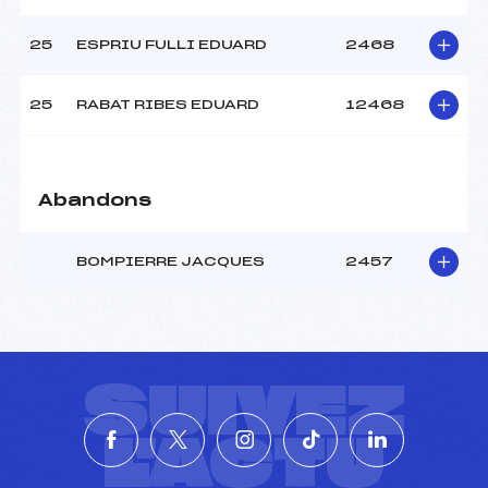
25
ESPRIU FULLI EDUARD
2468
25
RABAT RIBES EDUARD
12468
Abandons
BOMPIERRE JACQUES
2457
SUIVEZ
L'ACTU