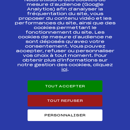
Nous utilisons des cookies de
ESPACE PRESSE
mesure d’audience (Google
Analytics) afin d’analyser la
fréquentation du site, vous
Ressources
proposer du contenu vidéo et les
performances du site, ainsi que des
Pass’Neige
cookies permettant le
Projet sportif fédéral
fonctionnement du site. Les
cookies de mesure d’audience ne
Projet de performance fédéral
sont déposés qu’avec votre
Antidopage
consentement. Vous pouvez
Pôle Développement, Formation, Suivi
accepter, refuser ou personnaliser
Scientifique
vos choix à tout moment. Pour
Listes ministérielles
obtenir plus d'informations sur
notre gestion des cookies, cliquez
Pôle vie de l’athlète
ici
.
Enseignement professionnel
Informatique et chronométrage
Circuits
TOUT ACCEPTER
Carrières
Développement des habiletés mentales
TOUT REFUSER
PERSONNALISER
© 2026 Fédération Française de Ski
Mentions légales
Politique de
confidentialité
Cookies