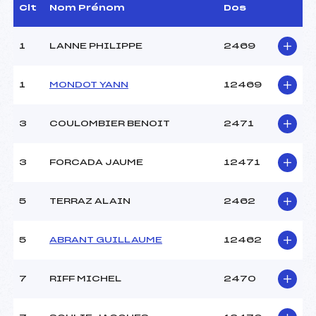
Dir. Epreuve :
BEGARIE SOPHIE (PE)
Clt
Nom Prénom
Dos
1
LANNE PHILIPPE
2469
CARACTÉRISTIQUES DE LA PISTE
Piste :
Piste de Replis
1
MONDOT YANN
12469
Distance :
40 km
Point Haut :
–
3
COULOMBIER BENOIT
2471
Point Bas :
–
Montée Tot. :
–
Montée Max. :
–
3
FORCADA JAUME
12471
Homologation :
oui
5
TERRAZ ALAIN
2462
Pénalité appliquée :
120.7300
Coefficient :
1000
5
ABRANT GUILLAUME
12462
Catégorie :
SEN>V4
Style :
X
7
RIFF MICHEL
2470