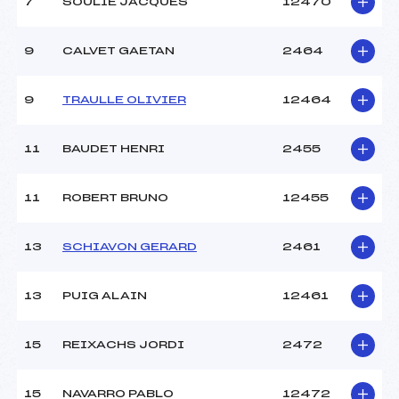
7
SOULIE JACQUES
12470
9
CALVET GAETAN
2464
9
TRAULLE OLIVIER
12464
11
BAUDET HENRI
2455
11
ROBERT BRUNO
12455
13
SCHIAVON GERARD
2461
13
PUIG ALAIN
12461
15
REIXACHS JORDI
2472
15
NAVARRO PABLO
12472