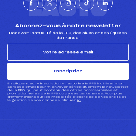
L'ACTU
Abonnez-vous à notre newsletter
Recevez l’actualité de la FFS, des clubs et des Équipes
de France.
Inscription
En cliquant sur « inscription », j’autorise la FFS à utiliser mon
adresse email pour m’envoyer périodiquement la newsletter
de la FFS, qui peut contenir des offres commerciales et
promotionnelles de la FFS ou de ses partenaires. Pour plus
d’informations sur les modalités d’exercice de vos droits et
la gestion de vos données, cliquez
ici