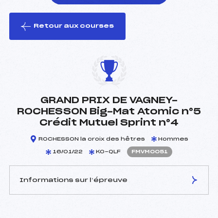
Retour aux courses
foi(s) le ski
GRAND PRIX DE VAGNEY-
ROCHESSON Big-Mat Atomic n°5
Crédit Mutuel Sprint n°4
ROCHESSON la croix des hêtres
Hommes
16/01/22
KO-QLF
FMVM0051
Informations sur l’épreuve
JURY DE COMPÉTITION