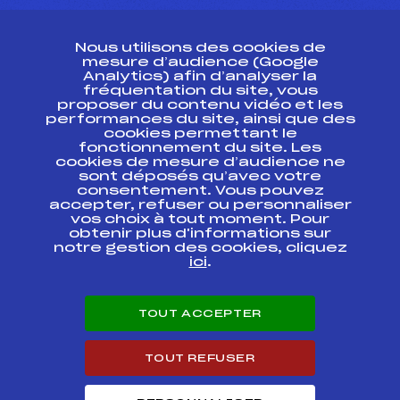
CONTACT
Nous utilisons des cookies de
ESPACE PRESSE
mesure d’audience (Google
Analytics) afin d’analyser la
fréquentation du site, vous
Ressources
proposer du contenu vidéo et les
performances du site, ainsi que des
Pass’Neige
cookies permettant le
Projet sportif fédéral
fonctionnement du site. Les
cookies de mesure d’audience ne
Projet de performance fédéral
sont déposés qu’avec votre
Antidopage
consentement. Vous pouvez
Pôle Développement, Formation, Suivi
accepter, refuser ou personnaliser
Scientifique
vos choix à tout moment. Pour
Listes ministérielles
obtenir plus d'informations sur
notre gestion des cookies, cliquez
Pôle vie de l’athlète
ici
.
Enseignement professionnel
Informatique et chronométrage
Circuits
TOUT ACCEPTER
Carrières
Développement des habiletés mentales
TOUT REFUSER