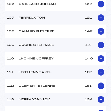
106
GAILLARD JORDAN
152
107
FERREUX TOM
121
108
CANARD PHILIPPE
142
109
CUCHE STEPHANE
44
110
LHOMME JOFFREY
140
111
LESTIENNE AXEL
137
112
CLEMENT ETIENNE
151
113
MIRRA YANNICK
134