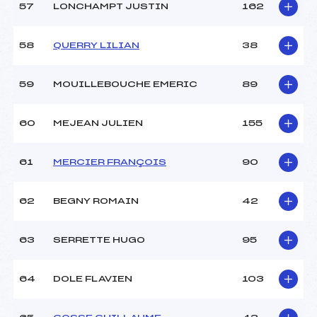
57
LONCHAMPT JUSTIN
162
58
QUERRY LILIAN
38
59
MOUILLEBOUCHE EMERIC
89
60
MEJEAN JULIEN
155
61
MERCIER FRANÇOIS
90
62
BEGNY ROMAIN
42
63
SERRETTE HUGO
95
64
DOLE FLAVIEN
103