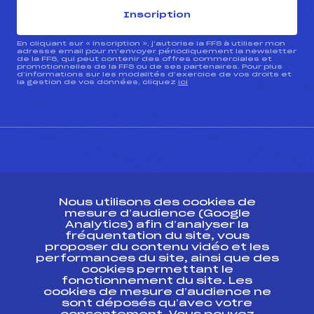
Inscription
En cliquant sur « inscription », j’autorise la FFS à utiliser mon
adresse email pour m’envoyer périodiquement la newsletter
de la FFS, qui peut contenir des offres commerciales et
promotionnelles de la FFS ou de ses partenaires. Pour plus
d’informations sur les modalités d’exercice de vos droits et
la gestion de vos données, cliquez
ici
CONTACT
Nous utilisons des cookies de
ESPACE PRESSE
mesure d’audience (Google
Analytics) afin d’analyser la
fréquentation du site, vous
Ressources
proposer du contenu vidéo et les
performances du site, ainsi que des
Pass’Neige
cookies permettant le
Projet sportif fédéral
fonctionnement du site. Les
cookies de mesure d’audience ne
Projet de performance fédéral
sont déposés qu’avec votre
Antidopage