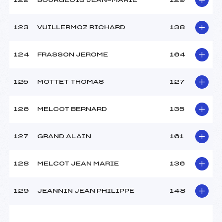
122
BOURGEOIS JEAN-MARIE
129
123
VUILLERMOZ RICHARD
138
124
FRASSON JEROME
164
125
MOTTET THOMAS
127
126
MELCOT BERNARD
135
127
GRAND ALAIN
161
128
MELCOT JEAN MARIE
136
129
JEANNIN JEAN PHILIPPE
148