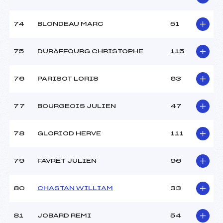
74
BLONDEAU MARC
51
75
DURAFFOURG CHRISTOPHE
115
76
PARISOT LORIS
63
77
BOURGEOIS JULIEN
47
78
GLORIOD HERVE
111
79
FAVRET JULIEN
96
80
CHASTAN WILLIAM
33
81
JOBARD REMI
54