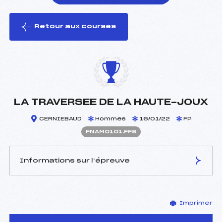
Retour aux courses
foi(s) le ski
LA TRAVERSEE DE LA HAUTE-JOUX
CERNIEBAUD
Hommes
16/01/22
FP
FNAM0101.FFS
Informations sur l’épreuve
JURY DE COMPÉTITION
Imprimer
Délégué Technique :
TICHIT PHILIPPE (MJ)
D.T Adjoint :
–