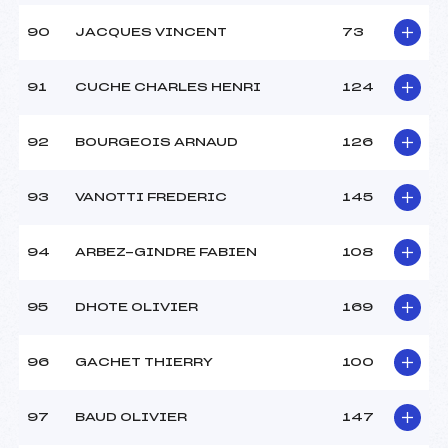
90
JACQUES VINCENT
73
91
CUCHE CHARLES HENRI
124
92
BOURGEOIS ARNAUD
126
93
VANOTTI FREDERIC
145
94
ARBEZ-GINDRE FABIEN
108
95
DHOTE OLIVIER
169
96
GACHET THIERRY
100
97
BAUD OLIVIER
147