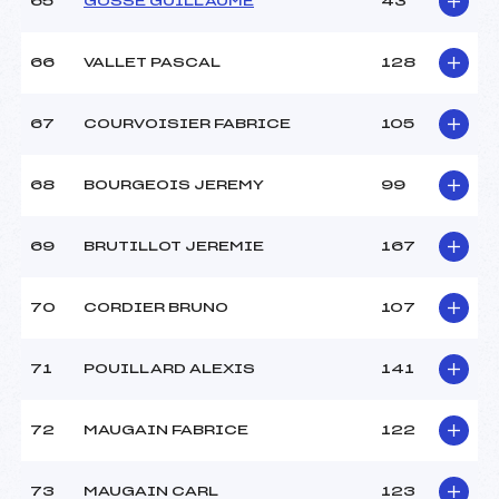
65
GOSSE GUILLAUME
43
66
VALLET PASCAL
128
67
COURVOISIER FABRICE
105
68
BOURGEOIS JEREMY
99
69
BRUTILLOT JEREMIE
167
70
CORDIER BRUNO
107
71
POUILLARD ALEXIS
141
72
MAUGAIN FABRICE
122
73
MAUGAIN CARL
123