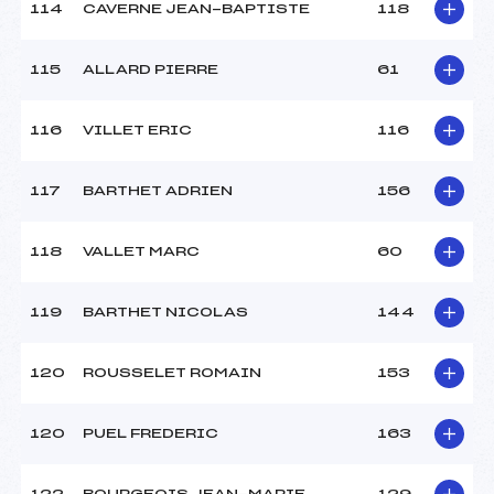
114
CAVERNE JEAN-BAPTISTE
118
115
ALLARD PIERRE
61
116
VILLET ERIC
116
117
BARTHET ADRIEN
156
118
VALLET MARC
60
119
BARTHET NICOLAS
144
120
ROUSSELET ROMAIN
153
120
PUEL FREDERIC
163