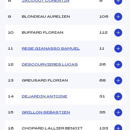
8
JACQUOT CORENTIN
8
9
BLONDEAU AURELIEN
106
10
BUFFARD FLORIAN
112
11
REGE GIANASSO SAMUEL
11
12
DESCOURVIERES LUCAS
26
13
GREUSARD FLORIAN
68
14
DEJARDIN ANTOINE
31
15
GRILLON SEBASTIEN
35
16
CHOPARD LALLIER BENOIT
133