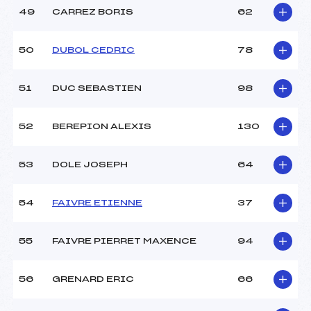
49
CARREZ BORIS
62
50
DUBOL CEDRIC
78
51
DUC SEBASTIEN
98
52
BEREPION ALEXIS
130
53
DOLE JOSEPH
64
54
FAIVRE ETIENNE
37
55
FAIVRE PIERRET MAXENCE
94
56
GRENARD ERIC
66