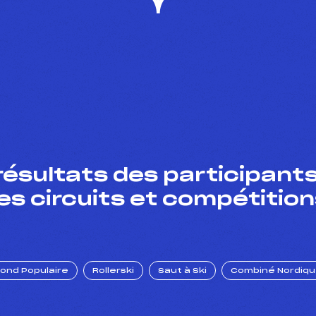
résultats des participants
es circuits et compétition
Fond Populaire
Rollerski
Saut à Ski
Combiné Nordiq