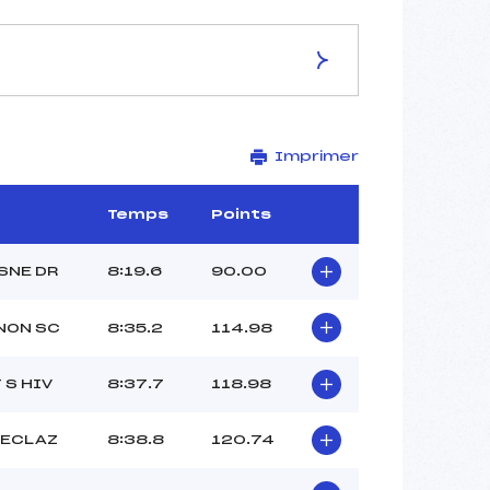
ES DE LA PISTE
Imprimer
–
3 km
–
Temps
Points
–
–
SNE DR
8:19.6
90.00
–
–
NON SC
8:35.2
114.98
 S HIV
8:37.7
118.98
FECLAZ
8:38.8
120.74