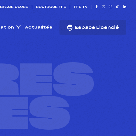
SPACE CLUBS
BOUTIQUE FFS
FFS TV
ration
Actualités
Espace Licencié
RES
ES