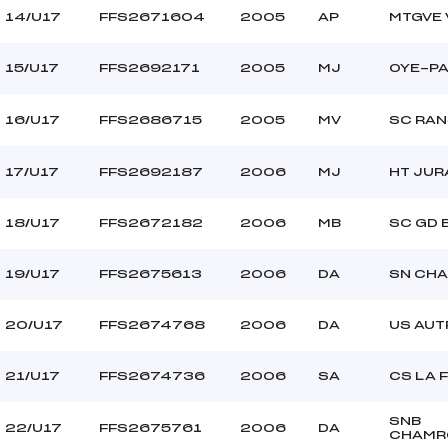
14/U17
FFS2671604
2005
AP
MTGVE 
15/U17
FFS2692171
2005
MJ
OYE-PA
16/U17
FFS2686715
2005
MV
SC RA
17/U17
FFS2692187
2006
MJ
HT JUR
18/U17
FFS2672182
2006
MB
SC GD 
19/U17
FFS2675613
2006
DA
SN CH
20/U17
FFS2674768
2006
DA
US AUT
21/U17
FFS2674736
2006
SA
CS LA 
SNB
22/U17
FFS2675761
2006
DA
CHAMR