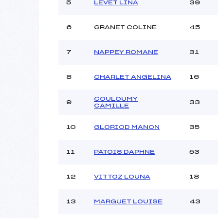
5
LEVET LINA
39
6
GRANET COLINE
45
7
NAPPEY ROMANE
31
8
CHARLET ANGELINA
16
COULOUMY
9
33
CAMILLE
10
GLORIOD MANON
35
11
PATOIS DAPHNE
53
12
VITTOZ LOUNA
18
13
MARGUET LOUISE
43