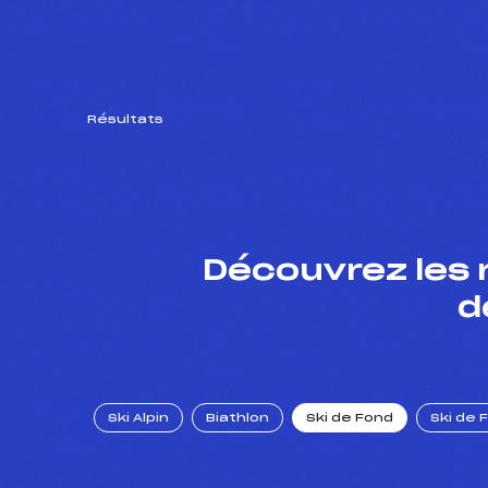
Résultats
Découvrez les 
d
Ski Alpin
Biathlon
Ski de Fond
Ski de 