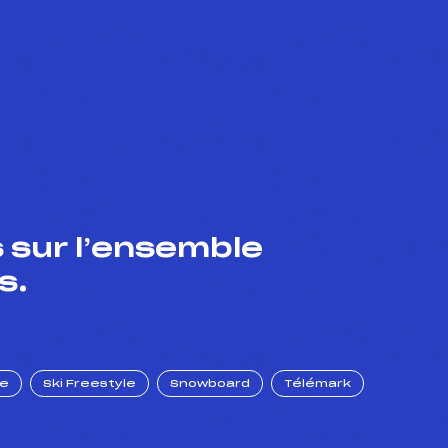
 sur l’ensemble
s.
ue
Ski Freestyle
Snowboard
Télémark