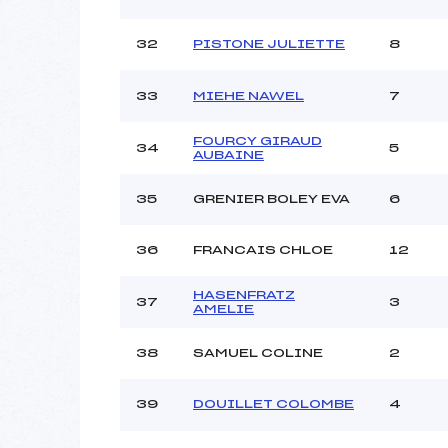
32
PISTONE JULIETTE
8
33
MIEHE NAWEL
7
FOURCY GIRAUD
34
5
AUBAINE
35
GRENIER BOLEY EVA
6
36
FRANCAIS CHLOE
12
HASENFRATZ
37
3
AMELIE
38
SAMUEL COLINE
2
39
DOUILLET COLOMBE
4