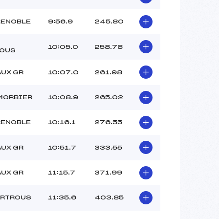
RENOBLE
9:56.9
245.80
10:05.0
258.78
OUS
AUX GR
10:07.0
261.98
MORBIER
10:08.9
265.02
RENOBLE
10:16.1
276.55
AUX GR
10:51.7
333.55
AUX GR
11:15.7
371.99
ARTROUS
11:35.6
403.85