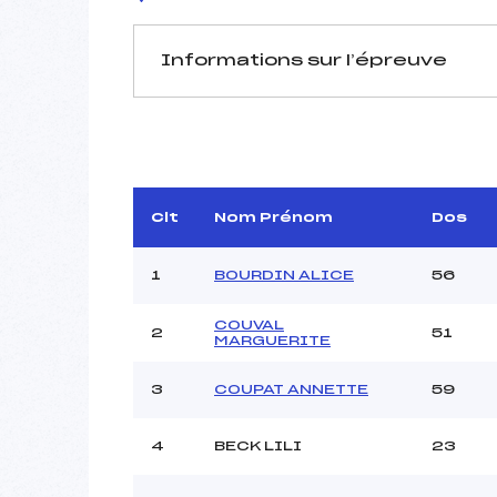
Informations sur l’épreuve
JURY DE COMPÉTITION
Délégué Technique :
D.T Adjoint :
Dir. Epreuve :
VER
Clt
Nom Prénom
Dos
1
BOURDIN ALICE
56
COUVAL
2
51
MARGUERITE
Pénalité appliquée :
3
COUPAT ANNETTE
59
Coefficient :
Catégorie :
4
BECK LILI
23
Style :