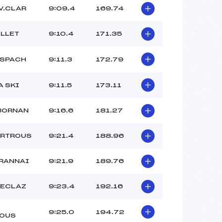
V.CLAR
9:09.4
169.74
LLET
9:10.4
171.35
NSPACH
9:11.3
172.79
A SKI
9:11.5
173.11
BORNAN
9:16.6
181.27
ARTROUS
9:21.4
188.96
RANNAI
9:21.9
189.76
FECLAZ
9:23.4
192.16
9:25.0
194.72
OUS