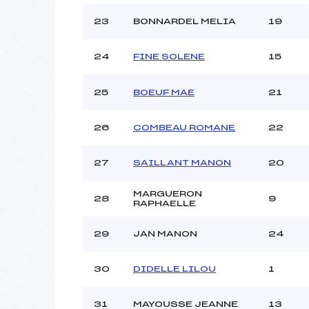
23
BONNARDEL MELIA
19
24
FINE SOLENE
15
25
BOEUF MAE
21
26
COMBEAU ROMANE
22
27
SAILLANT MANON
20
MARGUERON
28
9
RAPHAELLE
29
JAN MANON
24
30
DIDELLE LILOU
1
31
MAYOUSSE JEANNE
13