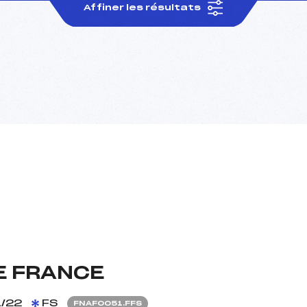
Affiner les résultats
E FRANCE
/22
FS
FNAF0051.FFS