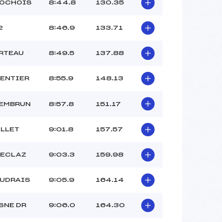
ROCHOIS
8:44.8
130.35
2
8:46.9
133.71
RTEAU
8:49.5
137.88
ENTIER
8:55.9
148.13
 EMBRUN
8:57.8
151.17
LLET
9:01.8
157.57
FECLAZ
9:03.3
159.98
AUDRAIS
9:05.9
164.14
SNE DR
9:06.0
164.30