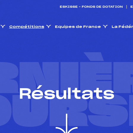
ESKISSE – FONDS DE DOTATION
E
Compétitions
Equipes de France
La Fédé
RNIÈ
Résultats
OURS