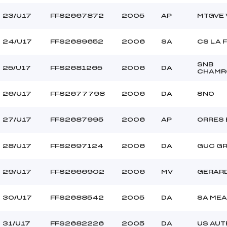
23/U17
FFS2667872
2005
AP
MTGVE 
24/U17
FFS2689652
2006
SA
CS LA 
SNB
25/U17
FFS2681265
2006
DA
CHAMR
26/U17
FFS2677798
2006
DA
SNO
27/U17
FFS2687995
2006
AP
ORRES
28/U17
FFS2697124
2006
DA
GUC G
29/U17
FFS2666902
2006
MV
GERAR
30/U17
FFS2688542
2005
DA
SA ME
31/U17
FFS2682226
2005
DA
US AUT