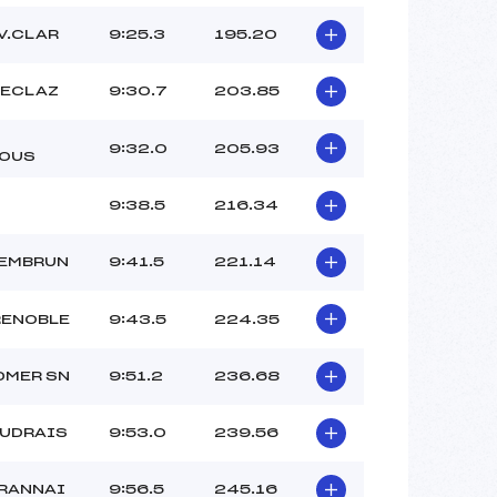
V.CLAR
9:25.3
195.20
FECLAZ
9:30.7
203.85
9:32.0
205.93
OUS
9:38.5
216.34
 EMBRUN
9:41.5
221.14
RENOBLE
9:43.5
224.35
DMER SN
9:51.2
236.68
AUDRAIS
9:53.0
239.56
RANNAI
9:56.5
245.16