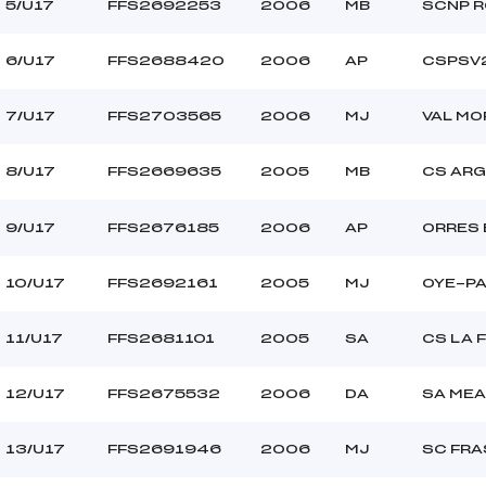
5/U17
FFS2692253
2006
MB
SCNP 
6/U17
FFS2688420
2006
AP
CSPSV
7/U17
FFS2703565
2006
MJ
VAL MO
8/U17
FFS2669635
2005
MB
CS ARG
9/U17
FFS2676185
2006
AP
ORRES
10/U17
FFS2692161
2005
MJ
OYE-PA
11/U17
FFS2681101
2005
SA
CS LA 
12/U17
FFS2675532
2006
DA
SA ME
13/U17
FFS2691946
2006
MJ
SC FRA