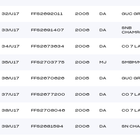
32/U17
FFS2692011
2005
DA
GUC G
SNB
33/U17
FFS2691407
2006
DA
CHAMR
34/U17
FFS2673634
2006
DA
CO 7 L
35/U17
FFS2703775
2006
MJ
SMBM/
36/U17
FFS2670626
2005
DA
GUC G
37/U17
FFS2677200
2006
DA
CO 7 L
38/U17
FFS2708046
2006
DA
CO 7 L
39/U17
FFS2681594
2006
DA
SN CH