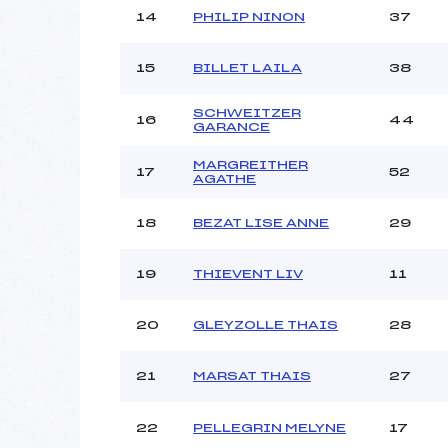
14
PHILIP NINON
37
15
BILLET LAILA
38
SCHWEITZER
16
44
GARANCE
MARGREITHER
17
52
AGATHE
18
BEZAT LISE ANNE
29
19
THIEVENT LIV
11
20
GLEYZOLLE THAIS
28
21
MARSAT THAIS
27
22
PELLEGRIN MELYNE
17