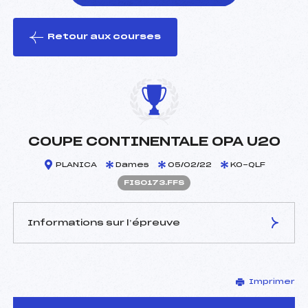
Retour aux courses
foi(s) le ski
COUPE CONTINENTALE OPA U20
PLANICA
Dames
05/02/22
KO-QLF
FIS0173.FFS
Informations sur l’épreuve
JURY DE COMPÉTITION
Imprimer
Délégué Technique :
–
D.T Adjoint :
–