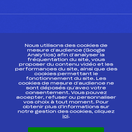
CONTACT
Nous utilisons des cookies de
ESPACE PRESSE
mesure d’audience (Google
Analytics) afin d’analyser la
fréquentation du site, vous
Ressources
proposer du contenu vidéo et les
performances du site, ainsi que des
Pass’Neige
cookies permettant le
Projet sportif fédéral
fonctionnement du site. Les
cookies de mesure d’audience ne
Projet de performance fédéral
sont déposés qu’avec votre
Antidopage
consentement. Vous pouvez
Pôle Développement, Formation, Suivi
accepter, refuser ou personnaliser
Scientifique
vos choix à tout moment. Pour
Listes ministérielles
obtenir plus d'informations sur
notre gestion des cookies, cliquez
Pôle vie de l’athlète
ici
.
Enseignement professionnel
Informatique et chronométrage