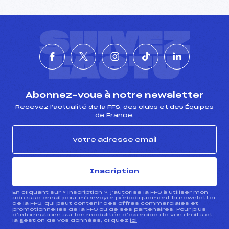
SUIVEZ
L'ACTU
Abonnez-vous à notre newsletter
Recevez l’actualité de la FFS, des clubs et des Équipes
de France.
Inscription
En cliquant sur « inscription », j’autorise la FFS à utiliser mon
adresse email pour m’envoyer périodiquement la newsletter
de la FFS, qui peut contenir des offres commerciales et
promotionnelles de la FFS ou de ses partenaires. Pour plus
d’informations sur les modalités d’exercice de vos droits et
la gestion de vos données, cliquez
ici