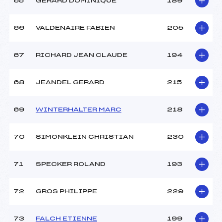
65
GERARD DOMINIQUE
189
66
VALDENAIRE FABIEN
205
67
RICHARD JEAN CLAUDE
194
68
JEANDEL GERARD
215
69
WINTERHALTER MARC
218
70
SIMONKLEIN CHRISTIAN
230
71
SPECKER ROLAND
193
72
GROS PHILIPPE
229
73
FALCH ETIENNE
199