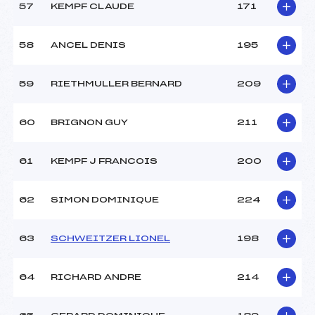
57
KEMPF CLAUDE
171
58
ANCEL DENIS
195
59
RIETHMULLER BERNARD
209
60
BRIGNON GUY
211
61
KEMPF J FRANCOIS
200
62
SIMON DOMINIQUE
224
63
SCHWEITZER LIONEL
198
64
RICHARD ANDRE
214