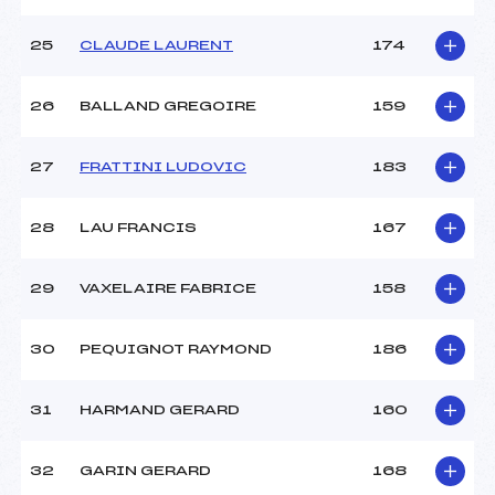
25
CLAUDE LAURENT
174
26
BALLAND GREGOIRE
159
27
FRATTINI LUDOVIC
183
28
LAU FRANCIS
167
29
VAXELAIRE FABRICE
158
30
PEQUIGNOT RAYMOND
186
31
HARMAND GERARD
160
32
GARIN GERARD
168