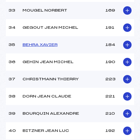
33
MOUGEL NORBERT
169
34
GEGOUT JEAN MICHEL
191
35
BEHRA XAVIER
184
36
GEHIN JEAN MICHEL
190
37
CHRISTMANN THIERRY
223
38
DORN JEAN CLAUDE
221
39
BOURQUIN ALEXANDRE
210
40
BITZNER JEAN LUC
192