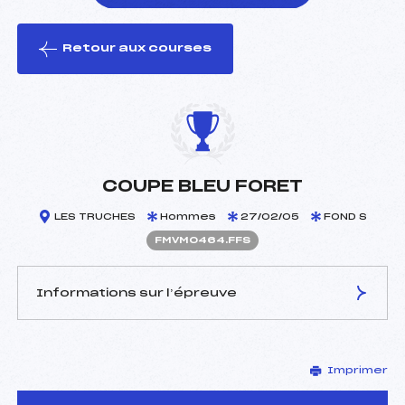
Retour aux courses
foi(s) le ski
COUPE BLEU FORET
LES TRUCHES
Hommes
27/02/05
FOND S
FMVM0464.FFS
Informations sur l’épreuve
JURY DE COMPÉTITION
Imprimer
Délégué Technique :
KIENTZY FRANCIS (MV)
D.T Adjoint :
THIERY JEROME (MV)