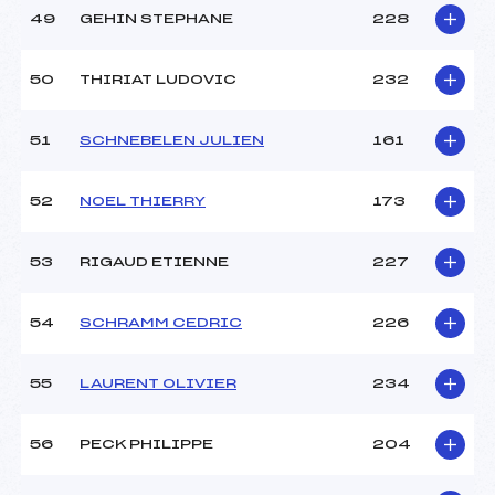
49
GEHIN STEPHANE
228
50
THIRIAT LUDOVIC
232
51
SCHNEBELEN JULIEN
161
52
NOEL THIERRY
173
53
RIGAUD ETIENNE
227
54
SCHRAMM CEDRIC
226
55
LAURENT OLIVIER
234
56
PECK PHILIPPE
204