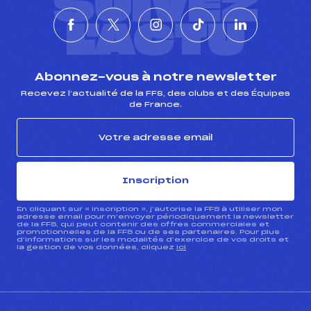
SUIVEZ
L'ACTU
Abonnez-vous à notre newsletter
Recevez l’actualité de la FFS, des clubs et des Équipes
de France.
Inscription
En cliquant sur « inscription », j’autorise la FFS à utiliser mon
adresse email pour m’envoyer périodiquement la newsletter
de la FFS, qui peut contenir des offres commerciales et
promotionnelles de la FFS ou de ses partenaires. Pour plus
d’informations sur les modalités d’exercice de vos droits et
la gestion de vos données, cliquez
ici