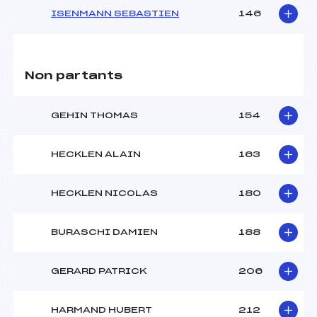
ISENMANN SEBASTIEN
146
Non partants
GEHIN THOMAS
154
HECKLEN ALAIN
163
HECKLEN NICOLAS
180
BURASCHI DAMIEN
188
GERARD PATRICK
206
HARMAND HUBERT
212