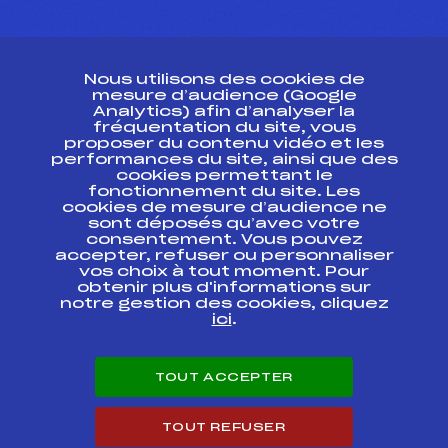
CONTACT
Nous utilisons des cookies de
ESPACE PRESSE
mesure d’audience (Google
Analytics) afin d’analyser la
fréquentation du site, vous
Ressources
proposer du contenu vidéo et les
performances du site, ainsi que des
Pass’Neige
cookies permettant le
Projet sportif fédéral
fonctionnement du site. Les
cookies de mesure d’audience ne
Projet de performance fédéral
sont déposés qu’avec votre
Antidopage
consentement. Vous pouvez
Pôle Développement, Formation, Suivi
accepter, refuser ou personnaliser
Scientifique
vos choix à tout moment. Pour
Listes ministérielles
obtenir plus d'informations sur
notre gestion des cookies, cliquez
Pôle vie de l’athlète
ici
.
Enseignement professionnel
Informatique et chronométrage
Circuits
TOUT ACCEPTER
Carrières
Développement des habiletés mentales
TOUT REFUSER