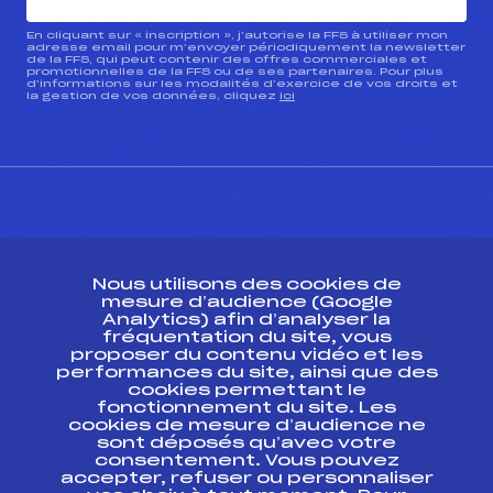
En cliquant sur « inscription », j’autorise la FFS à utiliser mon
adresse email pour m’envoyer périodiquement la newsletter
de la FFS, qui peut contenir des offres commerciales et
promotionnelles de la FFS ou de ses partenaires. Pour plus
d’informations sur les modalités d’exercice de vos droits et
la gestion de vos données, cliquez
ici
CONTACT
Nous utilisons des cookies de
ESPACE PRESSE
mesure d’audience (Google
Analytics) afin d’analyser la
fréquentation du site, vous
Ressources
proposer du contenu vidéo et les
performances du site, ainsi que des
Pass’Neige
cookies permettant le
Projet sportif fédéral
fonctionnement du site. Les
cookies de mesure d’audience ne
Projet de performance fédéral
sont déposés qu’avec votre
Antidopage
consentement. Vous pouvez
Pôle Développement, Formation, Suivi
accepter, refuser ou personnaliser
Scientifique