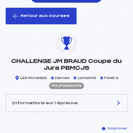
Retour aux courses
foi(s) le ski
CHALLENGE JM BRAUD Coupe du
Jura PBMCJS
LES ROUSSES
Dames
12/02/05
FOND S
FMJF0252.FFS
Informations sur l’épreuve
JURY DE COMPÉTITION
Imprimer
Délégué Technique :
SALVI PIERRE (MJ)