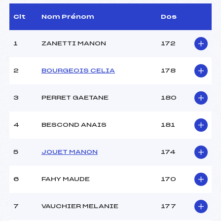
D.T Adjoint :
–
Dir. Epreuve :
DEVIDAL PHILIPPE (MJ)
Clt
Nom Prénom
Dos
1
ZANETTI MANON
172
CARACTÉRISTIQUES DE LA PISTE
Piste :
PISTE DE LA DARBELLA
2
BOURGEOIS CELIA
178
Distance :
8 km
Point Haut :
–
3
PERRET GAETANE
180
Point Bas :
–
Montée Tot. :
–
Montée Max. :
–
4
BESCOND ANAIS
181
Homologation :
520020056
5
JOUET MANON
174
Pénalité appliquée :
68.0600
Coefficient :
600
6
FAHY MAUDE
170
Catégorie :
JE/SEN
Style :
C
7
VAUCHIER MELANIE
177