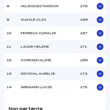
8
VALENZISI MARION
179
9
QUAILE CLIO
168
10
FERREUX CORALIE
167
11
LAUDE HELENE
171
12
CORDIER ALINE
169
13
DEVIDAL AURELIE
173
14
GRENARD LUCIE
175
Non partants