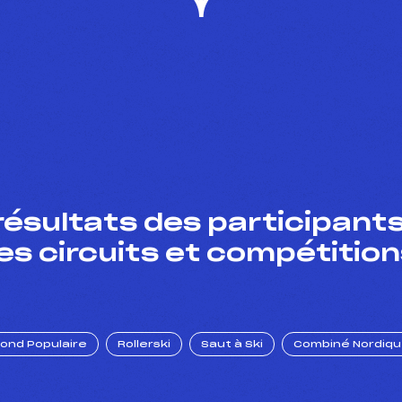
résultats des participants
es circuits et compétition
Fond Populaire
Rollerski
Saut à Ski
Combiné Nordiq