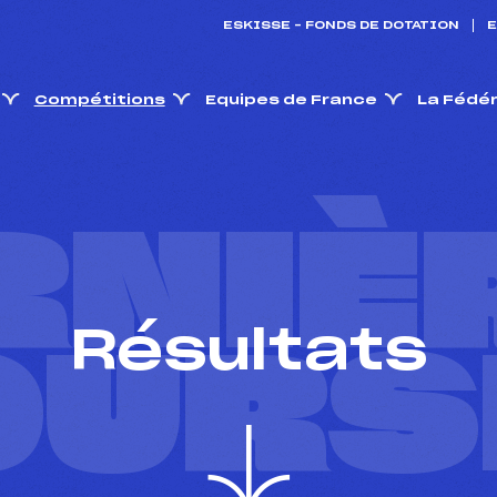
ESKISSE – FONDS DE DOTATION
E
Compétitions
Equipes de France
La Fédé
RNIÈ
Résultats
OURS