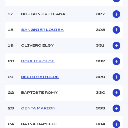
17
ROUGON SVETLANA
327
18
SANGNIER LOUISA
328
19
OLIVERO ELSY
331
20
SOULIER CLOE
332
21
BELIN MATHILDE
329
22
BAPTISTE ROMY
330
23
GENTA MARION
333
24
RAINA CAMILLE
334