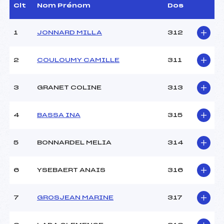
Dir. Epreuve :
COLOMBAN YVON (AP)
Clt
Nom Prénom
Dos
1
JONNARD MILLA
312
CARACTÉRISTIQUES DE LA PISTE
Piste :
–
2
COULOUMY CAMILLE
311
Distance :
1 km
Point Haut :
–
3
GRANET COLINE
313
Point Bas :
–
Montée Tot. :
–
Montée Max. :
–
4
BASSA INA
315
Homologation :
–
5
BONNARDEL MELIA
314
Pénalité appliquée :
–
Coefficient :
–
6
YSEBAERT ANAIS
316
Catégorie :
U17->SEN
Style :
C
7
GROSJEAN MARINE
317