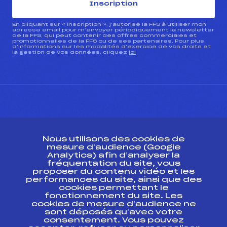
Inscription
En cliquant sur « inscription », j’autorise la FFS à utiliser mon
adresse email pour m’envoyer périodiquement la newsletter
de la FFS, qui peut contenir des offres commerciales et
promotionnelles de la FFS ou de ses partenaires. Pour plus
d’informations sur les modalités d’exercice de vos droits et
la gestion de vos données, cliquez
ici
CONTACT
Nous utilisons des cookies de
ESPACE PRESSE
mesure d’audience (Google
Analytics) afin d’analyser la
fréquentation du site, vous
Ressources
proposer du contenu vidéo et les
performances du site, ainsi que des
Pass’Neige
cookies permettant le
Projet sportif fédéral
fonctionnement du site. Les
cookies de mesure d’audience ne
Projet de performance fédéral
sont déposés qu’avec votre
Antidopage
consentement. Vous pouvez
Pôle Développement, Formation, Suivi