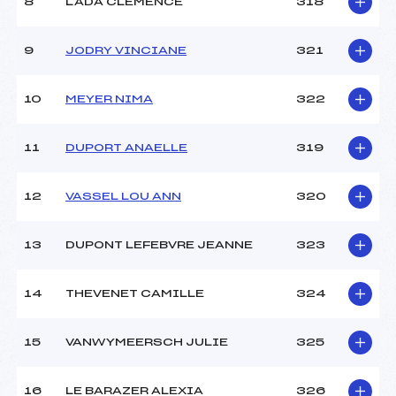
8
LADA CLEMENCE
318
9
JODRY VINCIANE
321
10
MEYER NIMA
322
11
DUPORT ANAELLE
319
12
VASSEL LOU ANN
320
13
DUPONT LEFEBVRE JEANNE
323
14
THEVENET CAMILLE
324
15
VANWYMEERSCH JULIE
325
16
LE BARAZER ALEXIA
326