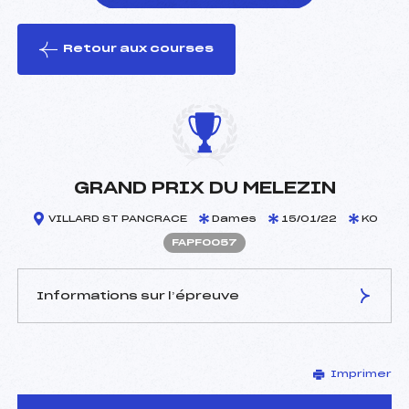
Retour aux courses
foi(s) le ski
GRAND PRIX DU MELEZIN
VILLARD ST PANCRACE
Dames
15/01/22
KO
FAPF0057
Informations sur l’épreuve
JURY DE COMPÉTITION
Imprimer
Délégué Technique :
HUGUE ROLAND (AP)
D.T Adjoint :
–