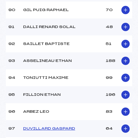
90
GIL PUIG RAPHAEL
70
91
DALLI RENARD SOLAL
48
92
SAILLET BAPTISTE
51
93
ASSELINEAU ETHAN
188
94
TONIUTTI MAXIME
99
95
FILLION ETHAN
196
96
ARBEZ LEO
83
97
DUVILLARD GASPARD
64