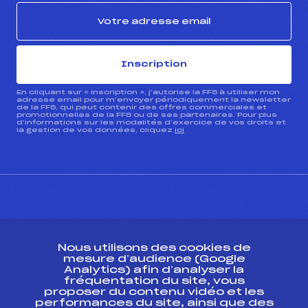
Inscription
En cliquant sur « inscription », j’autorise la FFS à utiliser mon
adresse email pour m’envoyer périodiquement la newsletter
de la FFS, qui peut contenir des offres commerciales et
promotionnelles de la FFS ou de ses partenaires. Pour plus
d’informations sur les modalités d’exercice de vos droits et
la gestion de vos données, cliquez
ici
CONTACT
Nous utilisons des cookies de
ESPACE PRESSE
mesure d’audience (Google
Analytics) afin d’analyser la
fréquentation du site, vous
Ressources
proposer du contenu vidéo et les
performances du site, ainsi que des
Pass’Neige