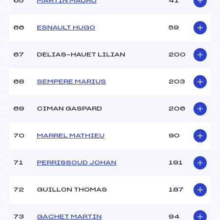
65
MARTIN MAURO
41
66
ESNAULT HUGO
59
67
DELIAS-HAUET LILIAN
200
68
SEMPERE MARIUS
203
69
CIMAN GASPARD
206
70
MARREL MATHIEU
90
71
PERRISSOUD JOHAN
191
72
GUILLON THOMAS
187
73
GACHET MARTIN
94