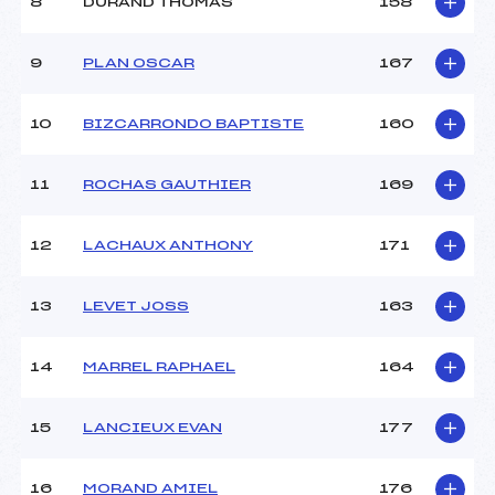
8
DURAND THOMAS
158
9
PLAN OSCAR
167
10
BIZCARRONDO BAPTISTE
160
11
ROCHAS GAUTHIER
169
12
LACHAUX ANTHONY
171
13
LEVET JOSS
163
14
MARREL RAPHAEL
164
15
LANCIEUX EVAN
177
16
MORAND AMIEL
176