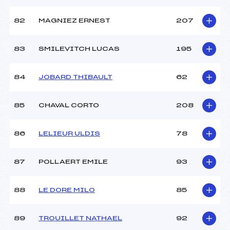
82
MAGNIEZ ERNEST
207
83
SMILEVITCH LUCAS
195
84
JOBARD THIBAULT
62
85
CHAVAL CORTO
208
86
LELIEUR ULDIS
78
87
POLLAERT EMILE
93
88
LE DORE MILO
85
89
TROUILLET NATHAEL
92