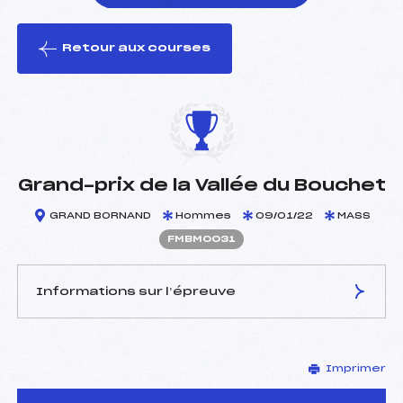
Retour aux courses
foi(s) le ski
Grand-prix de la Vallée du Bouchet
GRAND BORNAND
Hommes
09/01/22
MASS
FMBM0031
Informations sur l’épreuve
JURY DE COMPÉTITION
Imprimer
Délégué Technique :
FOURNIER LANGLAIS
FABIEN (MB)