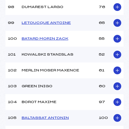
98
DUMAREST LARGO
76
99
LETOUCQUE ANTOINE
65
100
BATARD MORIN ZACK
55
101
KOWALSKI STANISLAS
52
102
MERLIN MOSER MAXENCE
61
103
GREEN INIGO
60
104
BOROT MAXIME
97
105
BALTASSAT ANTONIN
100