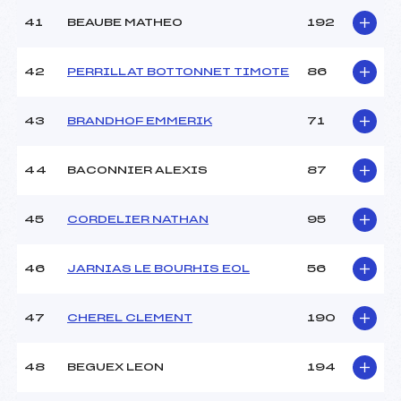
41
BEAUBE MATHEO
192
42
PERRILLAT BOTTONNET TIMOTE
86
43
BRANDHOF EMMERIK
71
44
BACONNIER ALEXIS
87
45
CORDELIER NATHAN
95
46
JARNIAS LE BOURHIS EOL
56
47
CHEREL CLEMENT
190
48
BEGUEX LEON
194