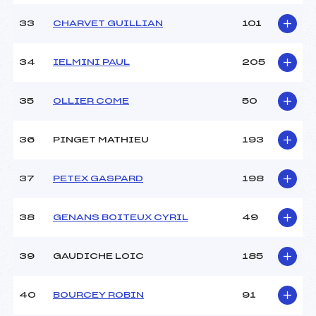
33
CHARVET GUILLIAN
101
34
IELMINI PAUL
205
35
OLLIER COME
50
36
PINGET MATHIEU
193
37
PETEX GASPARD
198
38
GENANS BOITEUX CYRIL
49
39
GAUDICHE LOIC
185
40
BOURCEY ROBIN
91