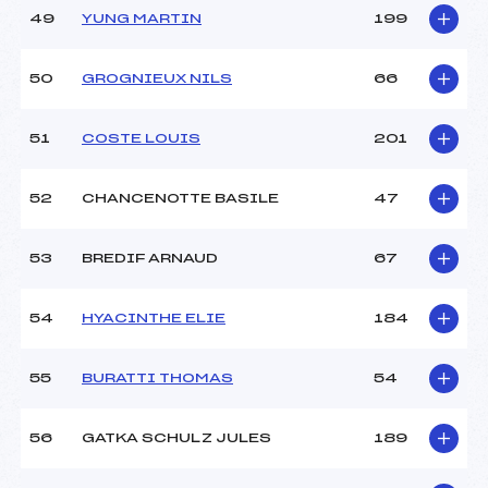
49
YUNG MARTIN
199
50
GROGNIEUX NILS
66
51
COSTE LOUIS
201
52
CHANCENOTTE BASILE
47
53
BREDIF ARNAUD
67
54
HYACINTHE ELIE
184
55
BURATTI THOMAS
54
56
GATKA SCHULZ JULES
189