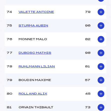
74
VALETTE ANTOINE
79
75
STURMA AUBIN
96
76
MONNET MALO
82
77
DUBOSC MATHIS
98
78
RUHLMANN LILIAN
81
79
BOUDIN MAXIME
57
80
ROLLAND ALIX
45
81
ORVAIN THIBAULT
73