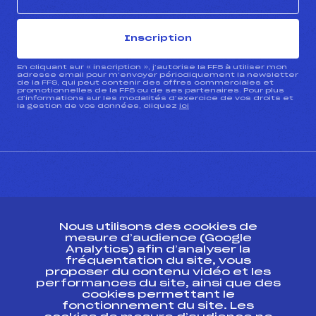
Inscription
En cliquant sur « inscription », j’autorise la FFS à utiliser mon
adresse email pour m’envoyer périodiquement la newsletter
de la FFS, qui peut contenir des offres commerciales et
promotionnelles de la FFS ou de ses partenaires. Pour plus
d’informations sur les modalités d’exercice de vos droits et
la gestion de vos données, cliquez
ici
CONTACT
Nous utilisons des cookies de
ESPACE PRESSE
mesure d’audience (Google
Analytics) afin d’analyser la
fréquentation du site, vous
Ressources
proposer du contenu vidéo et les
performances du site, ainsi que des
Pass’Neige
cookies permettant le
Projet sportif fédéral
fonctionnement du site. Les