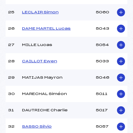
25
LECLAIR Simon
5060
26
DAME MARTEL Lucas
5043
27
MILLE Lucas
5054
28
CAILLOT Ewen
5033
29
MATIJAS Mayron
5046
30
MARECHAL Siméon
5011
31
DAUTRICHE Charlie
5017
32
SASSO Silvio
5057