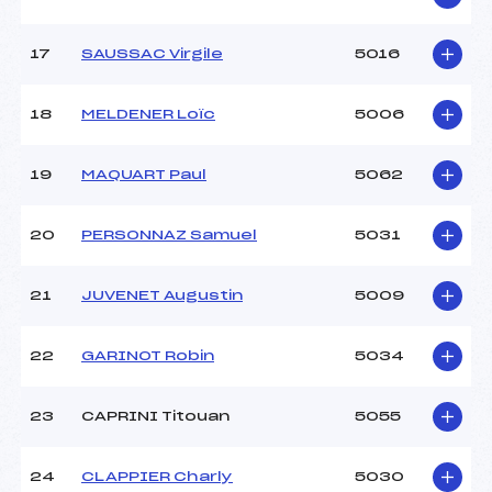
17
SAUSSAC Virgile
5016
18
MELDENER Loïc
5006
19
MAQUART Paul
5062
20
PERSONNAZ Samuel
5031
21
JUVENET Augustin
5009
22
GARINOT Robin
5034
23
CAPRINI Titouan
5055
24
CLAPPIER Charly
5030