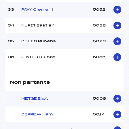
33
PAVY Clement
5052
34
NURIT Bastien
5038
35
DE LEO Rubens
5028
36
FINIELS Lucas
5056
Non partants
METGE Eliot
5008
DEPRE William
5014