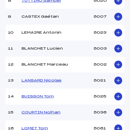
8
TUTTINO Samuel
5020
9
CASTEX Gaétan
5007
10
LEMAIRE Antonin
5023
11
BLANCHET Lucien
5003
12
BLANCHET Marceau
5002
13
LANSARD Nicolas
5021
14
BUISSON Tom
5025
15
COURTIN Nolhan
5036
16
LOMET Tom
5061