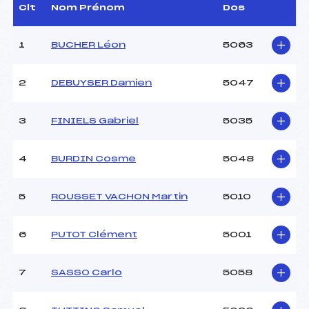
D.T Adjoint :
LEBAS QUENTIN (MB)
Clt
Nom Prénom
Dos
Dir. Epreuve :
TRACQ GILBERT (SA)
1
BUCHER Léon
5063
CARACTÉRISTIQUES DE LA PISTE
2
DEBUYSER Damien
5047
Piste :
–
Distance :
2.5 km
Point Haut :
–
3
FINIELS Gabriel
5035
Point Bas :
–
Montée Tot. :
–
4
BURDIN Cosme
5048
Montée Max. :
–
Homologation :
–
5
ROUSSET VACHON Martin
5010
Pénalité appliquée :
–
6
PUTOT Clément
5001
Coefficient :
–
Catégorie :
U11+U13
7
SASSO Carlo
5058
Style :
L