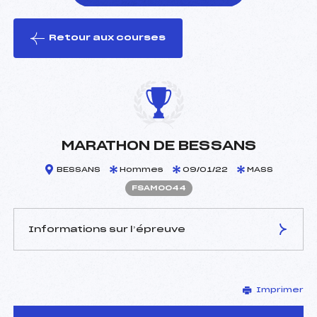
Retour aux courses
foi(s) le ski
MARATHON DE BESSANS
BESSANS
Hommes
09/01/22
MASS
FSAM0044
Informations sur l’épreuve
JURY DE COMPÉTITION
Imprimer
Délégué Technique :
LOCATELLI DOMINIQUE
(DA)