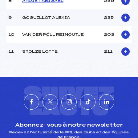
8
ARDIET ABIGAEL
236
9
GOGUILLOT ALEXIA
235
10
VAN DER POLL REINOUTJE
203
11
STOLZE LOTTE
211
SUIVEZ
L'ACTU
Abonnez-vous à notre newsletter
Recevez l’actualité de la FFS, des clubs et des Équipes
de France.