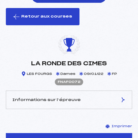
Retour aux courses
foi(s) le ski
LA RONDE DES CIMES
LES FOURGS
Dames
09/01/22
FP
FNAF0072
Informations sur l’épreuve
JURY DE COMPÉTITION
Imprimer
Délégué Technique :
HENRIET JEAN PIERRE
(MJ)