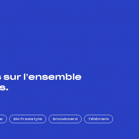
 sur l’ensemble
s.
ue
Ski Freestyle
Snowboard
Télémark