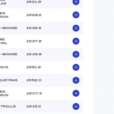
15:21.8
LAR
ES
15:28.2
BRUN
-BAYARD
15:32.5
RE
15:37.6
VAL
-BAYARD
15:45.9
PSV2
15:51.9
QUEYRAS
15:52.0
ES
16:07.3
BRUN
 TROLLS
16:15.2