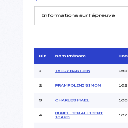
Informations sur l’épreuve
JURY DE COMPÉTITION
Délégué Technique :
TUILLI
D.T Adjoint :
Dir. Epreuve :
Clt
Nom Prénom
Dos
1
TARDY BASTIEN
163
2
PRAMPOLINI SIMON
162
Pénalité appliquée :
3
CHARLES MAEL
166
Coefficient :
Catégorie :
BURELLIER ALLIBERT
4
167
ISARD
Style :