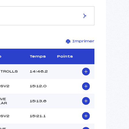
ES DE LA PISTE
Imprimer
PLATEAU DE GAP BAYARD
3 km
–
b
Temps
Points
–
–
 TROLLS
14:46.2
–
2022-58.1
PSV2
15:12.0
VE
15:13.6
LAR
PSV2
15:21.1
VE