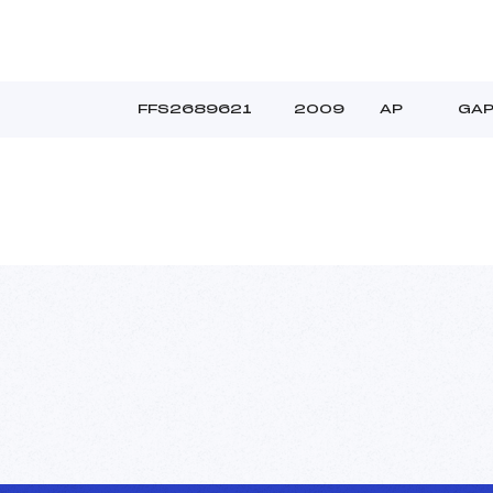
FFS2689621
2009
AP
GAP