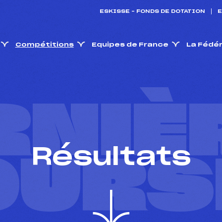
ESKISSE – FONDS DE DOTATION
E
Compétitions
Equipes de France
La Fédé
RNIÈ
Résultats
OURS