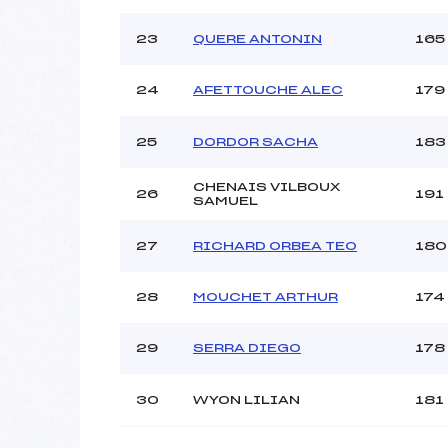
23
QUERE ANTONIN
165
24
AFETTOUCHE ALEC
179
25
DORDOR SACHA
183
CHENAIS VILBOUX
26
191
SAMUEL
27
RICHARD ORBEA TEO
180
28
MOUCHET ARTHUR
174
29
SERRA DIEGO
178
30
WYON LILIAN
181