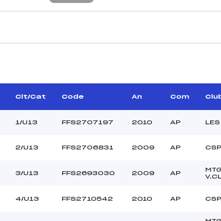
CARACTÉRISTIQU
ERE EMMANUELLE (AP)
Piste :
–
Distance :
CHABRE DANIEL (AP)
Point Haut :
Clt/Cat
Code
An
Com
Clu
Point Bas :
Montée Tot. :
1/U13
FFS2707197
2010
AP
LES
Montée Max. :
Homologation :
2/U13
FFS2706831
2009
AP
CS
MTG
–
3/U13
FFS2693030
2009
AP
V.C
–
U13
4/U13
FFS2710542
2010
AP
CS
C
MTG