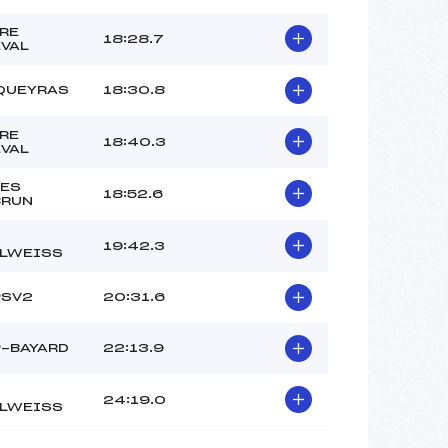
RE
18:28.7
VAL
QUEYRAS
18:30.8
RE
18:40.3
VAL
ES
18:52.6
BRUN
19:42.3
LWEISS
PSV2
20:31.6
-BAYARD
22:13.9
24:19.0
LWEISS