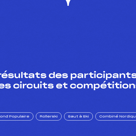
résultats des participants
es circuits et compétition
Fond Populaire
Rollerski
Saut à Ski
Combiné Nordiq