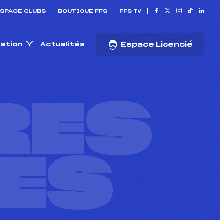
SPACE CLUBS
BOUTIQUE FFS
FFS TV
ration
Actualités
Espace Licencié
RES
ES