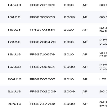
14/U13
FFS2707823
2010
AP
SC 
15/U13
FFS2685673
2009
AP
SC 
SAU
16/U13
FFS2703884
2010
AP
BAR
MTG
17/U13
FFS2706479
2010
AP
V.C
ORR
18/U13
FFS2710679
2010
AP
EM
MTG
19/U13
FFS2703514
2009
AP
V.C
20/U13
FFS2707667
2010
AP
LES
21/U13
FFS2702009
2009
AP
SC 
SAU
22/U13
FFS2747736
2009
AP
BAR