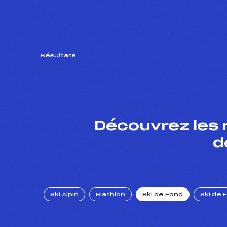
Résultats
Découvrez les 
d
Ski Alpin
Biathlon
Ski de Fond
Ski de 