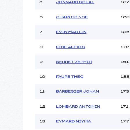
5
JONNARD SOLAL
187
6
CHAPUIS NOE
168
7
EVIN MARTIN
186
8
FINE ALEXIS
172
9
SERRET ZEPHIR
161
10
FAURE THEO
188
11
BARBESIER JOHAN
173
12
LOMBARD ANTONIN
171
13
EYMARD NIYMA
177