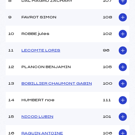
8
DAL MAGRO ZACHARY
107
9
FAVROT SIMON
108
10
ROBBE jules
102
11
LECOMTE LORIS
96
12
PLANCON BENJAMIN
105
13
BOBILLIER CHAUMONT GABIN
100
14
HUMBERT noe
111
15
NICOD LUBIN
101
16
RAGUIN ANTOINE
106