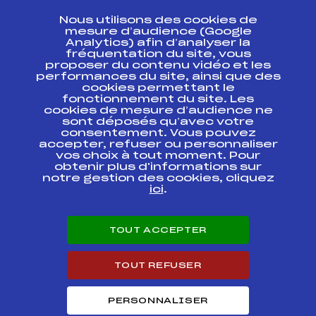
CONTACT
Nous utilisons des cookies de
ESPACE PRESSE
mesure d’audience (Google
Analytics) afin d’analyser la
fréquentation du site, vous
Ressources
proposer du contenu vidéo et les
performances du site, ainsi que des
Pass’Neige
cookies permettant le
Projet sportif fédéral
fonctionnement du site. Les
cookies de mesure d’audience ne
Projet de performance fédéral
sont déposés qu’avec votre
Antidopage
consentement. Vous pouvez
Pôle Développement, Formation, Suivi
accepter, refuser ou personnaliser
Scientifique
vos choix à tout moment. Pour
Listes ministérielles
obtenir plus d'informations sur
notre gestion des cookies, cliquez
Pôle vie de l’athlète
ici
.
Enseignement professionnel
Informatique et chronométrage
Circuits
TOUT ACCEPTER
Carrières
Développement des habiletés mentales
TOUT REFUSER
PERSONNALISER