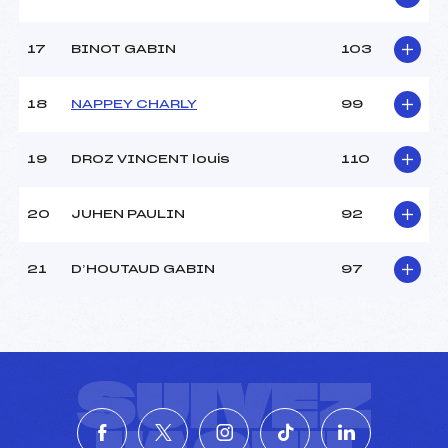
17
BINOT GABIN
103
18
NAPPEY CHARLY
99
19
DROZ VINCENT louis
110
20
JUHEN PAULIN
92
21
D’HOUTAUD GABIN
97
SUIVEZ