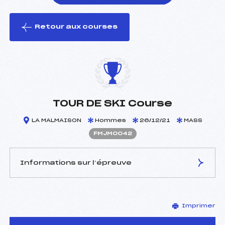
Retour aux courses
foi(s) le ski
TOUR DE SKI Course
LA MALMAISON
Hommes
26/12/21
MASS
FMJM0042
Informations sur l’épreuve
JURY DE COMPÉTITION
Imprimer
Délégué Technique :
VAUCHERET DOMINIQUE
(MJ)