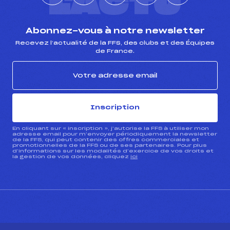
L'ACTU
Abonnez-vous à notre newsletter
Recevez l’actualité de la FFS, des clubs et des Équipes
de France.
Inscription
En cliquant sur « inscription », j’autorise la FFS à utiliser mon
adresse email pour m’envoyer périodiquement la newsletter
de la FFS, qui peut contenir des offres commerciales et
promotionnelles de la FFS ou de ses partenaires. Pour plus
d’informations sur les modalités d’exercice de vos droits et
la gestion de vos données, cliquez
ici