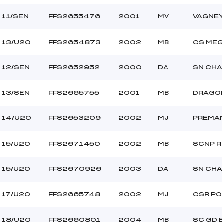
11/SEN
FFS2655476
2001
MV
VAGNE
13/U20
FFS2654873
2002
MB
CS ME
12/SEN
FFS2652952
2000
DA
SN CH
13/SEN
FFS2665755
2001
MB
DRAGO
14/U20
FFS2653209
2002
MJ
PREMA
15/U20
FFS2671450
2002
MB
SCNP 
15/U20
FFS2670926
2003
DA
SN CH
17/U20
FFS2665748
2002
MJ
CSR PO
18/U20
FFS2660801
2004
MB
SC GD 