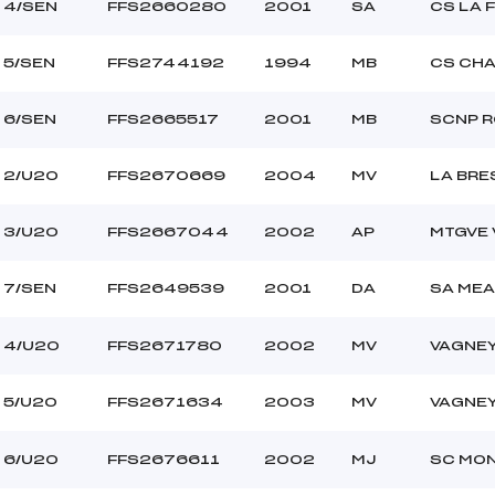
4/SEN
FFS2660280
2001
SA
CS LA 
5/SEN
FFS2744192
1994
MB
CS CH
6/SEN
FFS2665517
2001
MB
SCNP 
2/U20
FFS2670669
2004
MV
LA BRE
3/U20
FFS2667044
2002
AP
MTGVE 
7/SEN
FFS2649539
2001
DA
SA ME
4/U20
FFS2671780
2002
MV
VAGNE
5/U20
FFS2671634
2003
MV
VAGNE
6/U20
FFS2676611
2002
MJ
SC MON