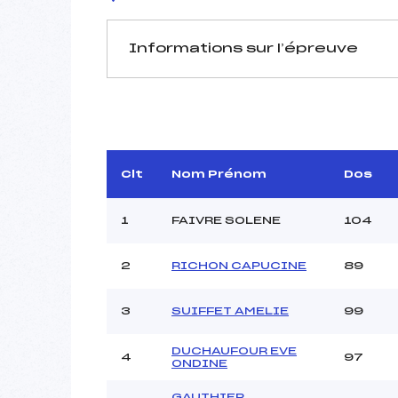
Informations sur l’épreuve
JURY DE COMPÉTITION
Délégué Technique :
VI
D.T Adjoint :
LOCATE
Dir. Epreuve :
GARN
Clt
Nom Prénom
Dos
1
FAIVRE SOLENE
104
2
RICHON CAPUCINE
89
3
SUIFFET AMELIE
99
Pénalité appliquée :
Coefficient :
Catégorie :
DUCHAUFOUR EVE
4
97
ONDINE
Style :
GAUTHIER