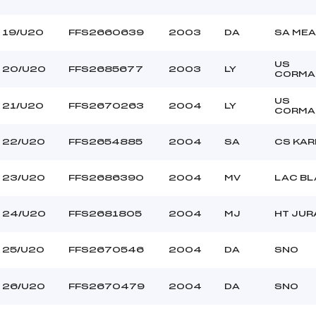
19/U20
FFS2660639
2003
DA
SA ME
US
20/U20
FFS2685677
2003
LY
CORMA
US
21/U20
FFS2670263
2004
LY
CORMA
22/U20
FFS2654885
2004
SA
CS KAR
23/U20
FFS2686390
2004
MV
LAC BL
24/U20
FFS2681805
2004
MJ
HT JUR
25/U20
FFS2670546
2004
DA
SNO
26/U20
FFS2670479
2004
DA
SNO