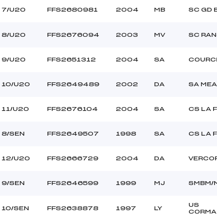
7/U20
FFS2680981
2004
MB
SC GD 
8/U20
FFS2676094
2003
MV
SC RA
9/U20
FFS2651312
2004
SA
COURC
10/U20
FFS2649489
2002
DA
SA ME
11/U20
FFS2676104
2004
SA
CS LA 
8/SEN
FFS2649507
1998
SA
CS LA 
12/U20
FFS2666729
2004
DA
VERCOR
9/SEN
FFS2646599
1999
MJ
SMBM/
US
10/SEN
FFS2638878
1997
LY
CORMA