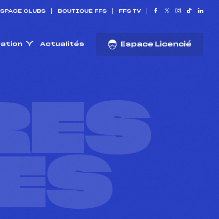
SPACE CLUBS
BOUTIQUE FFS
FFS TV
ration
Actualités
Espace Licencié
RES
ES