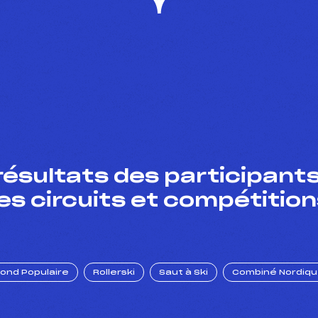
résultats des participants
es circuits et compétition
Fond Populaire
Rollerski
Saut à Ski
Combiné Nordiq