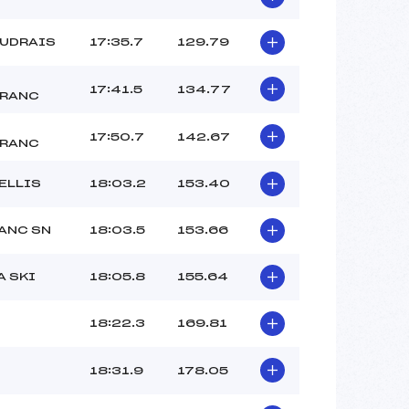
AUDRAIS
17:35.7
129.79
17:41.5
134.77
RANC
17:50.7
142.67
RANC
ELLIS
18:03.2
153.40
ANC SN
18:03.5
153.66
A SKI
18:05.8
155.64
18:22.3
169.81
18:31.9
178.05