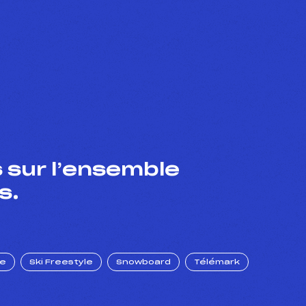
 sur l’ensemble
s.
ue
Ski Freestyle
Snowboard
Télémark