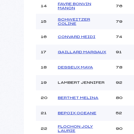
FAVRE BONVIN
14
76
MANON
SCHWEITZER
15
79
COLINE
16
CONVARD HEIDI
74
17
GAILLARD MARGAUX
91
18
DESSEUX MAYA
78
19
LAMBERT JENNIFER
92
20
BERTHET MELINA
80
21
BEPOIX OCEANE
52
FLOCHON JOLY
22
90
LAURIE