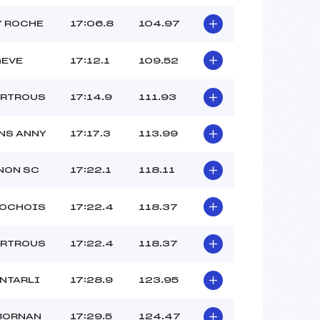
Y ROCHE
17:06.8
104.97
GEVE
17:12.1
109.52
ARTROUS
17:14.9
111.93
NS ANNY
17:17.3
113.99
NON SC
17:22.1
118.11
ROCHOIS
17:22.4
118.37
ARTROUS
17:22.4
118.37
NTARLI
17:28.9
123.95
BORNAN
17:29.5
124.47