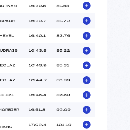
BORNAN
16:39.5
81.53
NSPACH
16:39.7
81.70
HEVEL
16:42.1
83.76
AUDRAIS
16:43.8
85.22
FECLAZ
16:43.9
85.31
FECLAZ
16:44.7
85.99
S SKF
16:45.4
86.59
MORBIER
16:51.8
92.09
17:02.4
101.19
RANC