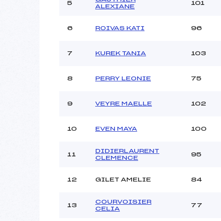
5
101
ALEXIANE
6
ROIVAS KATI
96
7
KUREK TANIA
103
8
PERRY LEONIE
75
9
VEYRE MAELLE
102
10
EVEN MAYA
100
DIDIERLAURENT
11
95
CLEMENCE
12
GILET AMELIE
84
COURVOISIER
13
77
CELIA