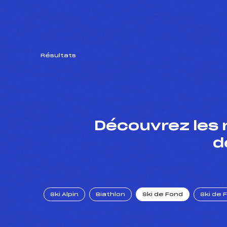
Résultats
Découvrez les 
d
Ski Alpin
Biathlon
Ski de Fond
Ski de 