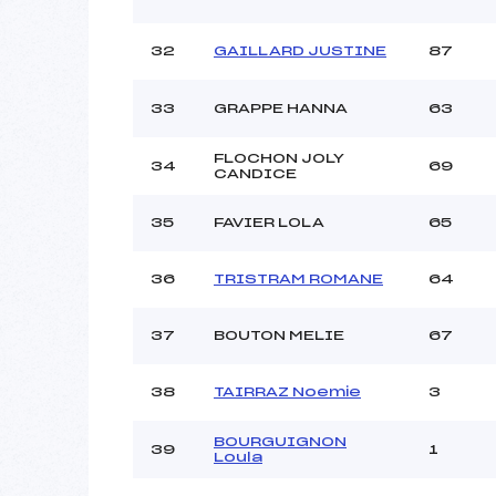
32
GAILLARD JUSTINE
87
33
GRAPPE HANNA
63
FLOCHON JOLY
34
69
CANDICE
35
FAVIER LOLA
65
36
TRISTRAM ROMANE
64
37
BOUTON MELIE
67
38
TAIRRAZ Noemie
3
BOURGUIGNON
39
1
Loula