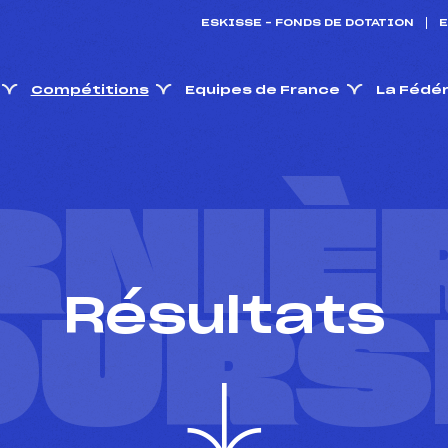
ESKISSE – FONDS DE DOTATION
E
Compétitions
Equipes de France
La Fédé
RNIÈ
Résultats
OURS