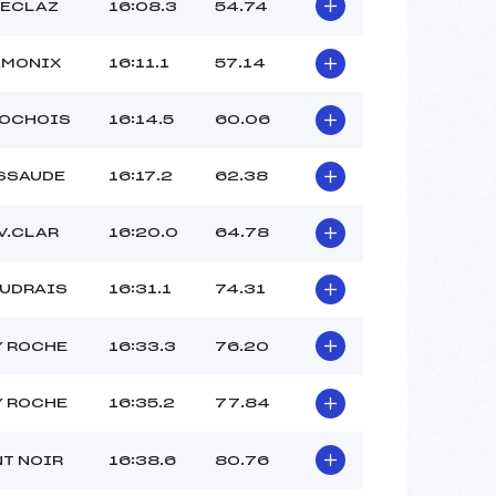
FECLAZ
16:08.3
54.74
AMONIX
16:11.1
57.14
ROCHOIS
16:14.5
60.06
SSAUDE
16:17.2
62.38
V.CLAR
16:20.0
64.78
AUDRAIS
16:31.1
74.31
Y ROCHE
16:33.3
76.20
Y ROCHE
16:35.2
77.84
T NOIR
16:38.6
80.76