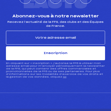
L'ACTU
Abonnez-vous à notre newsletter
Recevez l’actualité de la FFS, des clubs et des Équipes
de France.
Inscription
En cliquant sur « inscription », j’autorise la FFS à utiliser mon
adresse email pour m’envoyer périodiquement la newsletter
de la FFS, qui peut contenir des offres commerciales et
promotionnelles de la FFS ou de ses partenaires. Pour plus
d’informations sur les modalités d’exercice de vos droits et
la gestion de vos données, cliquez
ici