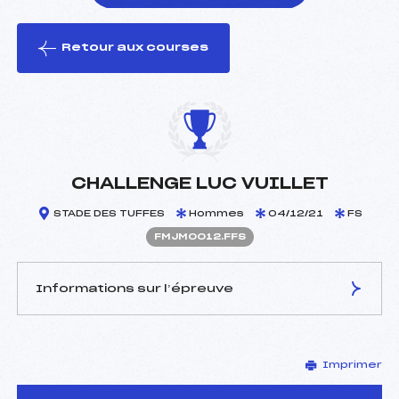
Retour aux courses
foi(s) le ski
CHALLENGE LUC VUILLET
STADE DES TUFFES
Hommes
04/12/21
FS
FMJM0012.FFS
Informations sur l’épreuve
JURY DE COMPÉTITION
Imprimer
Délégué Technique :
IMBERTY MIREILLE (MJ)
D.T Adjoint :
–