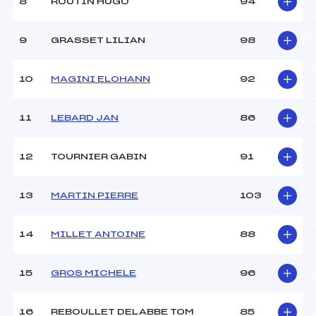
8
ROUTIN HUGO
94
9
GRASSET LILIAN
98
10
MAGINI ELOHANN
92
11
LEBARD JAN
86
12
TOURNIER GABIN
91
13
MARTIN PIERRE
103
14
MILLET ANTOINE
88
15
GROS MICHELE
96
16
REBOULLET DELABBE TOM
85