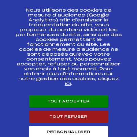
CONTACT
Nous utilisons des cookies de
ESPACE PRESSE
mesure d’audience (Google
Analytics) afin d’analyser la
fréquentation du site, vous
Ressources
proposer du contenu vidéo et les
performances du site, ainsi que des
Pass’Neige
cookies permettant le
Projet sportif fédéral
fonctionnement du site. Les
cookies de mesure d’audience ne
Projet de performance fédéral
sont déposés qu’avec votre
Antidopage
consentement. Vous pouvez
Pôle Développement, Formation, Suivi
accepter, refuser ou personnaliser
Scientifique
vos choix à tout moment. Pour
Listes ministérielles
obtenir plus d'informations sur
notre gestion des cookies, cliquez
Pôle vie de l’athlète
ici
.
Enseignement professionnel
Informatique et chronométrage
Circuits
TOUT ACCEPTER
Carrières
Développement des habiletés mentales
TOUT REFUSER
PERSONNALISER