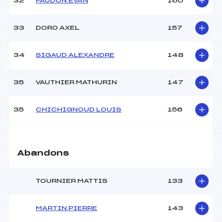
32
FAUDON EVAN
160
33
DORO AXEL
157
34
SIGAUD ALEXANDRE
148
35
VAUTHIER MATHURIN
147
35
CHICHIGNOUD LOUIS
156
Abandons
TOURNIER MATTIS
133
MARTIN PIERRE
143