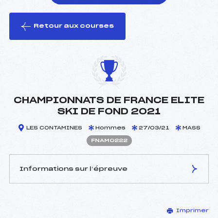
Retour aux courses
foi(s) le ski
CHAMPIONNATS DE FRANCE ELITE
SKI DE FOND 2021
LES CONTAMINES
Hommes
27/03/21
MASS
FNAM0222
Informations sur l’épreuve
JURY DE COMPÉTITION
Imprimer
Délégué Technique :
ROGUET JEAN CLAUDE