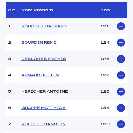
(MB)
D.T Adjoint :
VITTOZ STÉPHANE (MB)
Clt
Nom Prénom
Dos
Dir. Epreuve :
GROSSET BOURBANGE
STEPHANE (MB)
1
ROUSSET GASPARD
121
CARACTÉRISTIQUES DE LA PISTE
2
BOURDIN REMI
124
Piste :
–
Distance :
10,0 km
3
DESLOGES MATHIS
126
Point Haut :
–
Point Bas :
–
4
ARNAUD JULIEN
122
Montée Tot. :
–
Montée Max. :
–
Homologation :
–
5
HERICHER ANTOINE
125
6
GRAPPE MATTHIAS
134
Pénalité appliquée :
13.9500
Coefficient :
1400
Catégorie :
U20
7
VOLLUET MANOLIN
128
Style :
–