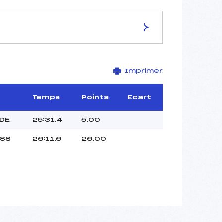
ES DE LA PISTE
Imprimer
OBERSTDORF
10 km
–
Temps
Points
Ecart
–
–
UDE
25:31.4
5.00
–
ISS
26:11.6
26.00
–