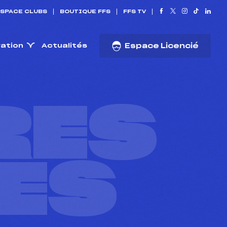
SPACE CLUBS
BOUTIQUE FFS
FFS TV
ration
Actualités
Espace Licencié
RES
ES