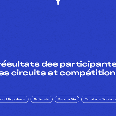
résultats des participants
es circuits et compétition
Fond Populaire
Rollerski
Saut à Ski
Combiné Nordiq