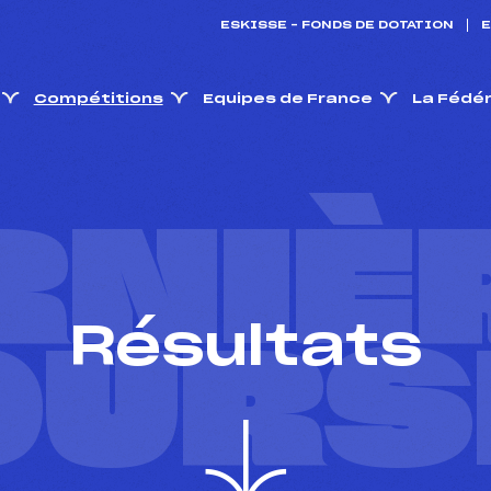
ESKISSE – FONDS DE DOTATION
E
Compétitions
Equipes de France
La Fédé
RNIÈ
Résultats
OURS