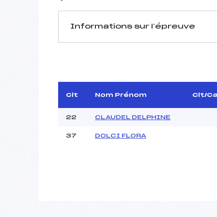
Informations sur l’épreuve
JURY DE COMPÉTITION
Délégué Technique :
D.T Adjoint :
Dir. Epreuve :
Clt
Nom Prénom
Clt/C
22
CLAUDEL DELPHINE
37
DOLCI FLORA
Pénalité appliquée :
Coefficient :
Catégorie :
Style :