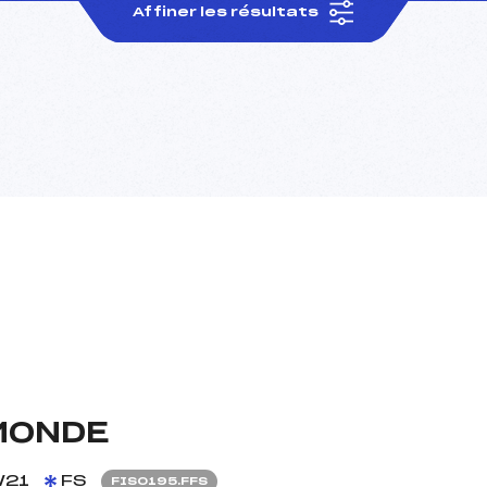
Affiner les résultats
MONDE
/21
FS
FIS0195.FFS