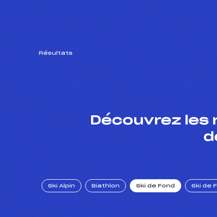
Résultats
Découvrez les 
d
Ski Alpin
Biathlon
Ski de Fond
Ski de 