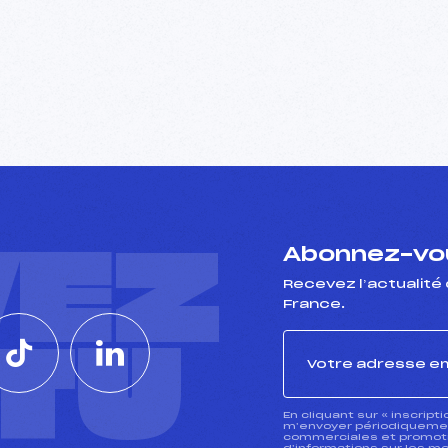
VEZ
Abonnez-vou
Recevez l’actualité 
France.
CTU
En cliquant sur « inscript
m’envoyer périodiquement
commerciales et promotio