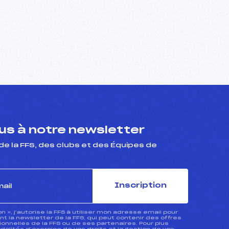
s à notre newsletter
de la FFS, des clubs et des Équipes de
Inscription
ion », j’autorise la FFS à utiliser mon adresse email pour
 la newsletter de la FFS, qui peut contenir des offres
nnelles de la FFS ou de ses partenaires. Pour plus