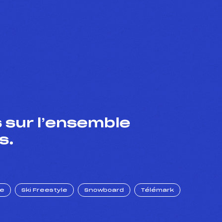
 sur l’ensemble
s.
ue
Ski Freestyle
Snowboard
Télémark