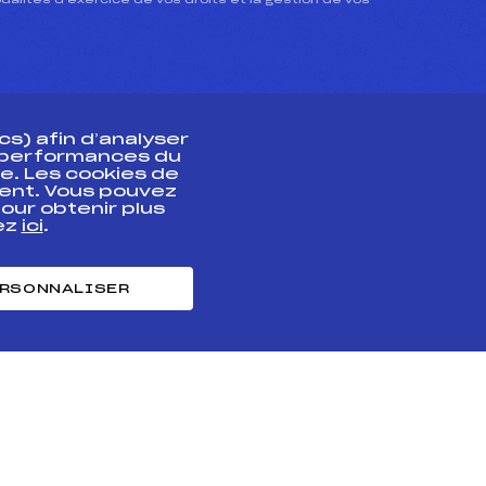
dalités d’exercice de vos droits et la gestion de vos
s) afin d’analyser
s performances du
e. Les cookies de
ent. Vous pouvez
athlète
our obtenir plus
uez
ici
.
t professionnel
e et chronométrage
RSONNALISER
nt des habiletés
ntialité
Cookies