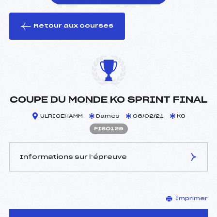
Retour aux courses
foi(s) le ski
COUPE DU MONDE KO SPRINT FINAL
ULRICEHAMM
Dames
06/02/21
KO
FIS0129
Informations sur l’épreuve
JURY DE COMPÉTITION
Imprimer
Délégué Technique :
–
D.T Adjoint :
–