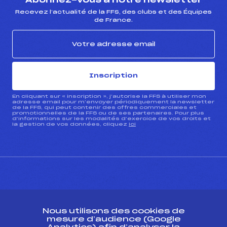
Abonnez-vous à notre newsletter
Recevez l’actualité de la FFS, des clubs et des Équipes
de France.
Inscription
En cliquant sur « inscription », j’autorise la FFS à utiliser mon
adresse email pour m’envoyer périodiquement la newsletter
de la FFS, qui peut contenir des offres commerciales et
promotionnelles de la FFS ou de ses partenaires. Pour plus
d’informations sur les modalités d’exercice de vos droits et
la gestion de vos données, cliquez
ici
CONTACT
Nous utilisons des cookies de
ESPACE PRESSE
mesure d’audience (Google