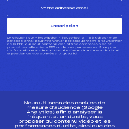
Inscription
En cliquant sur « inscription », j’autorise la FFS à utiliser mon
adresse email pour m’envoyer périodiquement la newsletter
de la FFS, qui peut contenir des offres commerciales et
promotionnelles de la FFS ou de ses partenaires. Pour plus
d’informations sur les modalités d’exercice de vos droits et
la gestion de vos données, cliquez
ici
CONTACT
Nous utilisons des cookies de
ESPACE PRESSE
mesure d’audience (Google
Analytics) afin d’analyser la
fréquentation du site, vous
Ressources
proposer du contenu vidéo et les
performances du site, ainsi que des
Pass’Neige