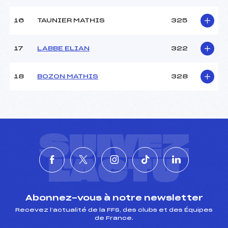
16
TAUNIER MATHIS
325
17
LABBE ELIAN
322
18
BOZON MATHIS
328
SUIVEZ
L'ACTU
Abonnez-vous à notre newsletter
Recevez l’actualité de la FFS, des clubs et des Équipes
de France.