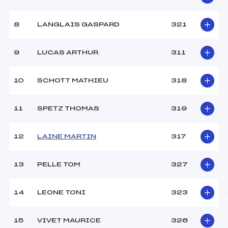
8
LANGLAIS GASPARD
321
9
LUCAS ARTHUR
311
10
SCHOTT MATHIEU
318
11
SPETZ THOMAS
319
12
LAINE MARTIN
317
13
PELLE TOM
327
14
LEONE TONI
323
15
VIVET MAURICE
326