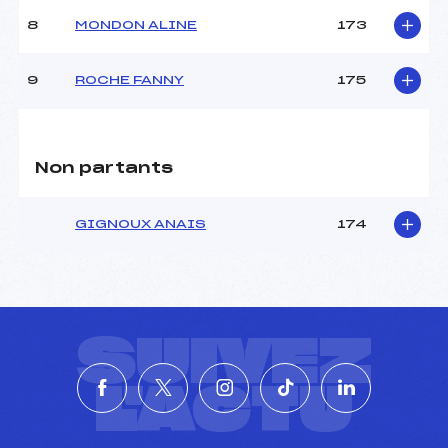
8
MONDON ALINE
173
9
ROCHE FANNY
175
Non partants
GIGNOUX ANAIS
174
SUIVEZ
L'ACTU