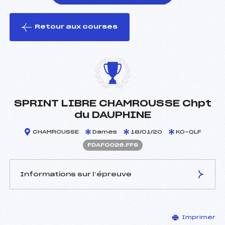
Retour aux courses
foi(s) le ski
SPRINT LIBRE CHAMROUSSE Chpt
du DAUPHINE
CHAMROUSSE
Dames
18/01/20
KO-QLF
FDAF0026.FFS
Informations sur l’épreuve
JURY DE COMPÉTITION
Imprimer
Délégué Technique :
ANDREANI DAMIEN (DA)