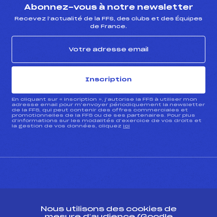
Abonnez-vous à notre newsletter
Recevez l’actualité de la FFS, des clubs et des Équipes
de France.
Inscription
En cliquant sur « inscription », j’autorise la FFS à utiliser mon
adresse email pour m’envoyer périodiquement la newsletter
de la FFS, qui peut contenir des offres commerciales et
promotionnelles de la FFS ou de ses partenaires. Pour plus
d’informations sur les modalités d’exercice de vos droits et
la gestion de vos données, cliquez
ici
CONTACT
Nous utilisons des cookies de
ESPACE PRESSE