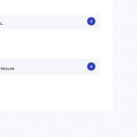
L
TROUS