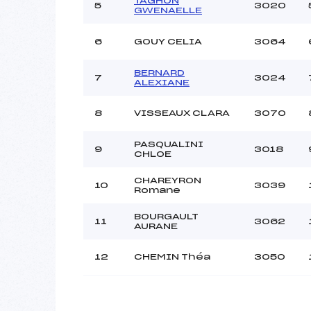
TAGHON
5
3020
GWENAELLE
6
GOUY CELIA
3064
BERNARD
7
3024
ALEXIANE
8
VISSEAUX CLARA
3070
PASQUALINI
9
3018
CHLOE
CHAREYRON
10
3039
Romane
BOURGAULT
11
3062
AURANE
12
CHEMIN Théa
3050