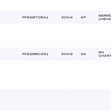
SERRE
FFS2670541
2004
AP
CHEVA
SN
FFS2660331
2003
DA
CHAR