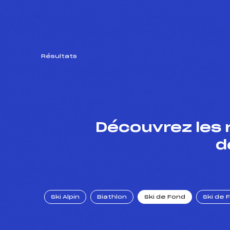
Résultats
Découvrez les 
d
Ski Alpin
Biathlon
Ski de Fond
Ski de 