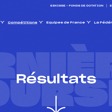
ESKISSE – FONDS DE DOTATION
E
Compétitions
Equipes de France
La Fédé
RNIÈ
Résultats
OURS