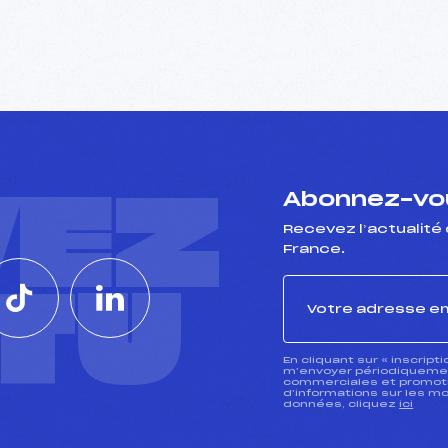
VEZ
Abonnez-vou
Recevez l’actualité 
France.
CTU
En cliquant sur « inscript
m’envoyer périodiquement
commerciales et promotio
d’informations sur les mo
données, cliquez
ici