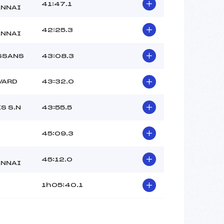
41:47.1
ANNAI
42:25.3
ANNAI
SSANS
43:08.3
VARD
43:32.0
S S.N
43:55.5
45:09.3
45:12.0
ANNAI
1h05:40.1