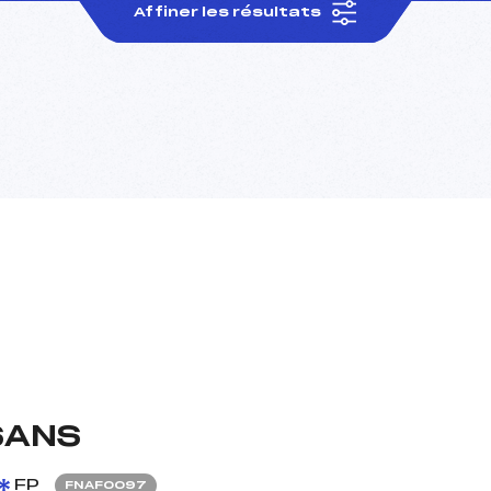
Affiner les résultats
SANS
FP
FNAF0097