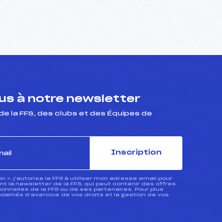
s à notre newsletter
de la FFS, des clubs et des Équipes de
Inscription
ion », j’autorise la FFS à utiliser mon adresse email pour
 la newsletter de la FFS, qui peut contenir des offres
nnelles de la FFS ou de ses partenaires. Pour plus
dalités d’exercice de vos droits et la gestion de vos