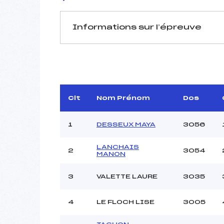
Informations sur l’épreuve
JURY DE COMPÉTITION
Délégué Technique :
D.T Adjoint :
Dir. Epreuve :
Clt
Nom Prénom
Dos
1
DESSEUX MAYA
3056
LANCHAIS
2
3054
MANON
Pénalité appliquée :
3
VALETTE LAURE
3035
Coefficient :
Catégorie :
4
LE FLOCH LISE
3005
Style :