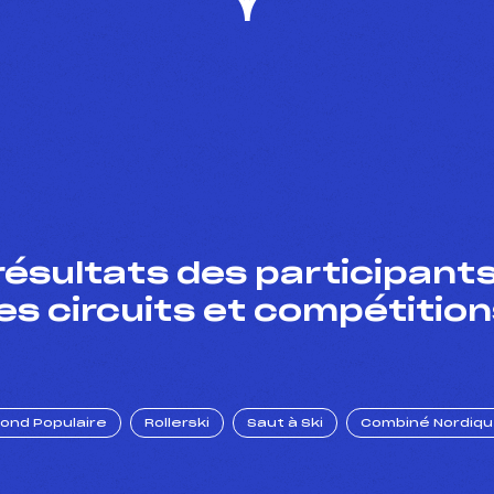
résultats des participants
es circuits et compétition
Fond Populaire
Rollerski
Saut à Ski
Combiné Nordiq