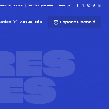
SPACE CLUBS
BOUTIQUE FFS
FFS TV
ration
Actualités
Espace Licencié
RES
ES