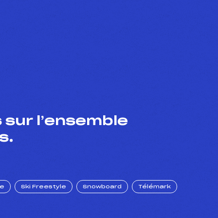
 sur l’ensemble
s.
ue
Ski Freestyle
Snowboard
Télémark