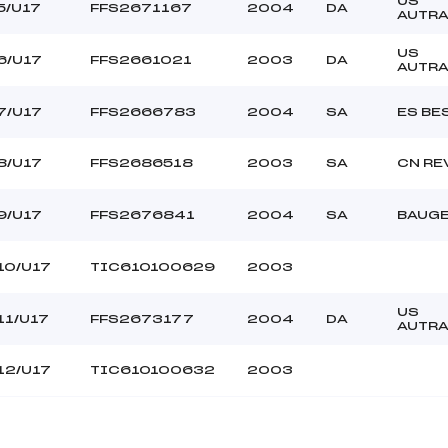
US
5/U17
FFS2671167
2004
DA
AUTR
US
6/U17
FFS2661021
2003
DA
AUTR
7/U17
FFS2666783
2004
SA
ES BE
8/U17
FFS2686518
2003
SA
CN RE
9/U17
FFS2676841
2004
SA
BAUGE
10/U17
TIC610100629
2003
US
11/U17
FFS2673177
2004
DA
AUTR
12/U17
TIC610100632
2003