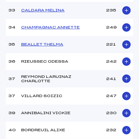
33
CALDARA MELINA
235
34
CHAMPAGNAC ANNETTE
249
35
BEALLET THELMA
221
36
RIEUSSEC ODESSA
242
REYMOND LARUINAZ
37
241
CHARLOTTE
37
VILLARD SOIZIC
247
39
ANNIBALINI VICKIE
230
40
BORDREUIL ALIXE
232