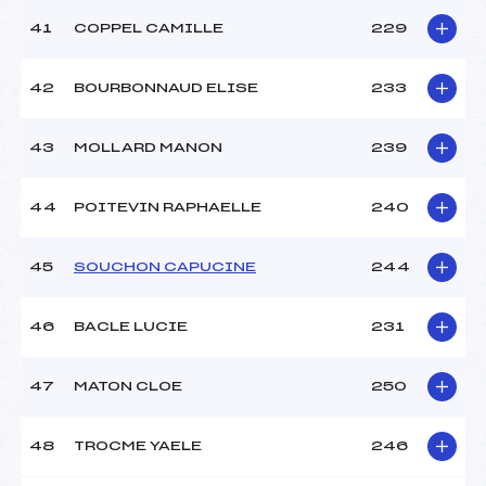
41
COPPEL CAMILLE
229
42
BOURBONNAUD ELISE
233
43
MOLLARD MANON
239
44
POITEVIN RAPHAELLE
240
45
SOUCHON CAPUCINE
244
46
BACLE LUCIE
231
47
MATON CLOE
250
48
TROCME YAELE
246