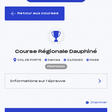
Retour aux courses
foi(s) le ski
Course Régionale Dauphiné
COL DE PORTE
Dames
01/02/20
MASS
FDAF0031
Informations sur l’épreuve
JURY DE COMPÉTITION
Imprimer
Délégué Technique :
ANDREANI DAMIEN (DA)
D.T Adjoint :
–