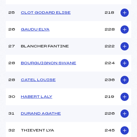
25
CLOT GODARD ELISE
218
26
GAUDU ELYA
228
27
BLANCHER FANTINE
222
28
BOURGUIGNON SWANE
224
28
CATEL LOUISE
236
30
HABERT LALY
219
31
DURAND AGATHE
226
32
THIEVENT LYA
245