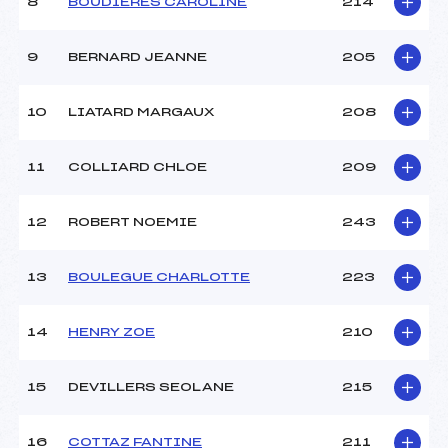
8
BOUDIERES CAROLINE
214
9
BERNARD JEANNE
205
10
LIATARD MARGAUX
208
11
COLLIARD CHLOE
209
12
ROBERT NOEMIE
243
13
BOULEGUE CHARLOTTE
223
14
HENRY ZOE
210
15
DEVILLERS SEOLANE
215
16
COTTAZ FANTINE
211