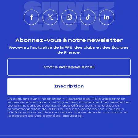
SUIVEZ
L'ACTU
Abonnez-vous à notre newsletter
Recevez l’actualité de la FFS, des clubs et des Équipes
de France.
Inscription
En cliquant sur « inscription », j’autorise la FFS à utiliser mon
adresse email pour m’envoyer périodiquement la newsletter
de la FFS, qui peut contenir des offres commerciales et
promotionnelles de la FFS ou de ses partenaires. Pour plus
d’informations sur les modalités d’exercice de vos droits et
la gestion de vos données, cliquez
ici