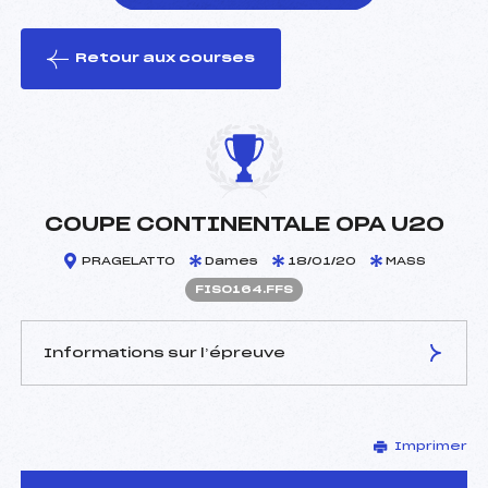
Retour aux courses
foi(s) le ski
COUPE CONTINENTALE OPA U20
PRAGELATTO
Dames
18/01/20
MASS
FIS0164.FFS
Informations sur l’épreuve
JURY DE COMPÉTITION
Imprimer
Délégué Technique :
–
D.T Adjoint :
–