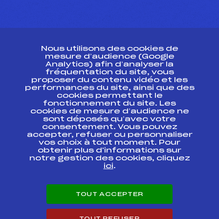
CONTACT
Nous utilisons des cookies de
ESPACE PRESSE
mesure d’audience (Google
Analytics) afin d’analyser la
fréquentation du site, vous
Ressources
proposer du contenu vidéo et les
performances du site, ainsi que des
Pass’Neige
cookies permettant le
Projet sportif fédéral
fonctionnement du site. Les
cookies de mesure d’audience ne
Projet de performance fédéral
sont déposés qu’avec votre
Antidopage
consentement. Vous pouvez
Pôle Développement, Formation, Suivi
accepter, refuser ou personnaliser
Scientifique
vos choix à tout moment. Pour
Listes ministérielles
obtenir plus d'informations sur
notre gestion des cookies, cliquez
Pôle vie de l’athlète
ici
.
Enseignement professionnel
Informatique et chronométrage
Circuits
TOUT ACCEPTER
Carrières
Développement des habiletés mentales
TOUT REFUSER