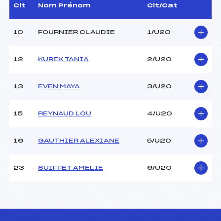
Dir. Epreuve :
–
Clt
Nom Prénom
Clt/Cat
10
FOURNIER CLAUDIE
1/U20
CARACTÉRISTIQUES DE LA PISTE
Piste :
PRAGELATTO
12
KUREK TANIA
2/U20
Distance :
15 km
Point Haut :
–
13
EVEN MAYA
3/U20
Point Bas :
–
Montée Tot. :
–
Montée Max. :
–
15
REYNAUD LOU
4/U20
Homologation :
–
16
GAUTHIER ALEXIANE
5/U20
Pénalité appliquée :
23.0200
Coefficient :
1400
23
SUIFFET AMELIE
6/U20
Catégorie :
U20
Style :
C