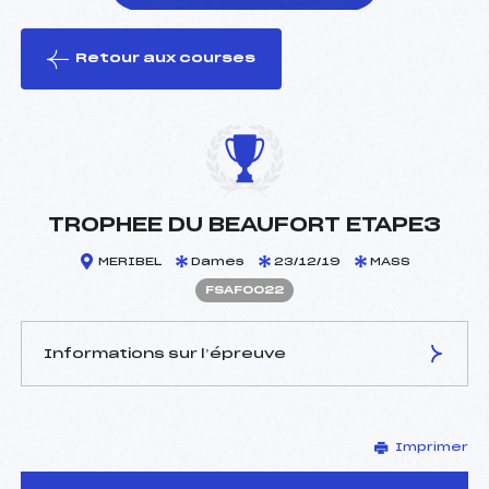
Retour aux courses
foi(s) le ski
TROPHEE DU BEAUFORT ETAPE3
MERIBEL
Dames
23/12/19
MASS
FSAF0022
Informations sur l’épreuve
JURY DE COMPÉTITION
Imprimer
Délégué Technique :
CLEYRAT CYRIL (SA)
D.T Adjoint :
ROUSTAIN JEAN PAUL