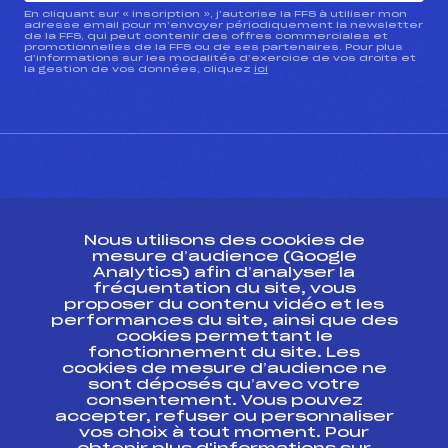
En cliquant sur « inscription », j’autorise la FFS à utiliser mon
adresse email pour m’envoyer périodiquement la newsletter
de la FFS, qui peut contenir des offres commerciales et
promotionnelles de la FFS ou de ses partenaires. Pour plus
d’informations sur les modalités d’exercice de vos droits et
la gestion de vos données, cliquez
ici
CONTACT
Nous utilisons des cookies de
ESPACE PRESSE
mesure d’audience (Google
Analytics) afin d’analyser la
fréquentation du site, vous
Ressources
proposer du contenu vidéo et les
performances du site, ainsi que des
Pass’Neige
cookies permettant le
Projet sportif fédéral
fonctionnement du site. Les
cookies de mesure d’audience ne
Projet de performance fédéral
sont déposés qu’avec votre
Antidopage
consentement. Vous pouvez
Pôle Développement, Formation, Suivi
accepter, refuser ou personnaliser
Scientifique
vos choix à tout moment. Pour
Listes ministérielles