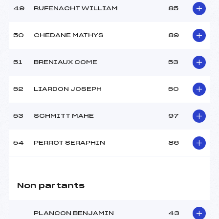
49
RUFENACHT WILLIAM
85
50
CHEDANE MATHYS
89
51
BRENIAUX COME
53
52
LIARDON JOSEPH
50
53
SCHMITT MAHE
97
54
PERROT SERAPHIN
86
Non partants
PLANCON BENJAMIN
43