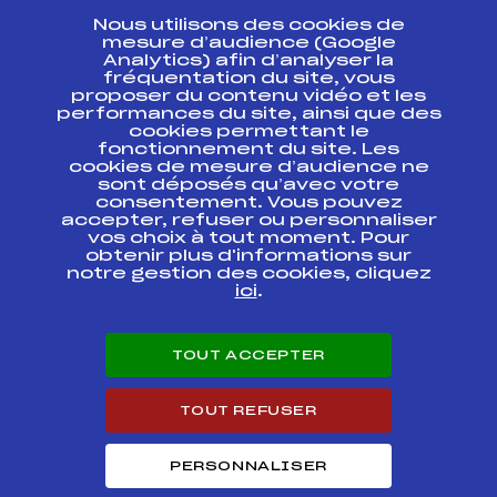
Nous utilisons des cookies de
ESPACE PRESSE
mesure d’audience (Google
Analytics) afin d’analyser la
fréquentation du site, vous
Ressources
proposer du contenu vidéo et les
performances du site, ainsi que des
Pass’Neige
cookies permettant le
Projet sportif fédéral
fonctionnement du site. Les
cookies de mesure d’audience ne
Projet de performance fédéral
sont déposés qu’avec votre
Antidopage
consentement. Vous pouvez
Pôle Développement, Formation, Suivi
accepter, refuser ou personnaliser
Scientifique
vos choix à tout moment. Pour
Listes ministérielles
obtenir plus d'informations sur
notre gestion des cookies, cliquez
Pôle vie de l’athlète
ici
.
Enseignement professionnel
Informatique et chronométrage
Circuits
TOUT ACCEPTER
Carrières
Développement des habiletés mentales
TOUT REFUSER
PERSONNALISER
© 2026 Fédération Française de Ski
Mentions légales
Politique de