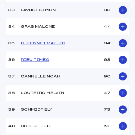
33
FAVROT SIMON
98
34
GRAS MALONE
44
35
GUIENNET MATHIS
94
36
RIEU TIMEO
63
37
CANNELLE NOAH
90
38
LOUREIRO MELVIN
47
39
SCHMIDT ELY
73
40
ROBERT ELIE
51