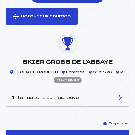
Retour aux courses
foi(s) le ski
SKIER CROSS DE L'ABBAYE
LE GLACIER MORBIER
Hommes
05/01/20
PT
FMJM0102
Informations sur l’épreuve
JURY DE COMPÉTITION
Imprimer
Délégué Technique :
LEYDER CECILE ()
D.T Adjoint :
–