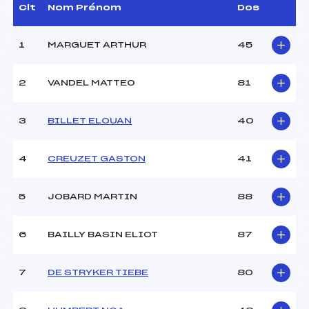
Dir. Epreuve :
MUSSILLON LAURENT ()
Clt
Nom Prénom
Dos
1
MARGUET ARTHUR
45
CARACTÉRISTIQUES DE LA PISTE
Piste :
MORBIER
2
VANDEL MATTEO
81
Distance :
–
Point Haut :
–
3
BILLET ELOUAN
40
Point Bas :
–
Montée Tot. :
–
Montée Max. :
–
4
CREUZET GASTON
41
Homologation :
–
5
JOBARD MARTIN
88
Pénalité appliquée :
–
Coefficient :
–
6
BAILLY BASIN ELIOT
87
Catégorie :
U11
Style :
L
7
DE STRYKER TIEBE
80