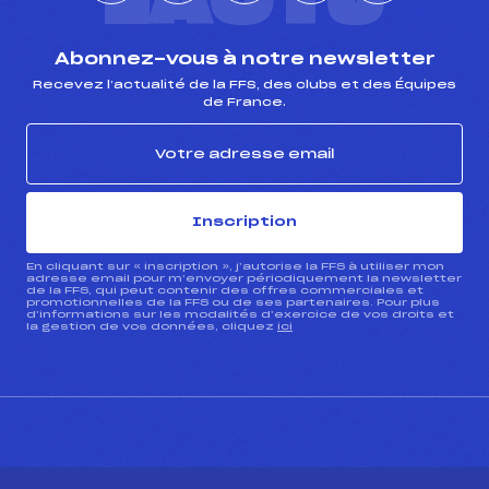
L'ACTU
Abonnez-vous à notre newsletter
Recevez l’actualité de la FFS, des clubs et des Équipes
de France.
Inscription
En cliquant sur « inscription », j’autorise la FFS à utiliser mon
adresse email pour m’envoyer périodiquement la newsletter
de la FFS, qui peut contenir des offres commerciales et
promotionnelles de la FFS ou de ses partenaires. Pour plus
d’informations sur les modalités d’exercice de vos droits et
la gestion de vos données, cliquez
ici
CONTACT