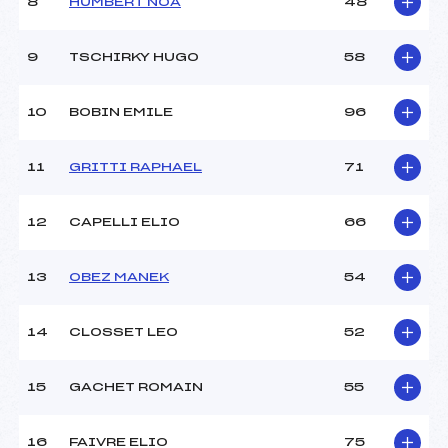
8
HUMBERT NOA
48
9
TSCHIRKY HUGO
58
10
BOBIN EMILE
96
11
GRITTI RAPHAEL
71
12
CAPELLI ELIO
66
13
OBEZ MANEK
54
14
CLOSSET LEO
52
15
GACHET ROMAIN
55
16
FAIVRE ELIO
75