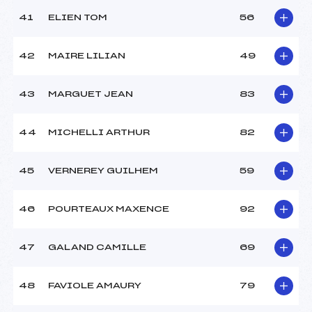
41
ELIEN TOM
56
42
MAIRE LILIAN
49
43
MARGUET JEAN
83
44
MICHELLI ARTHUR
82
45
VERNEREY GUILHEM
59
46
POURTEAUX MAXENCE
92
47
GALAND CAMILLE
69
48
FAVIOLE AMAURY
79