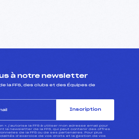
s à notre newsletter
de la FFS, des clubs et des Équipes de
Inscription
ion », j’autorise la FFS à utiliser mon adresse email pour
 la newsletter de la FFS, qui peut contenir des offres
nnelles de la FFS ou de ses partenaires. Pour plus
dalités d’exercice de vos droits et la gestion de vos