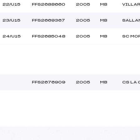
22/U15
FFS2688660
2005
MB
VILLA
23/U15
FFS2669367
2005
MB
SALLA
24/U15
FFS2685048
2005
MB
SC MO
FFS2676909
2005
MB
CS LA 