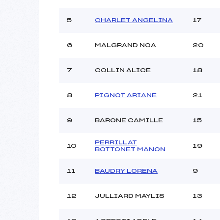
Style :
5
CHARLET ANGELINA
17
6
MALGRAND NOA
20
7
COLLIN ALICE
18
8
PIGNOT ARIANE
21
9
BARONE CAMILLE
15
PERRILLAT
10
19
BOTTONET MANON
11
BAUDRY LORENA
9
12
JULLIARD MAYLIS
13