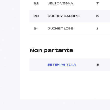
22
JELIC VESNA
7
23
GUERRY SALOME
5
24
GUIMET LISE
1
Non partants
BETEMPS TINA
8