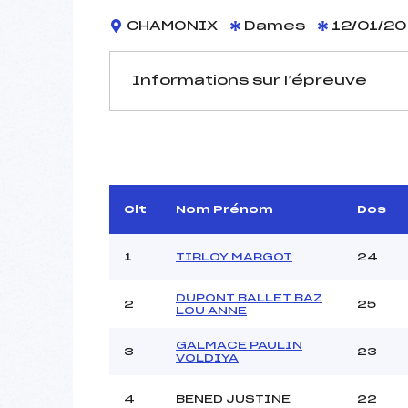
CHAMONIX
Dames
12/01/20
Informations sur l’épreuve
JURY DE COMPÉTITION
Délégué Technique :
PERRI
D.T Adjoint :
Clt
Nom Prénom
Dos
Dir. Epreuve :
1
TIRLOY MARGOT
24
DUPONT BALLET BAZ
2
25
LOU ANNE
GALMACE PAULIN
Pénalité appliquée :
3
23
VOLDIYA
Coefficient :
Catégorie :
4
BENED JUSTINE
22