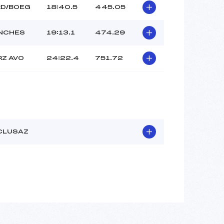
RD/BOEG
18:40.5
445.05
NCHES
19:13.1
474.29
RZ AVO
24:22.4
751.72
CLUSAZ