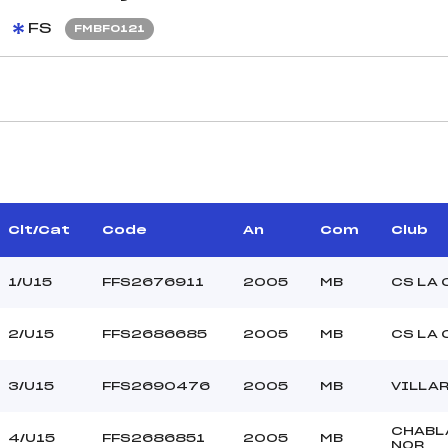
FS
FMBF0121
CARACTÉRISTIQU
LLAT BOTONNET JOEL
Piste :
(MB)
Distance :
–
Point Haut :
Clt/Cat
Code
An
Com
Club
MIRETTI MARC (MB)
Point Bas :
Montée Tot. :
1/U15
FFS2676911
2005
MB
CS LA 
Montée Max. :
Homologation :
2/U15
FFS2686685
2005
MB
CS LA 
240.0000
3/U15
FFS2690476
2005
MB
VILLA
800
U15
CHABL
4/U15
FFS2686851
2005
MB
NOR