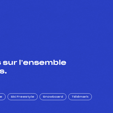
 sur l’ensemble
s.
ue
Ski Freestyle
Snowboard
Télémark