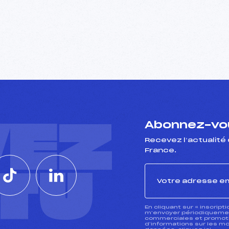
VEZ
Abonnez-vou
Recevez l’actualité 
France.
CTU
En cliquant sur « inscript
m’envoyer périodiquement
commerciales et promotio
d’informations sur les mo