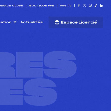
SPACE CLUBS
BOUTIQUE FFS
FFS TV
ration
Actualités
Espace Licencié
RES
ES