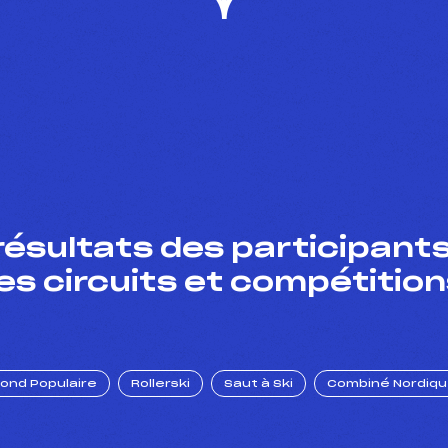
résultats des participants
es circuits et compétition
Fond Populaire
Rollerski
Saut à Ski
Combiné Nordiq