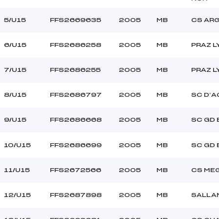
L
5/U15
FFS2669635
2005
MB
CS AR
6/U15
FFS2686258
2005
MB
PRAZ 
7/U15
FFS2686255
2005
MB
PRAZ 
8/U15
FFS2686797
2005
MB
SC D’A
9/U15
FFS2686668
2005
MB
SC GD
10/U15
FFS2686699
2005
MB
SC GD
11/U15
FFS2672566
2005
MB
CS ME
12/U15
FFS2687898
2005
MB
SALLA