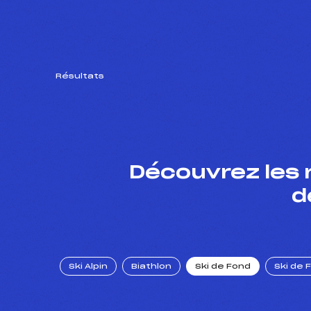
Résultats
Découvrez les 
d
Ski Alpin
Biathlon
Ski de Fond
Ski de 