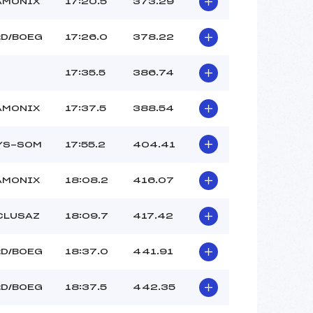
AMONIX
17:20.5
373.29
RD/BOEG
17:26.0
378.22
17:35.5
386.74
AMONIX
17:37.5
388.54
LYS-SOM
17:55.2
404.41
AMONIX
18:08.2
416.07
CLUSAZ
18:09.7
417.42
RD/BOEG
18:37.0
441.91
RD/BOEG
18:37.5
442.35