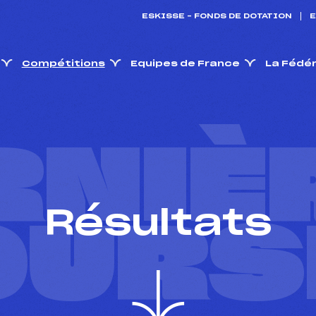
ESKISSE – FONDS DE DOTATION
E
Compétitions
Equipes de France
La Fédé
RNIÈ
Résultats
OURS