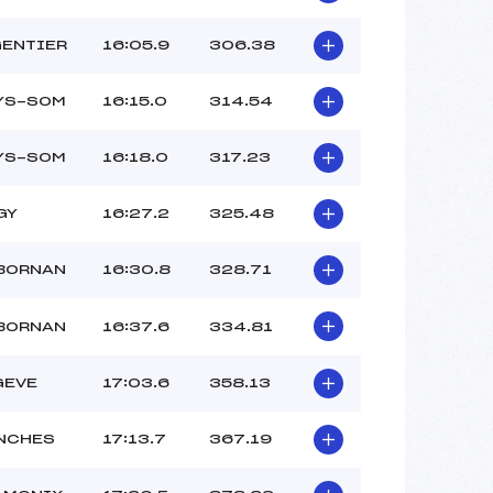
GENTIER
16:05.9
306.38
LYS-SOM
16:15.0
314.54
LYS-SOM
16:18.0
317.23
GY
16:27.2
325.48
 BORNAN
16:30.8
328.71
 BORNAN
16:37.6
334.81
GEVE
17:03.6
358.13
NCHES
17:13.7
367.19