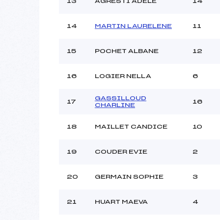
13
AGRESTI ADELE
14
14
MARTIN LAURELENE
11
15
POCHET ALBANE
12
16
LOGIER NELLA
6
GASSILLOUD
17
16
CHARLINE
18
MAILLET CANDICE
10
19
COUDER EVIE
2
20
GERMAIN SOPHIE
3
21
HUART MAEVA
4