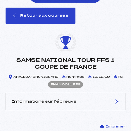
Retour aux courses
foi(s) le ski
SAMSE NATIONAL TOUR FFS 1
COUPE DE FRANCE
ARVIEUX-BRUNISSARD
Hommes
13/12/19
FS
FNAM0011.FFS
Informations sur l’épreuve
JURY DE COMPÉTITION
Imprimer
Délégué Technique :
LEBAS QUENTIN ()