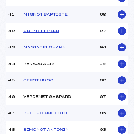
41
MIGNOT BAPTISTE
69
42
SCHMITT MILO
27
43
MAGINI ELOHANN
94
44
RENAUD ALIX
16
45
SEROT HUGO
30
46
VERDENET GASPARD
67
47
BUET PIERRE LOIC
85
48
SIMONOT ANTONIN
63