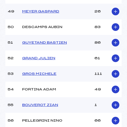
49
MEYER GASPARD
26
50
DESCAMPS AUBIN
83
51
GUYETAND BASTIEN
86
52
GRAND JULIEN
61
53
GROS MICHELE
111
54
FORTINA ADAM
49
55
BOUVEROT ZIAN
1
56
PELLEGRINI NINO
66