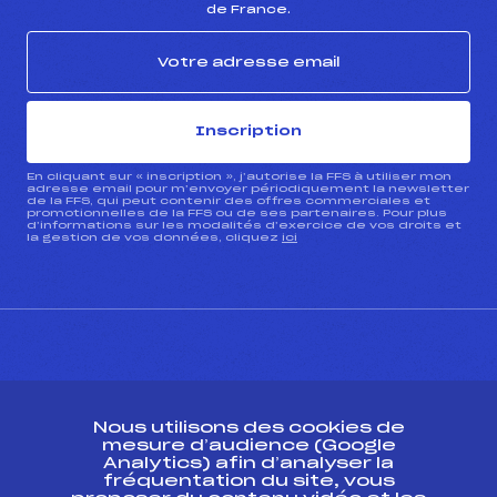
de France.
Inscription
En cliquant sur « inscription », j’autorise la FFS à utiliser mon
adresse email pour m’envoyer périodiquement la newsletter
de la FFS, qui peut contenir des offres commerciales et
promotionnelles de la FFS ou de ses partenaires. Pour plus
d’informations sur les modalités d’exercice de vos droits et
la gestion de vos données, cliquez
ici
CONTACT
Nous utilisons des cookies de
ESPACE PRESSE
mesure d’audience (Google
Analytics) afin d’analyser la
fréquentation du site, vous
Ressources