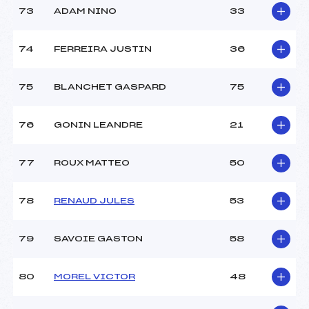
73
ADAM NINO
33
74
FERREIRA JUSTIN
36
75
BLANCHET GASPARD
75
76
GONIN LEANDRE
21
77
ROUX MATTEO
50
78
RENAUD JULES
53
79
SAVOIE GASTON
58
80
MOREL VICTOR
48