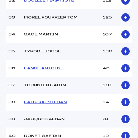
32
DOUILLET BAPTISTE
112
33
MOREL FOURRIER TOM
125
34
SAGE MARTIN
107
35
TYRODE JOSSE
130
36
LANNE ANTOINE
45
37
TOURNIER GABIN
110
38
LAISSUS MILHAN
14
39
JACQUES ALBAN
31
40
DONET GAETAN
19