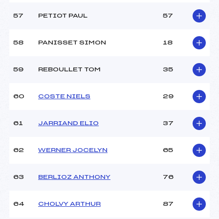
57
PETIOT PAUL
57
58
PANISSET SIMON
18
59
REBOULLET TOM
35
60
COSTE NIELS
29
61
JARRIAND ELIO
37
62
WERNER JOCELYN
65
63
BERLIOZ ANTHONY
76
64
CHOLVY ARTHUR
87