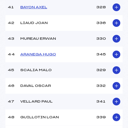
41
BAYON AXEL
328
42
LIAUD JOAN
336
43
MUREAU ERWAN
330
44
ARANEGA HUGO
345
45
SCALIA MALO
329
46
DAVAL OSCAR
332
47
VELLARD PAUL
341
48
GUILLOTIN LOAN
339