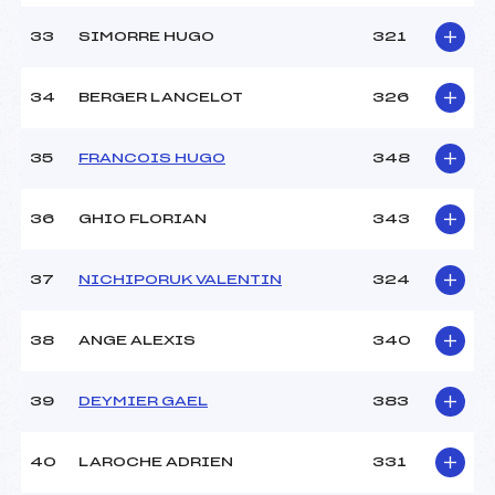
33
SIMORRE HUGO
321
34
BERGER LANCELOT
326
35
FRANCOIS HUGO
348
36
GHIO FLORIAN
343
37
NICHIPORUK VALENTIN
324
38
ANGE ALEXIS
340
39
DEYMIER GAEL
383
40
LAROCHE ADRIEN
331