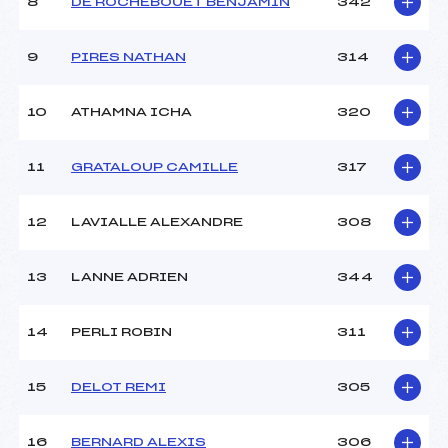
8
DE ROCHEBOUET BENJAMIN
342
9
PIRES NATHAN
314
10
ATHAMNA ICHA
320
11
GRATALOUP CAMILLE
317
12
LAVIALLE ALEXANDRE
308
13
LANNE ADRIEN
344
14
PERLI ROBIN
311
15
DELOT REMI
305
16
BERNARD ALEXIS
306