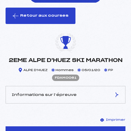
Retour aux courses
foi(s) le ski
2EME ALPE D'HUEZ SKI MARATHON
ALPE D'HUEZ
Hommes
05/01/20
FP
FDAM0061
Informations sur l’épreuve
JURY DE COMPÉTITION
Imprimer
Délégué Technique :
JACQUES BRICE (DA)
D.T Adjoint :
PICARD WILLIAM (DA)