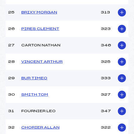
25
BRIXY MORGAN
313
26
PIRES CLEMENT
323
27
CARTON NATHAN
346
28
VINCENT ARTHUR
325
29
BUR TIMEO
333
30
SMITH TOM
327
31
FOURNIER LEO
347
32
CHORIER ALLAN
322