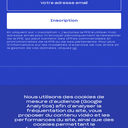
Inscription
En cliquant sur « inscription », j’autorise la FFS à utiliser mon
adresse email pour m’envoyer périodiquement la newsletter
de la FFS, qui peut contenir des offres commerciales et
promotionnelles de la FFS ou de ses partenaires. Pour plus
d’informations sur les modalités d’exercice de vos droits et
la gestion de vos données, cliquez
ici
CONTACT
Nous utilisons des cookies de
ESPACE PRESSE
mesure d’audience (Google
Analytics) afin d’analyser la
fréquentation du site, vous
Ressources
proposer du contenu vidéo et les
performances du site, ainsi que des
Pass’Neige
cookies permettant le
Projet sportif fédéral