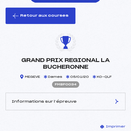
Retour aux courses
foi(s) le ski
GRAND PRIX REGIONAL LA
BUCHERONNE
MEGEVE
Dames
05/01/20
KO-QLF
FMBF0034
Informations sur l’épreuve
JURY DE COMPÉTITION
Imprimer
Délégué Technique :
PIQUOT SYLVAIN (MB)