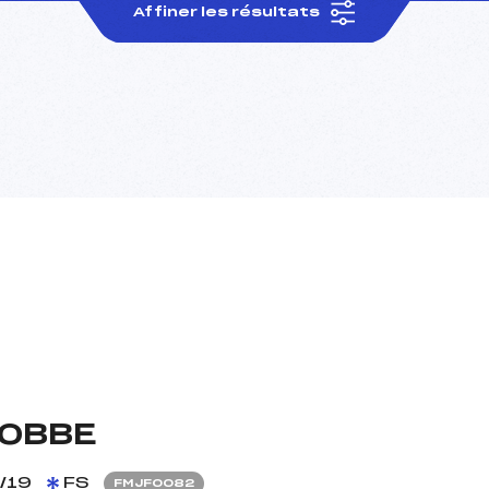
Affiner les résultats
ROBBE
/19
FS
FMJF0082