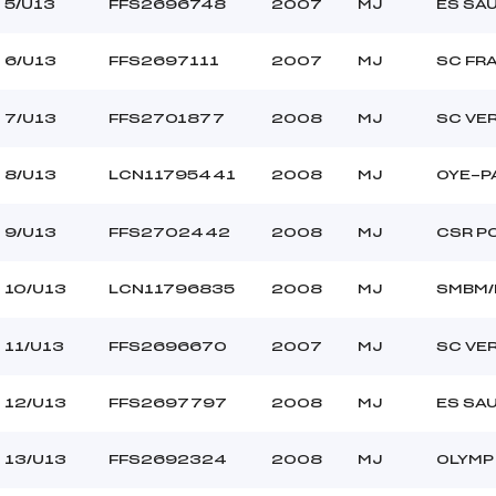
5/U13
FFS2696748
2007
MJ
ES SA
6/U13
FFS2697111
2007
MJ
SC FR
7/U13
FFS2701877
2008
MJ
SC VE
8/U13
LCN11795441
2008
MJ
OYE-P
9/U13
FFS2702442
2008
MJ
CSR P
10/U13
LCN11796835
2008
MJ
SMBM/
11/U13
FFS2696670
2007
MJ
SC VE
12/U13
FFS2697797
2008
MJ
ES SA
13/U13
FFS2692324
2008
MJ
OLYMP