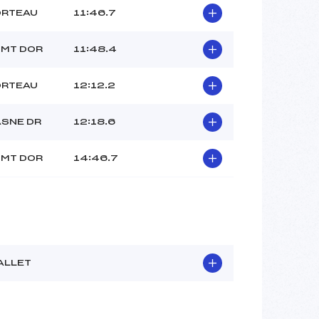
ORTEAU
11:46.7
 MT DOR
11:48.4
ORTEAU
12:12.2
ASNE DR
12:18.6
 MT DOR
14:46.7
ALLET