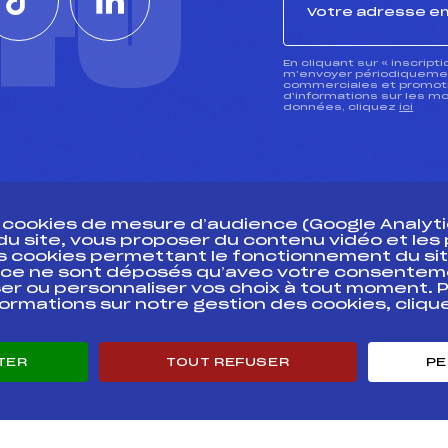
CTU
En cliquant sur « inscript
m’envoyer périodiquement
commerciales et promotio
d’informations sur les mo
données, cliquez
ici
s cookies de mesure d’audience (Google Analytic
 du site, vous proposer du contenu vidéo et le
des cookies permettant le fonctionnement du sit
essources
ce ne sont déposés qu’avec votre consentem
Pass’Neige
Pôle vie de l’
er ou personnaliser vos choix à tout moment. P
formations sur notre gestion des cookies, cliq
Projet sportif fédéral
Enseignemen
Projet de performance fédéral
Informatiqu
Antidopage
Circuits
TER
TOUT REFUSER
PE
Pôle Développement, Formation, Suivi
Carrières
Scientifique
Développeme
Listes ministérielles
mentales