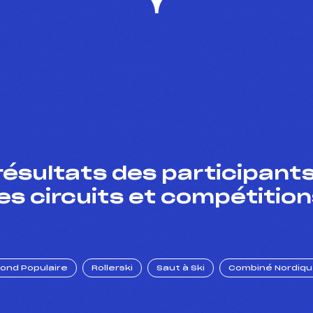
résultats des participants
es circuits et compétition
Fond Populaire
Rollerski
Saut à Ski
Combiné Nordiq