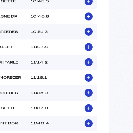
UGETTE
10:45.0
ASNE DR
10:46.8
RRIERES
10:51.3
ALLET
11:07.9
ONTARLI
11:14.2
MORBIER
11:18.1
RRIERES
11:35.9
UGETTE
11:37.3
 MT DOR
11:40.4