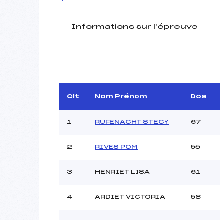
Informations sur l’épreuve
JURY DE COMPÉTITION
Délégué Technique :
D.T Adjoint :
Dir. Epreuve :
VAUCHE
Clt
Nom Prénom
Dos
1
RUFENACHT STECY
67
2
RIVES POM
55
3
HENRIET LISA
61
Pénalité appliquée :
Coefficient :
Catégorie :
4
ARDIET VICTORIA
58
Style :