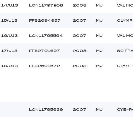
14/U13
LCN11797958
2008
MJ
VAL M
15/U13
FFS2694957
2007
MJ
OLYMP
16/U13
LCN11795594
2007
MJ
VAL M
17/U13
FFS2701697
2008
MJ
SC FR
18/U13
FFS2691672
2008
MJ
OLYMP
LCN11795629
2007
MJ
OYE-P