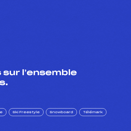
 sur l’ensemble
s.
ue
Ski Freestyle
Snowboard
Télémark