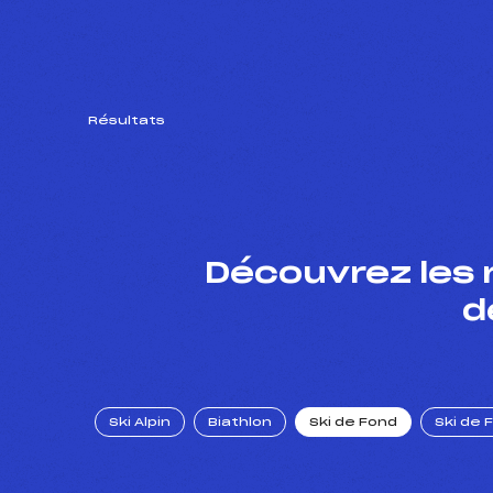
Résultats
Découvrez les 
d
Ski Alpin
Biathlon
Ski de Fond
Ski de 