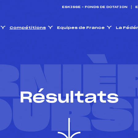
ESKISSE – FONDS DE DOTATION
E
Compétitions
Equipes de France
La Fédé
RNIÈ
Résultats
OURS