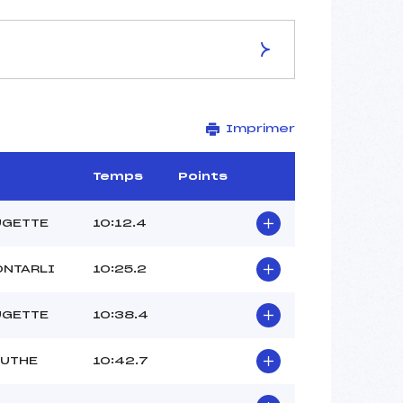
ES DE LA PISTE
Imprimer
PRE PONCET
2.65 km
–
Temps
Points
–
–
UGETTE
10:12.4
–
–
ONTARLI
10:25.2
UGETTE
10:38.4
OUTHE
10:42.7