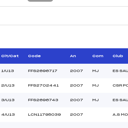
CARACTÉRISTIQU
MICHAUD REMY ()
Piste :
–
Distance :
RET DOMINIQUE (MJ)
Point Haut :
Clt/Cat
Code
An
Com
Club
Point Bas :
Montée Tot. :
1/U13
FFS2696717
2007
MJ
ES SA
Montée Max. :
Homologation :
2/U13
FFS2702441
2007
MJ
CSR P
3/U13
FFS2696743
2007
MJ
ES SA
–
–
U13
4/U13
LCN11795039
2007
A.S M
C