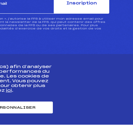
Inscription
ion », j’autorise la FFS à utiliser mon adresse email pour
 la newsletter de la FFS, qui peut contenir des offres
nnelles de la FFS ou de ses partenaires. Pour plus
dalités d’exercice de vos droits et la gestion de vos
s) afin d’analyser
s performances du
e. Les cookies de
ent. Vous pouvez
athlète
our obtenir plus
uez
ici
.
t professionnel
e et chronométrage
RSONNALISER
nt des habiletés