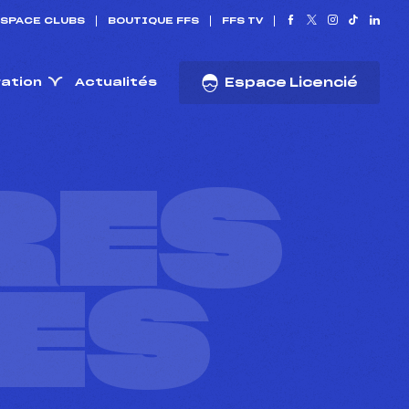
SPACE CLUBS
BOUTIQUE FFS
FFS TV
ration
Actualités
Espace Licencié
RES
ES