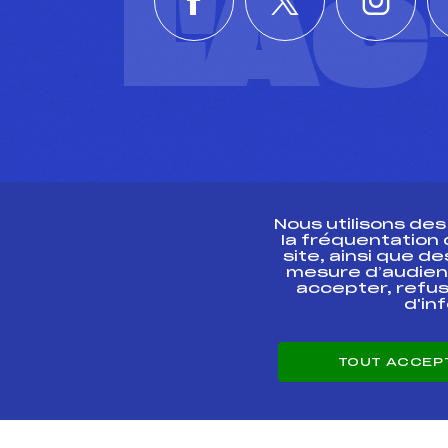
L'A
Nous utilisons de
la fréquentation
site, ainsi que 
R
mesure d’audien
accepter, refus
d'in
CONTACT
TOUT ACCEP
ESPACE PRESSE