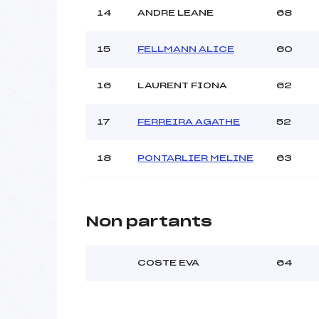
14
ANDRE LEANE
68
15
FELLMANN ALICE
60
16
LAURENT FIONA
62
17
FERREIRA AGATHE
52
18
PONTARLIER MELINE
63
Non partants
COSTE EVA
64