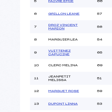
5
FAIVRE EMIE
66
6
GRILLON LEANE
57
DROZ VINCENT
7
56
MARION
8
MARGUIER LEA
54
VUITTENEZ
9
65
CAPUCINE
10
CLERC MELINA
69
JEANPETIT
11
51
MELISSA
12
MARGUET ROSE
59
13
DUPONT LINNA
53